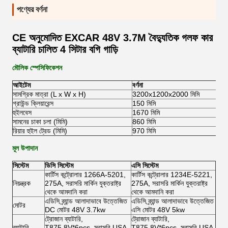
পণ্যের বর্ণনা
CE অনুমোদিত EXCAR 48V 3.7M বৈদ্যুতিক গলফ কার
ব্যাটারি চালিত 4 সিটার বগি গাড়ি
মৌলিক স্পেসিফিকেশন
আইটেম
বর্ণনা
সামগ্রিক মাত্রা (L x W x H)
3200x1200x2000 মিমি
গ্রাউন্ড ক্লিয়ারেন্স
150 মিমি
হুইলবেস
1670 মিমি
সামনের চাকা চলা (মিমি)
860 মিমি
রিয়ার হুইল ট্রেড (মিমি)
970 মিমি
মূল উপাদান
সিস্টেম
ডিসি সিস্টেম
এসি সিস্টেম
কার্টিস কন্ট্রোলার 1266A-5201,
কার্টিস কন্ট্রোলার 1234E-5221,
নিয়ন্ত্রক
275A, সরাসরি মার্কিন যুক্তরাষ্ট্র
275A, সরাসরি মার্কিন যুক্তরাষ্ট্র
থেকে আমদানি করা
থেকে আমদানি করা
এডিসি ব্র্যান্ড আলাদাভাবে উত্তেজিত
এডিসি ব্র্যান্ড আলাদাভাবে উত্তেজিত
মোটর
DC মোটর 48V 3.7kw
এসি মোটর 48V 5kw
ট্রোজান ব্যাটারি,
ট্রোজান ব্যাটারি,
ব্যাটারি
T875,8V*6pcs, সরাসরি USA
T875,8V*6pcs, সরাসরি USA