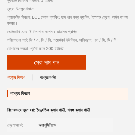
ন্যূনতম চাহিদার পরিমাণ: 1 ইউনিট
মূল্য: Negotiate
প্যাকেজিং বিবরণ: LCL চালান প্যাকিং: ছাদ ধাপ বন্ধ প্যাকিং, ইস্পাত ফ্রেম, কার্টুন কাগজ
কভার।
ডেলিভারি সময়: 7 দিন পরে আপনার আমানত প্রাপ্ত
পরিশোধের শর্ত: ডি / এ, ডি / পি, ওয়েস্টার্ন ইউনিয়ন, মানিগ্রাম, এল / সি, টি / টি
যোগানের ক্ষমতা: প্রতি মাসে 200 ইউনিট
সেরা দাম পান
পণ্যের বিবরণ
পণ্যের বর্ণনা
পণ্যের বিবরণ
বিশেষভাবে তুলে ধরা:
বৈদ্যুতিক ক্লাব গাড়ী
,
গলফ ক্লাব গাড়ী
ফ্রেমওয়ার্ক:
অ্যালুমিনিয়াম