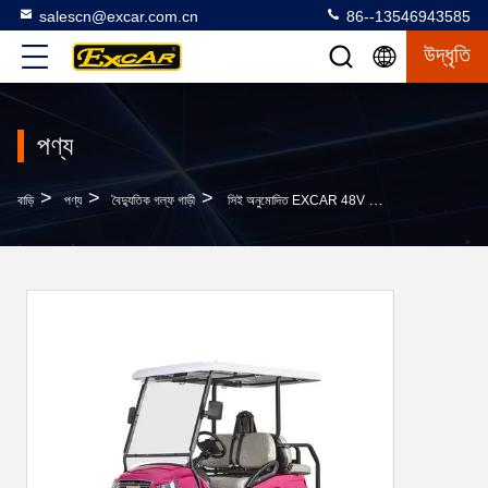
salescn@excar.com.cn
86--13546943585
উদ্ধৃতি
পণ্য
>
>
>
বাড়ি
পণ্য
বৈদ্যুতিক গল্ফ গাড়ী
সিই অনুমোদিত EXCAR 48V 3.7 এম বৈদ্যুতিক গলফ গাড়ী ব্যাটারি চালিত 4 Seater ক্ষিপ্ত গাড়ী