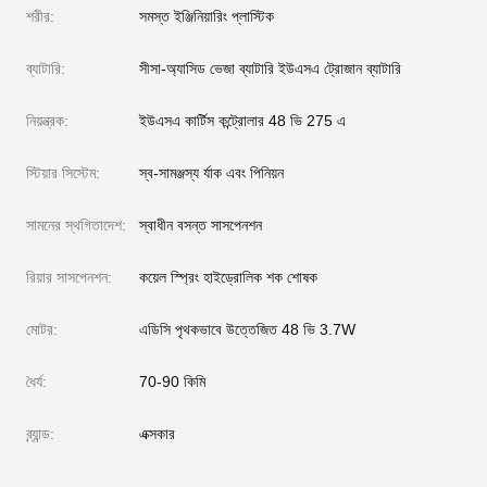
শরীর:
সমস্ত ইঞ্জিনিয়ারিং প্লাস্টিক
ব্যাটারি:
সীসা-অ্যাসিড ভেজা ব্যাটারি ইউএসএ ট্রোজান ব্যাটারি
নিয়ন্ত্রক:
ইউএসএ কার্টিস কন্ট্রোলার 48 ভি 275 এ
স্টিয়ার সিস্টেম:
স্ব-সামঞ্জস্য র্যাক এবং পিনিয়ন
সামনের স্থগিতাদেশ:
স্বাধীন বসন্ত সাসপেনশন
রিয়ার সাসপেনশন:
কয়েল স্প্রিং হাইড্রোলিক শক শোষক
মোটর:
এডিসি পৃথকভাবে উত্তেজিত 48 ভি 3.7W
ধৈর্য:
70-90 কিমি
ব্র্যান্ড:
এক্সকার