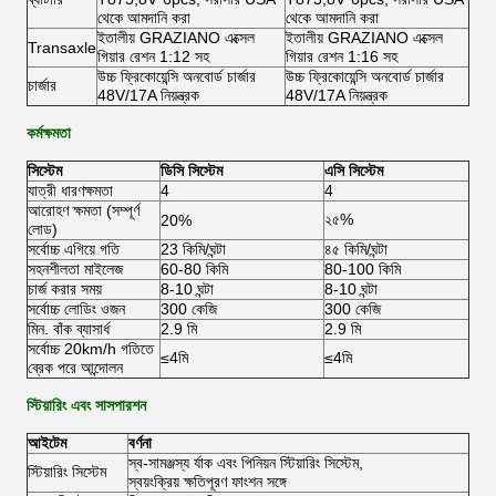
থেকে আমদানি করা
থেকে আমদানি করা
ইতালীয় GRAZIANO এক্সেল
ইতালীয় GRAZIANO এক্সেল
Transaxle
গিয়ার রেশন 1:12 সহ
গিয়ার রেশন 1:16 সহ
উচ্চ ফ্রিকোয়েন্সি অনবোর্ড চার্জার
উচ্চ ফ্রিকোয়েন্সি অনবোর্ড চার্জার
চার্জার
48V/17A নিয়ন্ত্রক
48V/17A নিয়ন্ত্রক
কর্মক্ষমতা
সিস্টেম
ডিসি সিস্টেম
এসি সিস্টেম
যাত্রী ধারণক্ষমতা
4
4
আরোহণ ক্ষমতা (সম্পূর্ণ
২৫%
20%
লোড)
সর্বোচ্চ এগিয়ে গতি
23 কিমি/ঘন্টা
৪৫ কিমি/ঘন্টা
সহনশীলতা মাইলেজ
60-80 কিমি
80-100 কিমি
চার্জ করার সময়
8-10 ঘন্টা
8-10 ঘন্টা
সর্বোচ্চ লোডিং ওজন
300 কেজি
300 কেজি
মিন. বাঁক ব্যাসার্ধ
2.9 মি
2.9 মি
সর্বোচ্চ 20km/h গতিতে
≤4মি
≤4মি
ব্রেক পরে আন্দোলন
স্টিয়ারিং এবং সাসপারশন
আইটেম
বর্ণনা
স্ব-সামঞ্জস্য র্যাক এবং পিনিয়ন স্টিয়ারিং সিস্টেম,
স্টিয়ারিং সিস্টেম
স্বয়ংক্রিয় ক্ষতিপূরণ ফাংশন সঙ্গে