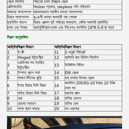
ব্রেক সিস্টেম
পিছনের চাকা যান্ত্রিক ব্রেক
এক্সিলারেটর
Holzer প্রকার, stepless গতি পরিবর্তন
সামনের সাসপেনশন
ম্যাকফারসন স্বাধীন বসন্ত সাসপেনশন
রিয়ার সাসপেনশন
কুণ্ডলী বসন্ত জলবাহী শক শোষক
ড্রাইভিং মডেল
রিয়ার এক্সেল দুই পর্যায়ের মন্থরতা, মোটর সরাসরি ড্রাইভিং
চাকা এবং টায়ার
অ্যালুমিনিয়াম চাকা এবং ইউএসএ কার্লাইস 18*8.5-8 6 স্তর
বিকল্প আনুষাঙ্গিক
আইটেম
বিকল্প বিবরণ
আইটেম
বিকল্প বিবরণ
1
ই-কী
11
2-পয়েন্ট সিটবেল্ট
2
Hinged উইন্ডশীল্ড
12
ব্যাটারি জল রিফিল সিস্টেম
ওয়াইপার সহ স্তরিত
ডিজিটাল মিটার
3
13
উইন্ডশীল্ড
4
ইস্পাত ব্রাশ গার্ড
14
EM ব্রেক
5
সামনে স্টিলের ঝুড়ি
15
চার চাকার ডিস্ক ব্রেক
কার্লাইস 205/50-10 টায়ার 10 ইঞ্চি
ইনার রিয়ার ভিউ মিরর
6
16
চাকা সহ
7
সাইড রিয়ার ভিউ মিরর
17
বরফের বাক্স
8
ঘের
18
বালির বোতল
9
রোদের আবরণ
19
বালির রেক
10
গলফ ব্যাগ কভার
20
বল ওয়াশার