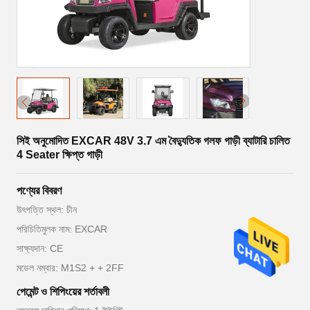
সিই অনুমোদিত EXCAR 48V 3.7 এম বৈদ্যুতিক গলফ গাড়ী ব্যাটারি চালিত
4 Seater ক্ষিপ্ত গাড়ী
পণ্যের বিবরণ
উৎপত্তি স্থল: চীন
পরিচিতিমুলক নাম: EXCAR
সাক্ষ্যদান: CE
মডেল নম্বার: M1S2 + + 2FF
পেমেন্ট ও শিপিংয়ের শর্তাবলী