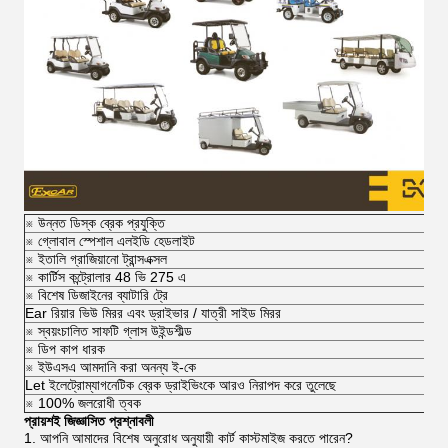
※ উন্নত ডিস্ক ব্রেক প্রযুক্তি
※ গ্লোবাল স্পেশাল এলইডি হেডলাইট
※ ইতালি গ্রাজিয়ানো ট্রান্সএক্সল
※ কার্টিস কন্ট্রোলার 48 ভি 275 এ
※ বিশেষ ডিজাইনের ব্যাটারি ট্রে
Ear রিয়ার ভিউ মিরর এবং ড্রাইভার / যাত্রী সাইড মিরর
※ স্বয়ংচালিত সাফটি গ্লাস উইন্ডশীল্ড
※ ডিপ কাপ ধারক
※ ইউএসএ আমদানি করা অনন্য ই-কে
Let ইলেট্রোম্যাগনেটিক ব্রেক ড্রাইভিংকে আরও নিরাপদ করে তুলেছে
※ 100% জলরোধী ত্বক
প্রায়শই জিজ্ঞাসিত প্রশ্নাবলী
1. আপনি আমাদের বিশেষ অনুরোধ অনুযায়ী কার্ট কাস্টমাইজ করতে পারেন?