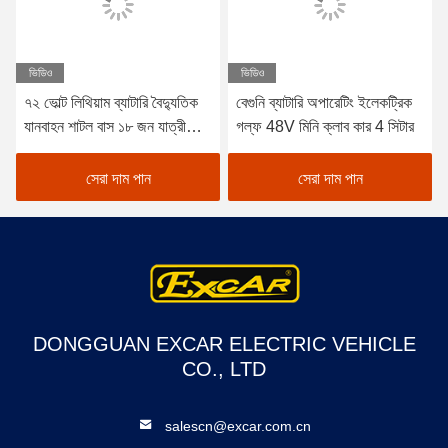
ভিডিও
ভিডিও
৭২ ভোল্ট লিথিয়াম ব্যাটারি বৈদ্যুতিক
বেগুনি ব্যাটারি অপারেটিং ইলেকট্রিক
যানবাহন শাটল বাস ১৮ জন যাত্রী
গল্ফ 48V মিনি ক্লাব কার 4 সিটার
দর্শনার্থীর জন্য উন্মুক্ত বাস
সেরা দাম পান
সেরা দাম পান
DONGGUAN EXCAR ELECTRIC VEHICLE
CO., LTD
salescn@excar.com.cn