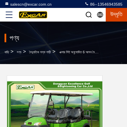
salescn@excar.com.cn
86--13546943585
উদ্ধৃতি
পণ্য
>
>
>
বাড়ি
পণ্য
বৈদ্যুতিক গল্ফ গাড়ী
এক্সার সিই অনুমোদিত 6 আসন বৈদ্যুতিন গল্ফ গাড়ি, 48 ভি ট্রোজান ব্যাটারি গল্ফ বগি গাড়ি