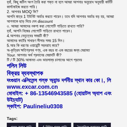
হ্যাঁ, কিছু জটিল অংশ তৈরি করা শক্ত না হলে আমরা আপনার অনুরোধ অনুযায়ী কার্টটি
কাস্টমাইজ করতে পারি।
2. আপনার MOQ কি?
আপনি মাত্র 1 ইউনিট অর্ডার করতে পারেন। তবে যদি আপনার অর্ডার বড় হয়, আমরা
আপনাকে ছাড় দিয়ে দেব discount
৩. আমরা আমাদের নকশা করা লোগোটি গাড়িতে রাখতে পারি?
হ্যাঁ, আপনি নিজের লোগোটি গাড়িতে রাখতে পারেন।
4.আপনার নেতৃত্বের সময়টি কী?
আমাদের কার্টের সাধারণ সীসার সময় 15 দিন।
5.আর কি ধরণের ওয়ারেন্টি সরবরাহ করে?
অ-কৃত্রিম ক্ষতিগ্রস্থ পণ্য, এক বছর বা এক বছরের জন্য মেরামত
Your. আপনার অর্থ প্রদানের মেয়াদটি কী?
টি / টি 30% আমানত এবং ভারসাম্য চালানের আগে প্রদেয়
পলিন লিউ
বিক্রয় ব্যবস্থাপক
দংগুয়ান এক্সিলেন্স গল্ফ অ্যান্ড দর্শনীয় স্থান কার কো।, লি
www.excar.com.cn
মোবাইল: + 86-13546943585 (হোয়াটস অ্যাপ এবং
উইচ্যাট)
স্কাইপ: Paulineliu0308
Tags: