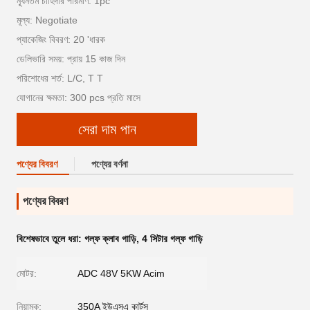
ন্যূনতম চাহিদার পরিমাণ: 1pc
মূল্য: Negotiate
প্যাকেজিং বিবরণ: 20 'ধারক
ডেলিভারি সময়: প্রায় 15 কাজ দিন
পরিশোধের শর্ত: L/C, T T
যোগানের ক্ষমতা: 300 pcs প্রতি মাসে
সেরা দাম পান
পণ্যের বিবরণ
পণ্যের বর্ণনা
পণ্যের বিবরণ
বিশেষভাবে তুলে ধরা:
গল্ফ ক্লাব গাড়ি
,
4 সিটার গল্ফ গাড়ি
মোটর:
ADC 48V 5KW Acim
নিয়ামক:
350A ইউএসএ কার্টস