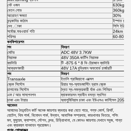
নেট ওজন
630kg
বেতন লোড
360kg
আরোহণ ক্ষমতা
30%
বন্দুকাদির কাঠাম
ইস্পাত চ্যাসি
দেহ .াকা
পিপি ইঞ্জিনিয়
সর্বোচ্চ.ফরওয়ার্ড গতি
24km / ঘঃ
পরিসর
60-80km
কনফিগারেশন
পদ
বিবরণ
মোটর
ADC 48V 3.7KW
নিয়ামক
48V 350A কার্টিস নিয়ামক
ব্যাটারি
টি -875 6 * 8 ভি ট্রোজান ব্যাটারি
আক্রমণকারী
48V 17A বুদ্ধিমান অফবোর্ড চার্জারটি
পদ
বিবরণ
Transaxle
ইতালি গ্রাজিয়ানো এক্সেল
ব্রেক সিস্টেম
রিয়ার স্ব-অ্যাডজাস্টিং ড্রাম ব্রেক
চালানোর সিস্টেম
দ্বৈত স্ব-সমন্বয়কারী র্যাক এবং পিনিয়ন
এফ / আর সাসপেনশন
ম্যাকফারসন স্বাধীন বসন্ত স্থগিত
চাকা এবং টায়ার
অ্যালুমিনিয়াম চাকা এবং ইউএসএ কার্লিসেল 205 / 5
আবেদন
আমাদের বৈদ্যুতিন কার্ট অনেক জায়গায় ব্যবহার করা যেতে পারে, গল্ফ কোর্স, রিসর্ট,
হোটেল, থিম পার্ক, বিনোদন পার্ক, উদ্যান, আবাসিক সম্প্রদায়, কারখানার ভিতরে, শপিং
মল, মুসুয়েম, ক্যাম্পাস, স্টেশন, বন্দর, চিড়িয়াখানা, যে কোনও জায়গায় যেখানে সবুজ, শান্ত
এবং ব্যয়বহুল যানবাহন প্রয়োজন।
পণ্য শোআরুন