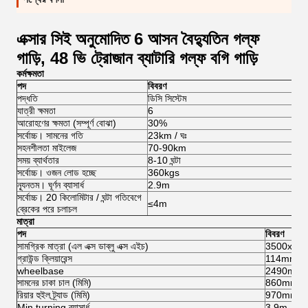
এক্সার সিই অনুমোদিত 6 আসন বৈদ্যুতিন গল্ফ
গাড়ি, 48 ভি ট্রোজান ব্যাটারি গল্ফ বগি গাড়ি
কর্মক্ষমতা
পদ
বিবরণ
পদ্ধতি
ডিসি সিস্টেম
যাত্রী ক্ষমতা
6
আরোহণের ক্ষমতা (সম্পূর্ণ বোঝা)
30%
সর্বোচ্চ। সামনের গতি
23km / ঘঃ
সহনশীলতা মাইলেজ
70-90km
সময় ব্যার্থতার
8-10 ঘন্টা
সর্বোচ্চ। ওজন লোড হচ্ছে
360kgs
ন্যূনতম। ঘূর্ণন ব্যাসার্ধ
2.9m
সর্বোচ্চ। 20 কিলোমিটার / ঘন্টা গতিবেগে
≤4m
ব্রেকের পরে চলাচল
মাত্রা
পদ
বিবরণ
সামগ্রিক মাত্রা (এল এক্স ডাব্লু এক্স এইচ)
3500x12
গ্রাউন্ড ক্লিয়ারেন্স
114mm
wheelbase
2490mm
সামনের চাকা চাল (মিমি)
860mm
রিয়ার হুইল ট্র্যাড (মিমি)
970mm
Min.turning ব্যাসার্ধ
3.9m