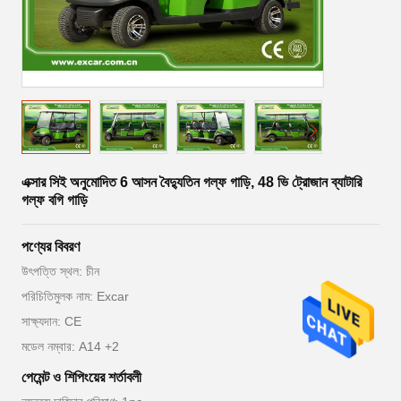
এক্সার সিই অনুমোদিত 6 আসন বৈদ্যুতিন গল্ফ গাড়ি, 48 ভি ট্রোজান ব্যাটারি
গল্ফ বগি গাড়ি
পণ্যের বিবরণ
উৎপত্তি স্থল: চীন
পরিচিতিমুলক নাম: Excar
সাক্ষ্যদান: CE
মডেল নম্বার: A14 +2
পেমেন্ট ও শিপিংয়ের শর্তাবলী