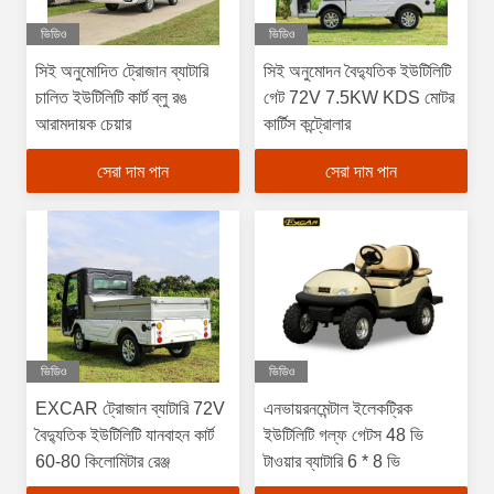
ভিডিও
ভিডিও
সিই অনুমোদিত ট্রোজান ব্যাটারি
সিই অনুমোদন বৈদ্যুতিক ইউটিলিটি
চালিত ইউটিলিটি কার্ট ব্লু রঙ
গেট 72V 7.5KW KDS মোটর
আরামদায়ক চেয়ার
কার্টিস কন্ট্রোলার
সেরা দাম পান
সেরা দাম পান
ভিডিও
ভিডিও
EXCAR ট্রোজান ব্যাটারি 72V
এনভায়রনমেন্টাল ইলেকট্রিক
বৈদ্যুতিক ইউটিলিটি যানবাহন কার্ট
ইউটিলিটি গল্ফ গেটস 48 ভি
60-80 কিলোমিটার রেঞ্জ
টাওয়ার ব্যাটারি 6 * 8 ভি