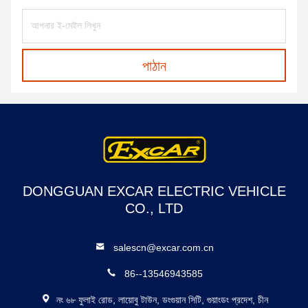
পাঠান
DONGGUAN EXCAR ELECTRIC VEHICLE
CO., LTD
salescn@excar.com.cn
86--13546943585
নং ৬৮ ফুলাই রোড, লায়োবু টাউন, ডংগুয়ান সিটি, গুয়াংডং প্রদেশ, চীন