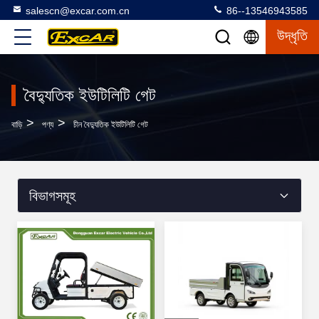
salescn@excar.com.cn
86--13546943585
উদ্ধৃতি
বৈদ্যুতিক ইউটিলিটি গেট
>
>
বাড়ি
পণ্য
চীন বৈদ্যুতিক ইউটিলিটি গেট
বিভাগসমূহ