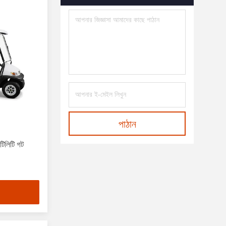
পাঠান
টিলিটি গট