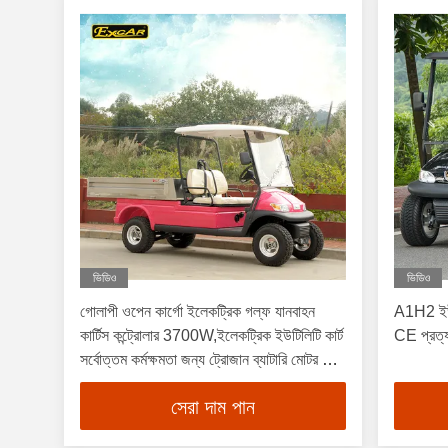
ভিডিও
ভিডিও
গোলাপী ওপেন কার্গো ইলেকট্রিক গল্ফ যানবাহন
A1H2 ইউটি
কার্টিস কন্ট্রোলার 3700W,ইলেকট্রিক ইউটিলিটি কার্ট
CE প্রত্য
সর্বোত্তম কর্মক্ষমতা জন্য ট্রোজান ব্যাটারি মোটর দিয়ে
সজ্জিত
সেরা দাম পান