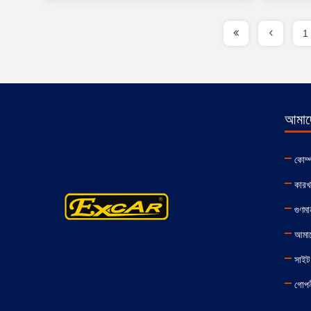
1
আমাদে
কোম্
কারখা
গুণমান
আমাদ
সাইট
গোপন