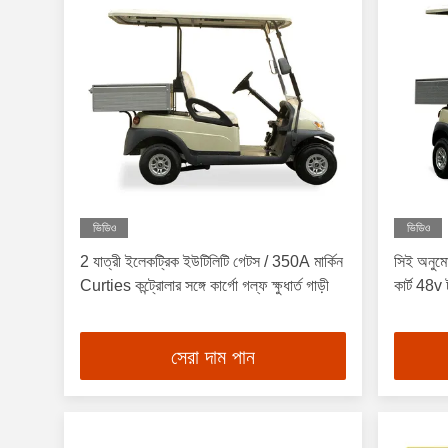
ভিডিও
ভিডিও
2 যাত্রী ইলেকট্রিক ইউটিলিটি গেটস / 350A মার্কিন
সিই অনুমো
Curties কন্ট্রোলার সঙ্গে কার্গো গল্ফ ক্ষুধার্ত গাড়ী
কার্ট 48v ট
সেরা দাম পান