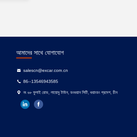
আমাদের সাথে যোগাযোগ
salescn@excar.com.cn
86--13546943585
নং ৬৮ ফুলাই রোড, লায়োবু টাউন, ডংগুয়ান সিটি, গুয়াংডং প্রদেশ, চীন