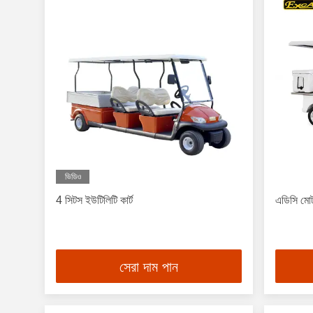
ভিডিও
4 সিটস ইউটিলিটি কার্ট
এডিসি মোট
সেরা দাম পান