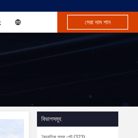
সেরা দাম পান
বিভাগসমূহ
বৈদ্যুতিক গল্ফ গেট
(323)