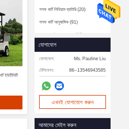
গলফ কার্ট লিথিয়াম ব্যাটারি
(20)
গলফ কার্ট আনুষাঙ্গিক
(91)
ক্লাব কার ই এম যন্ত্রাংশ
(10)
যোগাযোগ
ব্যবহৃত বৈদ্যুতিক গল্ফ গেট
(17)
যোগাযোগ:
Ms. Pauline Liu
টেলিফোন:
86--13546943585
ট ইউটিলিটি
এখনই যোগাযোগ করুন
আমাদের মেইল করুন