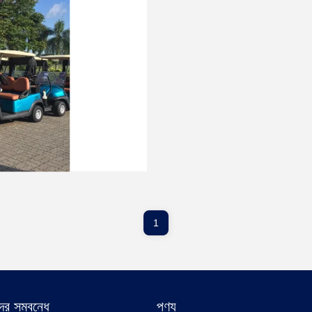
1
র সম্বন্ধে
পণ্য