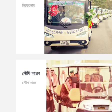
ভিয়েতনাম
সৌদি আরব
সৌদি আরব