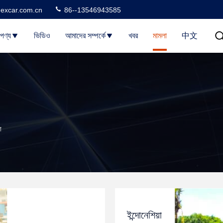
excar.com.cn
86--13546943585
পণ্য
ভিডিও
আমাদের সম্পর্কে
খবর
মামলা
中文
া
ইন্দোনেশিয়া