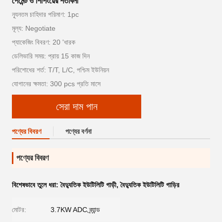
পেমেন্ট ও শিপিংয়ের শর্তাবলী
ন্যূনতম চাহিদার পরিমাণ: 1pc
মূল্য: Negotiate
প্যাকেজিং বিবরণ: 20 'ধারক
ডেলিভারি সময়: প্রায় 15 কাজ দিন
পরিশোধের শর্ত: T/T, L/C, পশ্চিম ইউনিয়ন
যোগানের ক্ষমতা: 300 pcs প্রতি মাসে
সেরা দাম পান
পণ্যের বিবরণ
পণ্যের বর্ণনা
পণ্যের বিবরণ
বিশেষভাবে তুলে ধরা:
বৈদ্যুতিক ইউটিলিটি গাড়ী
,
বৈদ্যুতিক ইউটিলিটি গাড়ির
মোটর:
3.7KW ADC ব্র্যান্ড