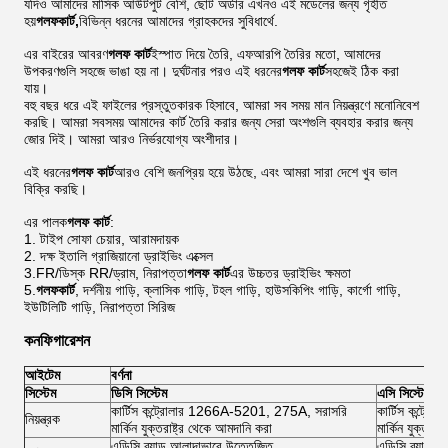
যদিও আমাদের মাসিক আউটপুট বেশি, ছোট অর্ডার এখনও এই মডেলের জন্য গৃহীত
হয়
গলফ
কার্ট,
বিভিন্ন ধরনের আমাদের গ্রাহকদের সুবিধার্থে.
এর বাইরের আবরণ
গলফ
কার্ট
ইস্পাত দিয়ে তৈরি, এফআরপি তৈরির মতো, আমাদের
উপকরণগুলি সহজে ভাঙা হয় না। দুর্ঘটনার পরও এই ধরনের
গলফ
কার্ট
সহজেই ঠিক করা
যায়।
বহু বছর ধরে এই ফাইলের প্রস্তুতকারক হিসাবে, আমরা সব সময় মান নিয়ন্ত্রণে মনোনিবেশ
করছি। আমরা সবসময় আমাদের কার্ট তৈরি করার জন্য সেরা অংশগুলি ব্যবহার করার জন্য
জোর দিই। আমরা আরও নির্ভরযোগ্য অংশীদার।
এই ধরনের
গলফ
কার্ট
আরও বেশি জনপ্রিয় হয়ে উঠছে, এবং আমরা সারা দেশে খুব ভাল
বিক্রি করছি।
এর পালক
গলফ কার্ট
:
1. টাইপ সোফা চেয়ার, আরামদায়ক
2. দক্ষ ইতালি গ্রাজিয়ানো ড্রাইভিং এক্সেল
3.FR/ডিস্ক RR/ড্রাম, নিরাপত্তা
গলফ কার্ট
এর উচ্চতর ড্রাইভিং ক্ষমতা
5.
গলফ
কার্ট
, দর্শনীয় গাড়ি, ক্লাসিক গাড়ি, টহল গাড়ি, হাউসকিপিং গাড়ি, কার্গো গাড়ি,
ইউটিলিটি গাড়ি, নিরাপত্তা সিরিজ
কনফিগারেশন
আইটেম
বর্ণনা
সিস্টেম
ডিসি সিস্টেম
এসি সিস্টেম
কার্টিস কন্ট্রোলার 1266A-5201, 275A, সরাসরি
কার্টিস কন্ট
নিয়ন্ত্রক
মার্কিন যুক্তরাষ্ট্র থেকে আমদানি করা
মার্কিন যুক্তরা
এডিসি ব্র্যান্ড আলাদাভাবে উত্তেজিত
এডিসি ব্র্যান্