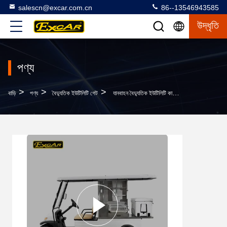
salescn@excar.com.cn
86--13546943585
উদ্ধৃতি
পণ্য
>
>
>
বাড়ি
পণ্য
বৈদ্যুতিক ইউটিলিটি গেট
যানবাহন বৈদ্যুতিক ইউটিলিটি কার্ট প্রাপ্তবয়স্কদের জন্য মদ, আরামদায়ক ব্যাটারি গল্ফ Buggy পরিচালিত