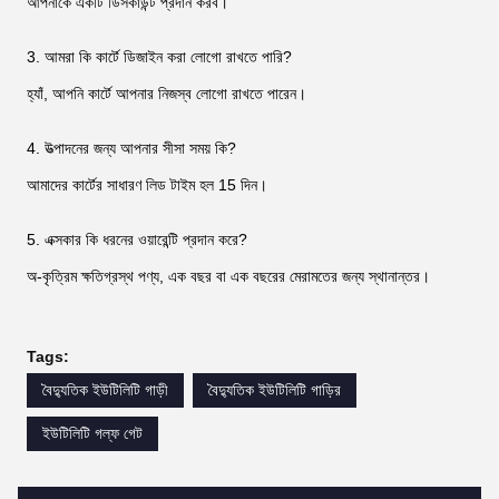
আপনাকে একটি ডিসকাউন্ট প্রদান করব।
3. আমরা কি কার্টে ডিজাইন করা লোগো রাখতে পারি?
হ্যাঁ, আপনি কার্টে আপনার নিজস্ব লোগো রাখতে পারেন।
4. উত্পাদনের জন্য আপনার সীসা সময় কি?
আমাদের কার্টের সাধারণ লিড টাইম হল 15 দিন।
5. এক্সকার কি ধরনের ওয়ারেন্টি প্রদান করে?
অ-কৃত্রিম ক্ষতিগ্রস্থ পণ্য, এক বছর বা এক বছরের মেরামতের জন্য স্থানান্তর।
Tags:
বৈদ্যুতিক ইউটিলিটি গাড়ী
বৈদ্যুতিক ইউটিলিটি গাড়ির
ইউটিলিটি গল্ফ গেট