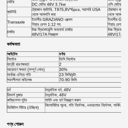
মোটর
DC মোটর 48V 3.7kw
এসি মোটর 4
ট্রোজান ব্যাটারি, T875,8V*6pcs, সরাসরি USA
ট্রোজান ব্যা
ব্যাটারি
থেকে আমদানি করা
থেকে আমদানি 
ইতালীয় GRAZIANO এক্সেল
ইতালীয় GRA
Transaxle
গিয়ার রেশন 1:12 সহ
গিয়ার রেশন 1
উচ্চ ফ্রিকোয়েন্সি অনবোর্ড চার্জার
উচ্চ ফ্রিকোয়েন্
চার্জার
48V/17A নিয়ন্ত্রক
48V/17A নিয়ন
কর্মক্ষমতা
আইটেম
বর্ণনা
সিস্টেম
ডিসি সিস্টেম
এসি
যাত্রী ধারণক্ষমতা
2
2
আরোহণ ক্ষমতা (সম্পূর্ণ লোড)
30%
৩
সর্বোচ্চ এগিয়ে গতি
23 কিমি/ঘন্টা
৪৫ 
সহনশীলতা মাইলেজ
70-90 কিমি
80
হর্ন
বৈদ্যুতিক হর্ন, 48V
রিভার্স বুজার
বৈদ্যুতিক, 48V
কম্বিনেশন সুইচ
লাইট এবং হর্ন নিয়ন্ত্রণ করুন
কিলোমিটার সূচক, গতি নির্দেশক, ওভারলোড নির্দেশক, পার্কিং ব্রেক
ডিজিটাল মিটার (ঐচ্ছিক)
পণ্য শোরুন