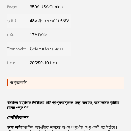
নিয়ন্ত্রক:
350A USA Curties
ব্যাটারি:
48V ট্রোজান ব্যাটারি 6*8V
চার্জার:
17A নিয়মিত
Transaxle:
ইতালি গ্রাজিয়ানো এক্সেল
টায়ার:
205/50-10 টায়ার
পণ্যের বর্ণনা
যানবাহন বৈদ্যুতিক ইউটিলিটি কার্ট প্রাপ্তবয়স্কদের জন্য ভিনটেজ, আরামদায়ক ব্যাটারি
চালিত গল্ফ বগি
স্পেসিফিকেশন
গলফ কার্ট
সাম্প্রতিক বছরগুলিতে আমাদের প্রধান পণ্যগুলির মধ্যে একটি হয়ে উঠেছে।