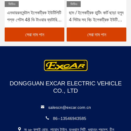
ভিডিও
ভিডিও
এনভায়রনমেন্টাল ইলেকট্রিক ইউটিলিটি
ছাদ / ইলেকট্রিক হান্টিং কার্ট ছাড়া হলুদ
গল্ফ গেটস 48 ভি টাওয়ার ব্যাটারি 6
4 সিটার সহ বিচ ইলেকট্রিক ইউটিলিটি
* 8 ভি
গেট
সেরা দাম পান
সেরা দাম পান
DONGGUAN EXCAR ELECTRIC VEHICLE
CO., LTD
salescn@excar.com.cn
86--13546943585
নং ৬৮ ফুলাই রোড, লায়োবু টাউন, ডংগুয়ান সিটি, গুয়াংডং প্রদেশ, চীন