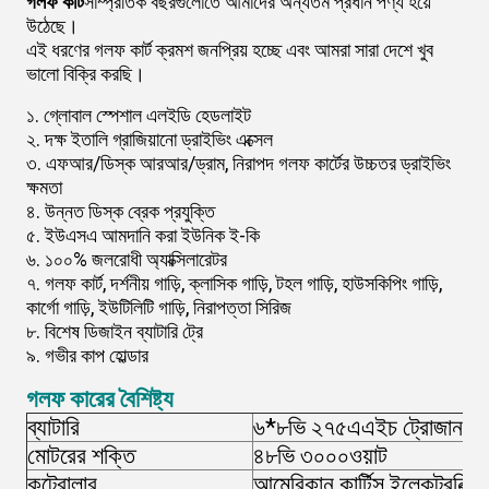
গলফ কার্ট
সাম্প্রতিক বছরগুলোতে আমাদের অন্যতম প্রধান পণ্য হয়ে
উঠেছে।
এই ধরণের গলফ কার্ট ক্রমশ জনপ্রিয় হচ্ছে এবং আমরা সারা দেশে খুব
ভালো বিক্রি করছি।
১. গ্লোবাল স্পেশাল এলইডি হেডলাইট
২. দক্ষ ইতালি গ্রাজিয়ানো ড্রাইভিং এক্সেল
৩. এফআর/ডিস্ক আরআর/ড্রাম, নিরাপদ গলফ কার্টের উচ্চতর ড্রাইভিং
ক্ষমতা
৪. উন্নত ডিস্ক ব্রেক প্রযুক্তি
৫. ইউএসএ আমদানি করা ইউনিক ই-কি
৬. ১০০% জলরোধী অ্যাক্সিলারেটর
৭. গলফ কার্ট, দর্শনীয় গাড়ি, ক্লাসিক গাড়ি, টহল গাড়ি, হাউসকিপিং গাড়ি,
কার্গো গাড়ি, ইউটিলিটি গাড়ি, নিরাপত্তা সিরিজ
৮. বিশেষ ডিজাইন ব্যাটারি ট্রে
৯. গভীর কাপ হোল্ডার
গলফ কারের বৈশিষ্ট্য
ব্যাটারি
৬*৮ভি ২৭৫এএইচ ট্রোজান টি
মোটরের শক্তি
৪৮ভি ৩০০০ওয়াট
কন্ট্রোলার
আমেরিকান কার্টিস ইলেকট্রনিক্স 