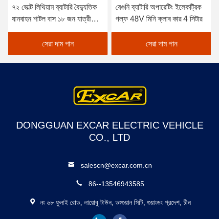
৭২ ভোল্ট লিথিয়াম ব্যাটারি বৈদ্যুতিক
বেগুনি ব্যাটারি অপারেটিং ইলেকট্রিক
যানবাহন শাটল বাস ১৮ জন যাত্রী
গল্ফ 48V মিনি ক্লাব কার 4 সিটার
দর্শনার্থীর জন্য উন্মুক্ত বাস
সেরা দাম পান
সেরা দাম পান
DONGGUAN EXCAR ELECTRIC VEHICLE
CO., LTD
salescn@excar.com.cn
86--13546943585
নং ৬৮ ফুলাই রোড, লায়োবু টাউন, ডংগুয়ান সিটি, গুয়াংডং প্রদেশ, চীন