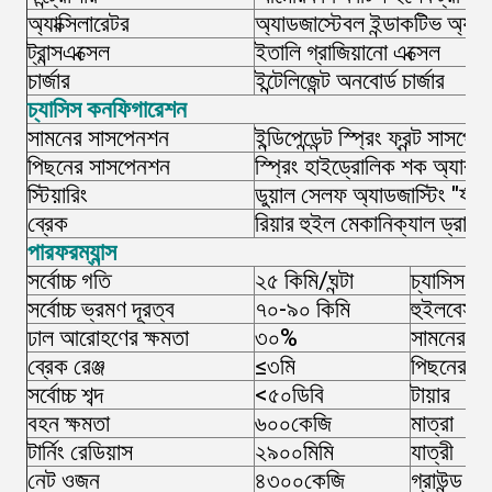
অ্যাক্সিলারেটর
অ্যাডজাস্টেবল ইন্ডাকটিভ অ্যাক্স
ট্রান্সএক্সেল
ইতালি গ্রাজিয়ানো এক্সেল
চার্জার
ইন্টেলিজেন্ট অনবোর্ড চার্জার
চ্যাসিস কনফিগারেশন
সামনের সাসপেনশন
ইন্ডিপেন্ডেন্ট স্প্রিং ফ্রন্ট সাসপে
পিছনের সাসপেনশন
স্প্রিং হাইড্রোলিক শক অ্যাবজ
স্টিয়ারিং
ডুয়াল সেলফ অ্যাডজাস্টিং "র্যাক অ
ব্রেক
রিয়ার হুইল মেকানিক্যাল ড্রাম
পারফরম্যান্স
সর্বোচ্চ গতি
২৫ কিমি/ঘন্টা
চ্যাসিস
সর্বোচ্চ ভ্রমণ দূরত্ব
৭০-৯০ কিমি
হুইলবেস
ঢাল আরোহণের ক্ষমতা
৩০%
সামনের চা
ব্রেক রেঞ্জ
≤৩মি
পিছনের চা
সর্বোচ্চ শব্দ
<৫০ডিবি
টায়ার
বহন ক্ষমতা
৬০০কেজি
মাত্রা
টার্নিং রেডিয়াস
২৯০০মিমি
যাত্রী
নেট ওজন
৪৩০০কেজি
গ্রাউন্ড ক্ল