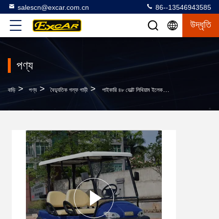
salescn@excar.com.cn
86--13546943585
উদ্ধৃতি
পণ্য
>
>
>
বাড়ি
পণ্য
বৈদ্যুতিক গল্ফ গাড়ী
পাইকারি ৪৮ ভোল্ট লিথিয়াম ইলেকট্রিক গল্ফ কার ৪ জন যাত্রীর জন্য