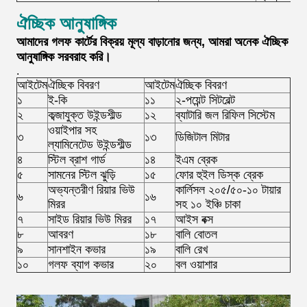
ঐচ্ছিক আনুষাঙ্গিক
আমাদের গলফ কার্টের বিক্রয় মূল্য বাড়ানোর জন্য, আমরা অনেক ঐচ্ছিক
আনুষাঙ্গিক সরবরাহ করি।
.
আইটেম
ঐচ্ছিক বিবরণ
আইটেম
ঐচ্ছিক বিবরণ
১
ই-কি
১১
২-পয়েন্ট সিটবেল্ট
২
কব্জাযুক্ত উইন্ডশীল্ড
১২
ব্যাটারি জল রিফিল সিস্টেম
ওয়াইপার সহ
৩
১৩
ডিজিটাল মিটার
ল্যামিনেটেড উইন্ডশীল্ড
৪
স্টিল ব্রাশ গার্ড
১৪
ইএম ব্রেক
৫
সামনের স্টিল ঝুড়ি
১৫
ফোর হুইল ডিস্ক ব্রেক
অভ্যন্তরীণ রিয়ার ভিউ
কার্লিসল ২০৫/৫০-১০ টায়ার
৬
১৬
মিরর
সহ ১০ ইঞ্চি চাকা
৭
সাইড রিয়ার ভিউ মিরর
১৭
আইস বক্স
৮
আবরণ
১৮
বালি বোতল
৯
সানশাইন কভার
১৯
বালি রেখ
১০
গলফ ব্যাগ কভার
২০
বল ওয়াশার