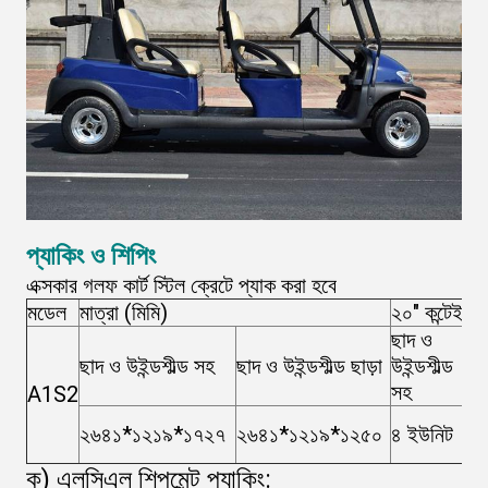
প্যাকিং ও শিপিং
এক্সকার গলফ কার্ট স্টিল ক্রেটে প্যাক করা হবে
মডেল
মাত্রা (মিমি)
২০" কন্টেইনার
ছাদ ও
ছ
ছাদ ও উইন্ডশীল্ড সহ
ছাদ ও উইন্ডশীল্ড ছাড়া
উইন্ডশীল্ড
উই
সহ
ছা
A1S2
২৬৪১*১২১৯*১৭২৭
২৬৪১*১২১৯*১২৫০
৪ ইউনিট
৮
ক) এলসিএল শিপমেন্ট প্যাকিং: