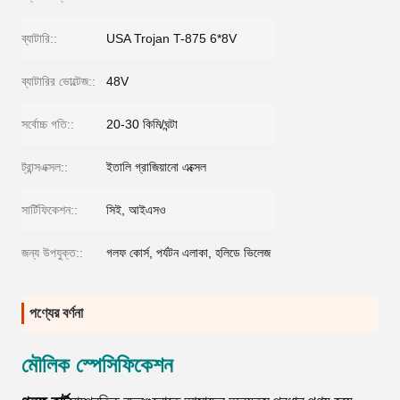
ব্যাটারি::
USA Trojan T-875 6*8V
ব্যাটারির ভোল্টেজ::
48V
সর্বোচ্চ গতি::
20-30 কিমি/ঘন্টা
ট্রান্সএক্সল::
ইতালি গ্রাজিয়ানো এক্সেল
সার্টিফিকেশন::
সিই, আইএসও
জন্য উপযুক্ত::
গলফ কোর্স, পর্যটন এলাকা, হলিডে ভিলেজ
পণ্যের বর্ণনা
মৌলিক স্পেসিফিকেশন