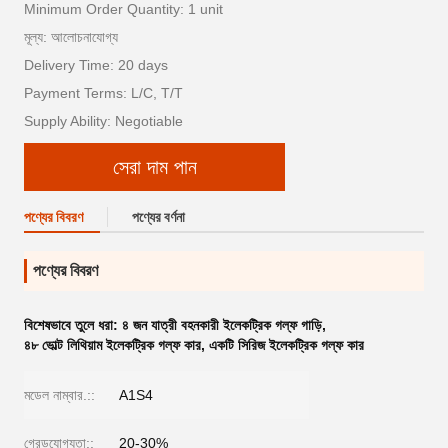
Minimum Order Quantity: 1 unit
মূল্য: আলোচনাযোগ্য
Delivery Time: 20 days
Payment Terms: L/C, T/T
Supply Ability: Negotiable
সেরা দাম পান
পণ্যের বিবরণ
পণ্যের বর্ণনা
পণ্যের বিবরণ
বিশেষভাবে তুলে ধরা:
৪ জন যাত্রী বহনকারী ইলেকট্রিক গল্ফ গাড়ি
,
৪৮ ভোল্ট লিথিয়াম ইলেকট্রিক গল্ফ কার
,
একটি সিরিজ ইলেকট্রিক গল্ফ কার
মডেল নাম্বার.::
A1S4
গ্রেডযোগ্যতা::
20-30%