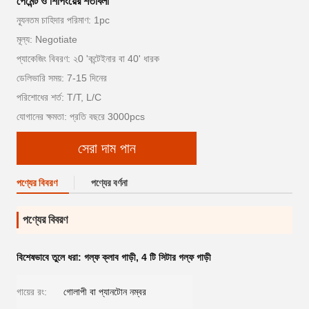
পেমেন্ট ও শিপিংয়ের শর্তাবলী
ন্যূনতম চাহিদার পরিমাণ: 1pc
মূল্য: Negotiate
প্যাকেজিং বিবরণ: ২0 'কন্টেইনার বা 40' ধারক
ডেলিভারি সময়: 7-15 দিনের
পরিশোধের শর্ত: T/T, L/C
যোগানের ক্ষমতা: প্রতি বছরে 3000pcs
সেরা দাম পান
পণ্যের বিবরণ
পণ্যের বর্ণনা
পণ্যের বিবরণ
বিশেষভাবে তুলে ধরা:
গল্ফ ক্লাব গাড়ী
,
4 টি সিটার গল্ফ গাড়ী
গায়ের রং:
গোলাপী বা প্যানটোন নম্বর