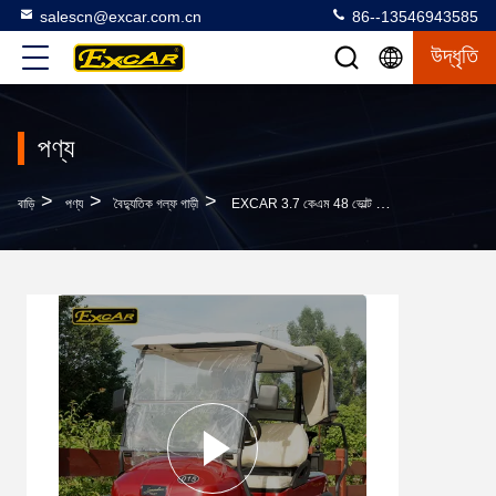
salescn@excar.com.cn
86--13546943585
উদ্ধৃতি
পণ্য
>
>
>
বাড়ি
পণ্য
বৈদ্যুতিক গল্ফ গাড়ী
EXCAR 3.7 কেএম 48 ভোল্ট ইলেকট্রিক গল্ফ বৃষ্টির কাস্টম কাস্টম সঙ্গে 2 সিটার