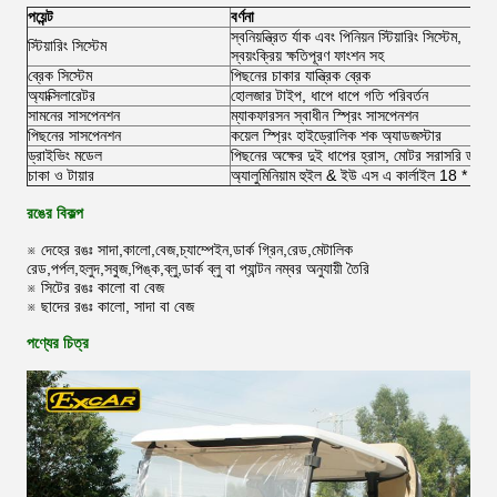
পয়েন্ট
বর্ণনা
স্বনিয়ন্ত্রিত র্যাক এবং পিনিয়ন স্টিয়ারিং সিস্টেম,
স্টিয়ারিং সিস্টেম
স্বয়ংক্রিয় ক্ষতিপূরণ ফাংশন সহ
ব্রেক সিস্টেম
পিছনের চাকার যান্ত্রিক ব্রেক
অ্যাক্সিলারেটর
হোলজার টাইপ, ধাপে ধাপে গতি পরিবর্তন
সামনের সাসপেনশন
ম্যাকফারসন স্বাধীন স্প্রিং সাসপেনশন
পিছনের সাসপেনশন
কয়েল স্প্রিং হাইড্রোলিক শক অ্যাডজস্টার
ড্রাইভিং মডেল
পিছনের অক্ষের দুই ধাপের হ্রাস, মোটর সরাসরি ড্রাই
চাকা ও টায়ার
অ্যালুমিনিয়াম হুইল & ইউ এস এ কার্লাইল 18 * 8.
রঙের বিকল্প
※ দেহের রঙঃ সাদা,কালো,বেজ,চ্যাম্পেইন,ডার্ক গ্রিন,রেড,মেটালিক
রেড,পর্পল,হলুদ,সবুজ,পিঙ্ক,ব্লু,ডার্ক ব্লু বা প্যান্টন নম্বর অনুযায়ী তৈরি
※ সিটের রঙঃ কালো বা বেজ
※ ছাদের রঙঃ কালো, সাদা বা বেজ
পণ্যের চিত্র