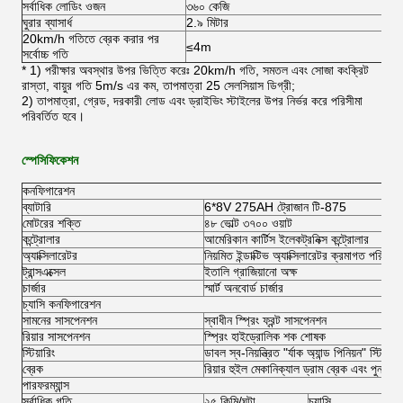
সর্বাধিক লোডিং ওজন
৩৬০ কেজি
৩৬
ঘুরার ব্যাসার্ধ
2.৯ মিটার
2.
20km/h গতিতে ব্রেক করার পর
≤4m
≤
সর্বোচ্চ গতি
* 1) পরীক্ষার অবস্থার উপর ভিত্তি করেঃ 20km/h গতি, সমতল এবং সোজা কংক্রিট
রাস্তা, বায়ুর গতি 5m/s এর কম, তাপমাত্রা 25 সেলসিয়াস ডিগ্রী;
2) তাপমাত্রা, গ্রেড, দরকারী লোড এবং ড্রাইভিং স্টাইলের উপর নির্ভর করে পরিসীমা
পরিবর্তিত হবে।
স্পেসিফিকেশন
কনফিগারেশন
ব্যাটারি
6*8V 275AH ট্রোজান টি-875
মোটরের শক্তি
৪৮ ভোল্ট ৩৭০০ ওয়াট
কন্ট্রোলার
আমেরিকান কার্টিস ইলেকট্রনিক্স কন্ট্রোলার
অ্যাক্সিলারেটর
নিয়মিত ইন্ডাক্টিভ অ্যাক্সিলারেটর ক্রমাগত পরিবর্ত
ট্রান্সএক্সেল
ইতালি গ্রাজিয়ানো অক্ষ
চার্জার
স্মার্ট অনবোর্ড চার্জার
চ্যাসি কনফিগারেশন
সামনের সাসপেনশন
স্বাধীন স্প্রিং ফ্রন্ট সাসপেনশন
রিয়ার সাসপেনশন
স্প্রিং হাইড্রোলিক শক শোষক
স্টিয়ারিং
ডাবল স্ব-নিয়ন্ত্রিত "র্যাক অ্যান্ড পিনিয়ন" স্টিয়ারিং
ব্রেক
রিয়ার হুইল মেকানিক্যাল ড্রাম ব্রেক এবং পুনর্জন্ম 
পারফরম্যান্স
সর্বাধিক গতি
২৫ কিমি/ঘন্টা
চ্যাসি