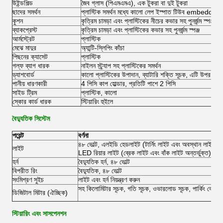
উইন্ডশিল্ড
জৈব গ্লাস (পিএমএমএ), এক টুকরা বা দুই টুকরা
ছাদের সমর্থন
প্লাস্টিক সমর্থন মধ্যে কালো লেপ ইস্পাত টিউব embedding
কুশন
কৃত্রিম চামড়া এবং প্লাস্টিকের নীচের কভার সহ পুনর্জন্ম স্পঞ্জ
ব্যাকপ্রেস্ট
কৃত্রিম চামড়া এবং প্লাস্টিকের কভার সহ পুনর্জন্ম স্পঞ্জ
আর্মস্ট্রেট
প্লাস্টিক
মেঝে মাদুর
অ্যান্টি-স্লিপিং কাঁচা
পিছনের ক্যাসেট
প্লাস্টিক
গল্ফ ব্যাগ ধারক
নাইলন স্ট্র্যাপ সহ প্লাস্টিকের সমর্থন
ড্যাশবোর্ড
কালো প্লাস্টিকের উপাদান, ব্যাটারি শক্তি সূচক, এটি উপর ign
পানীয় ধারণকারী
4 পিসি কাপ হোল্ডার, প্রতিটি পাশে 2 পিসি
সাইড ট্রিম
প্লাস্টিক, কালো
স্কোর কার্ড ধারক
স্টিয়ারিং হুইলে
বৈদ্যুতিক সিস্টেম
পয়েন্ট
বর্ণনা
৪৮ ভোল্ট, এলইডি হেডলাইট (টার্নিং লাইট এবং অবস্থান লাইট সহ
লাইট
LED রিয়ার লাইট (ব্রেক লাইট এবং বাঁক লাইট অন্তর্ভুক্ত)
হর্ন
বৈদ্যুতিক হর্ন, ৪৮ ভোল্ট
বিপরীত রিং
বৈদ্যুতিক, ৪৮ ভোল্ট
সংমিশ্রণ সুইচ
লাইট এবং হর্ন নিয়ন্ত্রণ করুন
সহ কিলোমিটার সূচক, গতি সূচক, ওভারলোড সূচক, পার্কিং ব্রেক স
ডিজিটাল মিটার (ঐচ্ছিক)
স্টিয়ারিং এবং সাসপেনশন