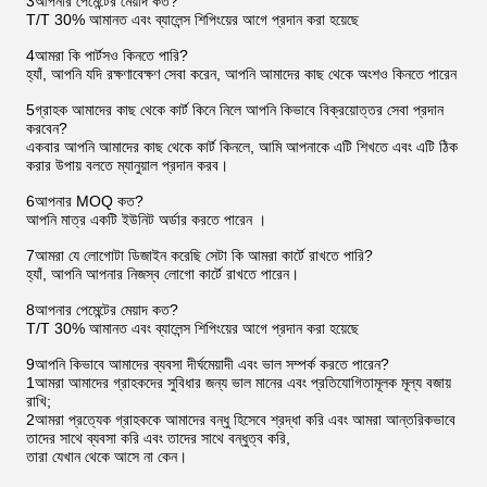
3আপনার পেমেন্টের মেয়াদ কত?
T/T 30% আমানত এবং ব্যালেন্স শিপিংয়ের আগে প্রদান করা হয়েছে
4আমরা কি পার্টসও কিনতে পারি?
হ্যাঁ, আপনি যদি রক্ষণাবেক্ষণ সেবা করেন, আপনি আমাদের কাছ থেকে অংশও কিনতে পারেন
5গ্রাহক আমাদের কাছ থেকে কার্ট কিনে নিলে আপনি কিভাবে বিক্রয়োত্তর সেবা প্রদান
করবেন?
একবার আপনি আমাদের কাছ থেকে কার্ট কিনলে, আমি আপনাকে এটি শিখতে এবং এটি ঠিক
করার উপায় বলতে ম্যানুয়াল প্রদান করব।
6আপনার MOQ কত?
আপনি মাত্র একটি ইউনিট অর্ডার করতে পারেন ।
7আমরা যে লোগোটা ডিজাইন করেছি সেটা কি আমরা কার্টে রাখতে পারি?
হ্যাঁ, আপনি আপনার নিজস্ব লোগো কার্টে রাখতে পারেন।
8আপনার পেমেন্টের মেয়াদ কত?
T/T 30% আমানত এবং ব্যালেন্স শিপিংয়ের আগে প্রদান করা হয়েছে
9আপনি কিভাবে আমাদের ব্যবসা দীর্ঘমেয়াদী এবং ভাল সম্পর্ক করতে পারেন?
1আমরা আমাদের গ্রাহকদের সুবিধার জন্য ভাল মানের এবং প্রতিযোগিতামূলক মূল্য বজায়
রাখি;
2আমরা প্রত্যেক গ্রাহককে আমাদের বন্ধু হিসেবে শ্রদ্ধা করি এবং আমরা আন্তরিকভাবে
তাদের সাথে ব্যবসা করি এবং তাদের সাথে বন্ধুত্ব করি,
তারা যেখান থেকে আসে না কেন।