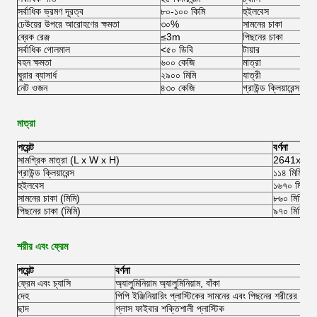
সর্বাধিক ভ্রমণ দূরত্ব
৮০-১০০ কিমি
হুইলবেস
ঢেউয়ের উপরে আরোহণের ক্ষমতা
৩০%
সামনের চাকা
ব্রেক রেঞ্জ
≤3m
পিছনের চাকা
সর্বাধিক গোলমাল
<৫০ ডিবি
টায়ার
বহন ক্ষমতা
৬০০ কেজি
মাত্রা
ঘুরার ব্যাসার্ধ
২৯০০ মিমি
যাত্রী
নেট ওজন
৪৩০ কেজি
গ্রাউন্ড ক্লিয়ারেন্স
মাত্রা
পয়েন্ট
বর্ণনা
সামগ্রিক মাত্রা (L x W x H)
2641x121
গ্রাউন্ড ক্লিয়ারেন্স
১১৪ মিমি
হুইলবেস
১৬৭০ মিমি
সামনের চাকা (মিমি)
৮৬০ মিমি
পিছনের চাকা (মিমি)
৯৭০ মিমি
শরীর এবং ফ্রেম
পয়েন্ট
বর্ণনা
ফ্রেম এবং চ্যাসি
অ্যালুমিনিয়াম অ্যালুমিনিয়াম, বাঁকা
দেহ
পিপি ইঞ্জিনিয়ারিং প্লাস্টিকের সামনের এবং পিছনের শরীরের কভ
ছাদ
গ্লাস ফাইবার শক্তিশালী প্লাস্টিক