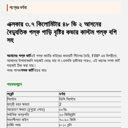
পণ্যের বর্ণনা
এক্সকার ৩.৭ কিলোমিটার ৪৮ ভি ২ আসনের
বৈদ্যুতিক গল্ফ গাড়ি বৃষ্টির কভার কাস্টম গল্ফ বগি
সহ
আমাদের গল্ফ কার্ট
এই গল্ফ কার্টের বাইরের কভারটি স্টিলের তৈরি, FRP এর বিপরীতে,
আমাদের উপাদানগুলি সহজেই ভেঙে যায় না।এমনকি দুর্ঘটনার পরেও, এই ধরনের গলফ কার্ট
সহজেই ঠিক করা যায়।
পশুর পালক
গলফ কার্ট
নিচের মতঃ
পারফরম্যান্স
পয়েন্ট
বর্ণনা
সিস্টেম
ডিসি সিস্টেম
এস
যাত্রী বহন ক্ষমতা
2
2
আরোহণ ক্ষমতা ((পুরো লোড)
৩০%
৩
সর্বাধিক অগ্রগতি
২৩ কিমি/ঘন্টা
4
সহনশীলতা মাইল
৭০-৯০ কিমি
৮০
চার্জিং সময়
৮-১০ ঘন্টা
৮-১