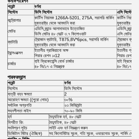
কনফিগারেশন
পয়েন্ট
বর্ণনা
সিস্টেম
ডিসি সিস্টেম
এসি সিস্টেম
কার্টিস নিয়ামক 1266A-5201, 275A, সরাসরি মার্কিন
কার্টিস নিয়া
কন্ট্রোলার
যুক্তরাষ্ট্র থেকে আমদানি করা
যুক্তরাষ্ট্র থে
এডিসি ব্র্যান্ড আলাদাভাবে উত্তেজিত
এডিসি ব্র্যান্
মোটর
ডিসি মোটর ৪৮ ভোল্ট ৩.৭ কিলোওয়াট
এসি মোটর ৪৮ ভ
ট্রোজান ব্যাটারি, T875,8V*6pcs, সরাসরি মার্কিন
ট্রোজান ব্যাট
ব্যাটারি
যুক্তরাষ্ট্র থেকে আমদানি করা
যুক্তরাষ্ট্র থে
ইতালীয় গ্রাজিয়ানো অক্ষ
ইতালীয় গ্রাজিয
ট্রান্সএক্সেল
গিয়ার রেশন ১ঃ12
গিয়ার রেশন ১
হাই ফ্রিকোয়েন্সি বোর্ড চার্জার
হাই ফ্রিকোয়েন্সি
চার্জার
৪৮ ভি/১৭ এ নিয়ন্ত্রক
৪৮ ভি/১৭ এ নিয়
পারফরম্যান্স
পয়েন্ট
বর্ণনা
সিস্টেম
ডিসি সিস্টেম
এসি
যাত্রী বহন ক্ষমতা
2
2
আরোহণ ক্ষমতা ((পুরো লোড)
৩০%
৩
সর্বাধিক অগ্রগতি
২৩ কিমি/ঘন্টা
4
সহনশীলতা মাইল
৭০-৯০ কিমি
৮০
হর্ন
বৈদ্যুতিক হর্ন, ৪৮ ভোল্ট
বিপরীত রিং
বৈদ্যুতিক, ৪৮ ভোল্ট
সংমিশ্রণ সুইচ
লাইট এবং হর্ন নিয়ন্ত্রণ করুন
ডিজিটাল মিটার (ঐচ্ছিক)
সহ কিলোমিটার সূচক, গতি সূচক, ওভারলোড সূচক, পার্কিং ব্রেক স