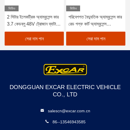
ভিডিও
ভিডিও
2 সিটার ইলেকট্রিক অ্যাম্বুলেন্স কার
পরিবেশগত বৈদ্যুতিক অ্যাম্বুলেন্স কার
3.7 কেডব্লু 48V ট্রোজান ব্যাটারি
রেড গল্ফ কার্ট অ্যাম্বুলেন্স
কার্বো বাক্স দিয়ে
হাসপাতালের জন্য
সেরা দাম পান
সেরা দাম পান
DONGGUAN EXCAR ELECTRIC VEHICLE
CO., LTD
salescn@excar.com.cn
86--13546943585