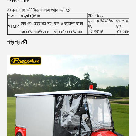
প্যাকিং ও শিপিং
এক্সকার গল্ফ কার্ট স্টিলের বাক্সে প্যাক করা হবে
মডেল
মাত্রা ((মিমি)
20 ̊ পাত্রে
ছাদ এবং উইন্ডশিল্ড
ছাদ ও ফ্রন্টশি
ছাদ এবং উইন্ডশিল্ড সহ
ছাদ ও ফ্রন্টশিল ছাড়া
সহ
ছাড়া
A1M2
৩৪০০*১২০০*১৮০০
৩৪০০*১২০০*১২০০
২টি ইউনিট
৪টি ইউনিট
পণ্য প্রদর্শনী