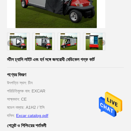
স্টীল চ্যাসি লাইট এবং হর্ন সঙ্গে জলরোধী মেডিকেল গল্ফ কার্ট
পণ্যের বিবরণ
উৎপত্তি স্থল: চীন
পরিচিতিমুলক নাম: EXCAR
সাক্ষ্যদান: CE
মডেল নম্বার: A1H2 / ইসি
দলিল:
Excar catalog.pdf
পেমেন্ট ও শিপিংয়ের শর্তাবলী