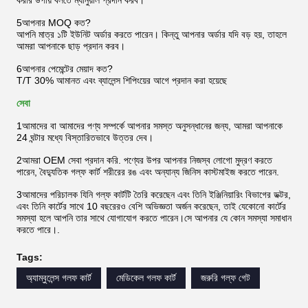
করার উপায় বলতে ম্যানুয়াল প্রদান করব।
5আপনার MOQ কত?
আপনি মাত্র ১টি ইউনিট অর্ডার করতে পারেন। কিন্তু আপনার অর্ডার যদি বড় হয়, তাহলে
আমরা আপনাকে ছাড় প্রদান করব।
6আপনার পেমেন্টের মেয়াদ কত?
T/T 30% আমানত এবং ব্যালেন্স শিপিংয়ের আগে প্রদান করা হয়েছে
সেবা
1আমাদের বা আমাদের পণ্য সম্পর্কে আপনার সমস্ত অনুসন্ধানের জন্য, আমরা আপনাকে
24 ঘন্টার মধ্যে বিস্তারিতভাবে উত্তর দেব।
2আমরা OEM সেবা প্রদান করি. পণ্যের উপর আপনার নিজস্ব লোগো মুদ্রণ করতে
পারেন, বৈদ্যুতিক গল্ফ কার্ট শরীরের রঙ এবং অন্যান্য জিনিস কাস্টমাইজ করতে পারেন.
3আমাদের পরিচালক যিনি গল্ফ কার্টটি তৈরি করেছেন এবং তিনি ইঞ্জিনিয়ারিং বিভাগের ডক্টর,
এবং তিনি কার্টের সাথে 10 বছরেরও বেশি অভিজ্ঞতা অর্জন করেছেন, তাই যেকোনো কার্টের
সমস্যা হলে আপনি তার সাথে যোগাযোগ করতে পারেন।সে আপনার যে কোন সমস্যা সমাধান
করতে পারে।.
Tags:
অ্যাম্বুলেন্স গলফ কার্ট
মেডিকেল গলফ কার্ট
জরুরি গল্ফ গেট