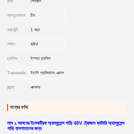
বন্দর:
শেনজেন
প্রস্তুতকারক:
চীন
ওয়ারেন্টি:
1 বছর
শক্তি:
48V
চ্যাসিস:
ইস্পাত চ্যাসিস
Transaxle:
ইতালি গ্রাজিয়ানো এক্সেল
ব্র্যান্ড:
এক্সকার
পণ্যের বর্ণনা
লাল ২ আসনের ইলেকট্রিক অ্যাম্বুলেন্স গাড়ি 48V ট্রোজান ব্যাটারি অ্যাম্বুলেন্স
গাড়ি হাসপাতালের জন্য