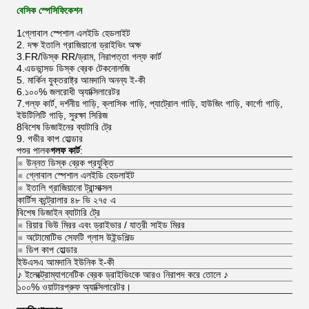
বেসিক স্পেসিফিকেশন
1গ্লোবাল স্পেশাল এলইডি হেডলাইট
2. দক্ষ ইতালি গ্রাজিয়ানো ড্রাইভিং অক্ষ
3.FR/ডিস্ক RR/ড্রাম, নিরাপত্তা গল্ফ কার্ট
4.এডভান্সড ডিস্ক ব্রেক টেকনোলজি
5. মার্কিন যুক্তরাষ্ট্র আমদানি অনন্য ই-কী
6.১০০% জলরোধী অ্যাক্সিলারেটর
7.গল্ফ কার্ট, দর্শনীয় গাড়ি, ক্লাসিক গাড়ি, প্যাট্রোল গাড়ি, হাউজিং গাড়ি, কার্গো গাড়ি,
ইউটিলিটি গাড়ি, সুরক্ষা সিরিজ
8বিশেষ ডিজাইনের ব্যাটারি ট্রে
9. গভীর কাপ হোল্ডার
পশুর পালক
গলফ কার্ট
:
※ উন্নত ডিস্ক ব্রেক প্রযুক্তি
※ গ্লোবাল স্পেশাল এলইডি হেডলাইট
※ ইতালি গ্রাজিয়ানো ট্রান্সাক্সল
কার্টিস কন্ট্রোলার ৪৮ ভি ২৭৫ এ
বিশেষ ডিজাইন ব্যাটারি ট্রে
※ রিয়ার ভিউ মিরর এবং ড্রাইভার / যাত্রী সাইড মিরর
※ অটোমোটিভ সেফটি গ্লাস উইন্ডশিল্ড
※ ডিপ কাপ হোল্ডার
ইউএসএ আমদানি ইউনিক ই-কী
♪ ইলেক্ট্রোম্যাগনেটিক ব্রেক ড্রাইভিংকে আরও নিরাপদ করে তোলে ♪
১০০% ওয়াটারপ্রুফ অ্যাক্সিলারেটর।