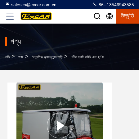
salescn@excar.com.cn
86--13546943585
উদ্ধৃতি
পণ্য
>
>
>
বাড়ি
পণ্য
বৈদ্যুতিক অ্যাম্বুলেন্স গাড়ি
স্টীল চ্যাসি লাইট এবং হর্ন সঙ্গে জলরোধী মেডিকেল গল্ফ কার্ট