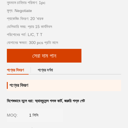
ন্যূনতম চাহিদার পরিমাণ: 1pc
মূল্য: Negotiate
প্যাকেজিং বিবরণ: 20 'ধারক
ডেলিভারি সময়: প্রায় 15 কার্যদিবস
পরিশোধের শর্ত: L/C, T T
যোগানের ক্ষমতা: 300 pcs প্রতি মাসে
সেরা দাম পান
পণ্যের বিবরণ
পণ্যের বর্ণনা
পণ্যের বিবরণ
বিশেষভাবে তুলে ধরা:
অ্যাম্বুলেন্স গলফ কার্ট
,
জরুরি গল্ফ গেট
MOQ:
1 পিসি