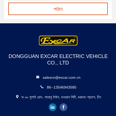
পাঠান
DONGGUAN EXCAR ELECTRIC VEHICLE
CO., LTD
salescn@excar.com.cn
86--13546943585
নং ৬৮ ফুলাই রোড, লায়োবু টাউন, ডংগুয়ান সিটি, গুয়াংডং প্রদেশ, চীন