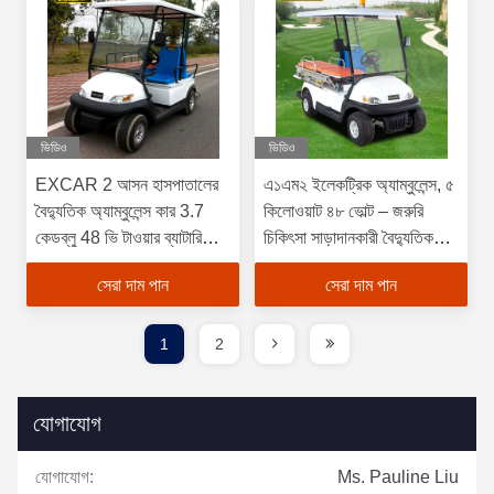
ভিডিও
ভিডিও
EXCAR 2 আসন হাসপাতালের
এ১এম২ ইলেকট্রিক অ্যাম্বুলেন্স, ৫
বৈদ্যুতিক অ্যাম্বুলেন্স কার 3.7
কিলোওয়াট ৪৮ ভোল্ট – জরুরি
কেডব্লু 48 ভি টাওয়ার ব্যাটারি
চিকিৎসা সাড়াদানকারী বৈদ্যুতিক
অ্যাম্বুলেন্স কার
যান, কোনো সুবিধা/স্থানের মধ্যে
সেরা দাম পান
সেরা দাম পান
উদ্ধার অভিযানের জন্য উপযুক্ত।
1
2
যোগাযোগ
যোগাযোগ:
Ms. Pauline Liu