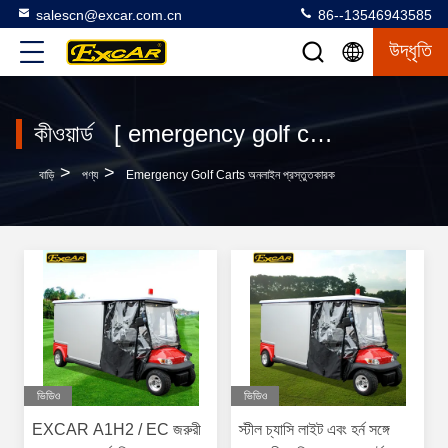
salescn@excar.com.cn
86--13546943585
উদ্ধৃতি
কীওয়ার্ড [ emergency golf carts ] ম্যাচ 19 পণ্য
>
>
বাড়ি
পণ্য
Emergency Golf Carts অনলাইন প্রস্তুতকারক
ভিডিও
ভিডিও
EXCAR A1H2 / EC জরুরী
স্টীল চ্যাসি লাইট এবং হর্ন সঙ্গে