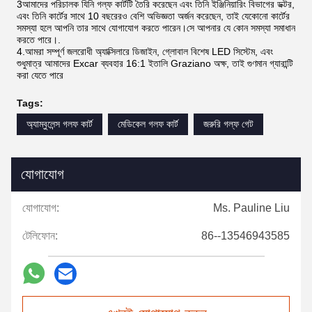
3আমাদের পরিচালক যিনি গল্ফ কার্টটি তৈরি করেছেন এবং তিনি ইঞ্জিনিয়ারিং বিভাগের ডক্টর,
এবং তিনি কার্টের সাথে 10 বছরেরও বেশি অভিজ্ঞতা অর্জন করেছেন, তাই যেকোনো কার্টের
সমস্যা হলে আপনি তার সাথে যোগাযোগ করতে পারেন।সে আপনার যে কোন সমস্যা সমাধান
করতে পারে।.
4.আমরা সম্পূর্ণ জলরোধী অ্যাক্সিলারে ডিজাইন, গ্লোবাল বিশেষ LED সিস্টেম, এবং
শুধুমাত্র আমাদের Excar ব্যবহার 16:1 ইতালি Graziano অক্ষ, তাই গুণমান গ্যারান্টি
করা যেতে পারে
Tags:
অ্যাম্বুলেন্স গলফ কার্ট
মেডিকেল গলফ কার্ট
জরুরি গল্ফ গেট
যোগাযোগ
যোগাযোগ:
Ms. Pauline Liu
টেলিফোন:
86--13546943585