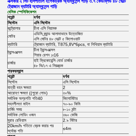
এক্সকার ২ সিট হাসপাতাল ইলেকট্রিক অ্যাম্বুলেন্স গাড়ি ৩.৭ কেডব্লিউ ৪৮ ভোল্ট
ট্রোজান ব্যাটারি অ্যাম্বুলেন্স গাড়ি
বেসিক স্পেসিফিকেশন
পয়েন্ট
বর্ণনা
সিস্টেম
এসি সিস্টেম
কন্ট্রোলার
চীনা এসি নিয়ামক
এডিসি ব্র্যান্ড আলাদাভাবে উত্তেজিত
মোটর
এসি মোটর ৪৮ ভোল্ট ৫ কিলোওয়াট
ব্যাটারি
ট্রোজান ব্যাটারি, T875,8V*6pcs, বা লিথিয়াম ব্যাটারি
চীনা ট্রান্সএক্সেল
ট্রান্সএক্সেল
গিয়ার রেশন ১ঃ16
হাই ফ্রিকোয়েন্সি বোর্ড চার্জার
চার্জার
৪৮ ভি/১৭ এ নিয়ন্ত্রক
পারফরম্যান্স
পয়েন্ট
বর্ণনা
সিস্টেম
এসি সিস্টেম
যাত্রী বহন ক্ষমতা
2
আরোহণ ক্ষমতা ((পুরো লোড)
৩০%
সর্বাধিক অগ্রগতি গতি40
কিলোমিটার
সহনশীলতা মাইল
৭০-৯০ কিমি
চার্জিং সময়
৮-১০ ঘন্টা
সর্বাধিক লোডিং ওজন
৩৬০ কেজি
ঘুরার রেডিয়াম
2.৯ মিটার
20km/h গতিতে ব্রেক করার পর
≤4m
সর্বোচ্চ গতি