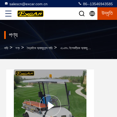
salescn@excar.com.cn
86--13546943585
উদ্ধৃতি
পণ্য
>
>
>
বাড়ি
পণ্য
বৈদ্যুতিক অ্যাম্বুলেন্স গাড়ি
এ১এম২ ইলেকট্রিক অ্যাম্বুলেন্স, ৫ কিলোওয়াট ৪৮ ভোল্ট – জরুরি চিকিৎসা সাড়াদানকারী বৈদ্যুতিক যান, কোনো সুবিধা/স্থানের মধ্যে উদ্ধার অভিযানের জন্য উপযুক্ত।