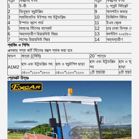
পয়েন্ট
বিকল্পের বর্ণনা
পয়েন্ট
বিকল্পের বর্ণনা
1
ই-কী
8
২ পয়েন্ট সিটবেল্ট
2
হিংযুক্ত ফ্রন্টশিল্ড
9
সানশাইন কভার
3
ল্যামিনেটেড উইপার সহ উইন্ডশিল্ড
10
ডিজিটাল মিটার
4
ইস্পাত ব্রাশ গার্ড
11
ইএম ব্রেক
5
সামনের স্টিলের বাস্কেট
12
চার চাকা ডিস্ক ব্রেক
6
অভ্যন্তরীণ রিয়ারভিউ মিরর
13
কার্লাইল ২০৫/৫০-১০ টা
7
পাশের রিয়ারভিউ মিরর
14
অভ্যন্তরীণ
প্যাকিং ও শিপিং
এক্সকার গল্ফ কার্ট স্টিলের বাক্সে প্যাক করা হবে
মডেল
মাত্রা ((মিমি)
20 ̊ পাত্রে
ছাদ এবং উইন্ডশিল্ড
ছাদ ও ফ্রন্টশি
ছাদ এবং উইন্ডশিল্ড সহ
ছাদ ও ফ্রন্টশিল ছাড়া
সহ
ছাড়া
A1M2
৩৪০০*১২০০*১৮০০
৩৪০০*১২০০*১২০০
২টি ইউনিট
৪টি ইউনিট
প্রোডাক্ট চিত্রঃ