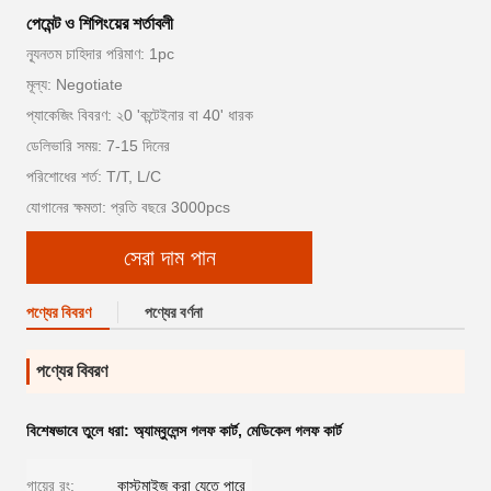
পেমেন্ট ও শিপিংয়ের শর্তাবলী
ন্যূনতম চাহিদার পরিমাণ: 1pc
মূল্য: Negotiate
প্যাকেজিং বিবরণ: ২0 'কন্টেইনার বা 40' ধারক
ডেলিভারি সময়: 7-15 দিনের
পরিশোধের শর্ত: T/T, L/C
যোগানের ক্ষমতা: প্রতি বছরে 3000pcs
সেরা দাম পান
পণ্যের বিবরণ
পণ্যের বর্ণনা
পণ্যের বিবরণ
বিশেষভাবে তুলে ধরা:
অ্যাম্বুলেন্স গলফ কার্ট
,
মেডিকেল গলফ কার্ট
গায়ের রং:
কাস্টমাইজ করা যেতে পারে