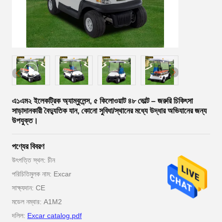
এ১এম২ ইলেকট্রিক অ্যাম্বুলেন্স, ৫ কিলোওয়াট ৪৮ ভোল্ট – জরুরি চিকিৎসা
সাড়াদানকারী বৈদ্যুতিক যান, কোনো সুবিধা/স্থানের মধ্যে উদ্ধার অভিযানের জন্য
উপযুক্ত।
পণ্যের বিবরণ
উৎপত্তি স্থল: চীন
পরিচিতিমুলক নাম: Excar
সাক্ষ্যদান: CE
মডেল নম্বার: A1M2
দলিল:
Excar catalog.pdf