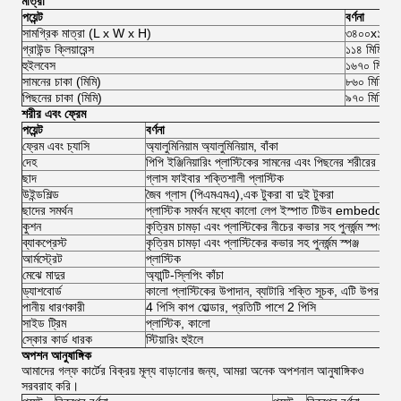
মাত্রা
পয়েন্ট
বর্ণনা
সামগ্রিক মাত্রা (L x W x H)
৩৪০০x১২০০
গ্রাউন্ড ক্লিয়ারেন্স
১১৪ মিমি
হুইলবেস
১৬৭০ মিমি
সামনের চাকা (মিমি)
৮৬০ মিমি
পিছনের চাকা (মিমি)
৯৭০ মিমি
শরীর এবং ফ্রেম
পয়েন্ট
বর্ণনা
ফ্রেম এবং চ্যাসি
অ্যালুমিনিয়াম অ্যালুমিনিয়াম, বাঁকা
দেহ
পিপি ইঞ্জিনিয়ারিং প্লাস্টিকের সামনের এবং পিছনের শরীরের কভ
ছাদ
গ্লাস ফাইবার শক্তিশালী প্লাস্টিক
উইন্ডশিল্ড
জৈব গ্লাস (পিএমএমএ),এক টুকরা বা দুই টুকরা
ছাদের সমর্থন
প্লাস্টিক সমর্থন মধ্যে কালো লেপ ইস্পাত টিউব embedding
কুশন
কৃত্রিম চামড়া এবং প্লাস্টিকের নীচের কভার সহ পুনর্জন্ম স্পঞ্জ
ব্যাকপ্রেস্ট
কৃত্রিম চামড়া এবং প্লাস্টিকের কভার সহ পুনর্জন্ম স্পঞ্জ
আর্মস্ট্রেট
প্লাস্টিক
মেঝে মাদুর
অ্যান্টি-স্লিপিং কাঁচা
ড্যাশবোর্ড
কালো প্লাস্টিকের উপাদান, ব্যাটারি শক্তি সূচক, এটি উপর ign
পানীয় ধারণকারী
4 পিসি কাপ হোল্ডার, প্রতিটি পাশে 2 পিসি
সাইড ট্রিম
প্লাস্টিক, কালো
স্কোর কার্ড ধারক
স্টিয়ারিং হুইলে
অপশন আনুষাঙ্গিক
আমাদের গল্ফ কার্টের বিক্রয় মূল্য বাড়ানোর জন্য, আমরা অনেক অপশনাল আনুষাঙ্গিকও
সরবরাহ করি।