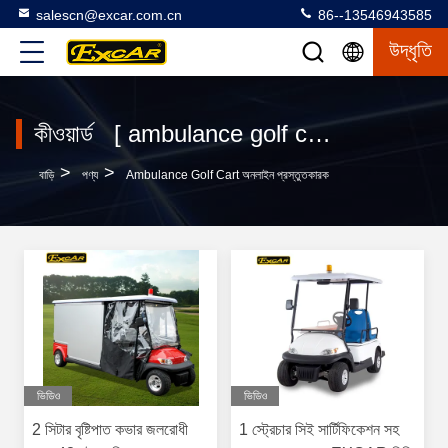
salescn@excar.com.cn
86--13546943585
উদ্ধৃতি
কীওয়ার্ড [ ambulance golf cart ] ম্যাচ 21 পণ্য
>
>
বাড়ি
পণ্য
Ambulance Golf Cart অনলাইন প্রস্তুতকারক
ভিডিও
ভিডিও
2 সিটার বৃষ্টিপাত কভার জলরোধী
1 স্ট্রেচার সিই সার্টিফিকেশন সহ