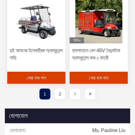
ভিডিও
দুই আসনের ইলেকট্রিক অ্যাম্বুলেন্স
হাসপাতালে রেশ 48V বৈদ্যুতিক
গাড়ি
অ্যাম্বুলেন্স কার ২ যাত্রী
সেরা দাম পান
সেরা দাম পান
1
2
যোগাযোগ
যোগাযোগ:
Ms. Pauline Liu