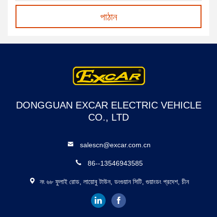
পাঠান
DONGGUAN EXCAR ELECTRIC VEHICLE
CO., LTD
salescn@excar.com.cn
86--13546943585
নং ৬৮ ফুলাই রোড, লায়োবু টাউন, ডংগুয়ান সিটি, গুয়াংডং প্রদেশ, চীন