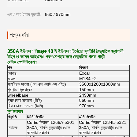
এফ / আর টায়ার দূরবর্তী:
860 / 970mm
পণ্যের বর্ণনা
350A ইউএসএ নিয়ন্ত্রক 48 ই ইউএসএ টর্নেডো ব্যাটারি বৈদ্যুতিক জ্বালানী
টাইপ 6 আসন আইএসও প্রশংসাপত্র সঙ্গে বৈদ্যুতিক গলফ গাড়ী
বেসিক স্পেসিফিকেশন
পদ
বিবরণ
তরবার
Excar
মডেল
M1S4 +2
সামগ্রিক মাত্রা (এল এক্স ওয়াট এক্স এইচ)
3500x1200x1800mm
গ্রাউন্ড ক্লিয়ারেন্স
150mm
wheelbase
2490mm
ফ্রন্ট চাকা চালানো (মিমি)
860mm
রিয়ার চাকা চালানো (মিমি)
970mm
মূল উপাদান
পদ্ধতি
ডিসি সিস্টেম
এসি সিস্টেম
Curtis নিয়ামক 1266A-5301,
Curtis নিয়ামক 1234E-5321,
নিয়ামক
350A, মার্কিন যুক্তরাষ্ট্র থেকে
350A, মার্কিন যুক্তরাষ্ট্র থেকে
আমদানি সরাসরি
আমদানি সরাসরি