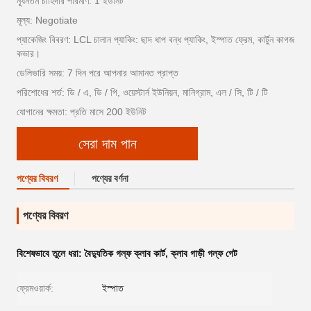
ন্যূনতম চাহিদার পরিমাণ: 1 ইউনিট
মূল্য: Negotiate
প্যাকেজিং বিবরণ: LCL চালান প্যাকিং: ছাদ ধাপ বন্ধ প্যাকিং, ইস্পাত ফ্রেম, কার্টুন কাগজ
কভার।
ডেলিভারি সময়: 7 দিন পরে আপনার আমানত প্রাপ্ত
পরিশোধের শর্ত: ডি / এ, ডি / পি, ওয়েস্টার্ন ইউনিয়ন, মানিগ্রাম, এল / সি, টি / টি
যোগানের ক্ষমতা: প্রতি মাসে 200 ইউনিট
সেরা দাম পান
পণ্যের বিবরণ
পণ্যের বর্ণনা
পণ্যের বিবরণ
বিশেষভাবে তুলে ধরা:
বৈদ্যুতিক গল্ফ ক্লাব কার্ট
,
ক্লাব গাড়ী গল্ফ গেট
ফ্রেমওয়ার্ক:
ইস্পাত