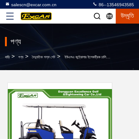
salescn@excar.com.cn
86--13546943585
উদ্ধৃতি
পণ্য
>
>
>
বাড়ি
পণ্য
বৈদ্যুতিক গল্ফ গেট
ইউএসএ কন্ট্রোলার ইলেকট্রিক চালিত গল্ফ ট্রোজান ব্যাটারি আইএসও প্রশংসাপত্র সঙ্গে