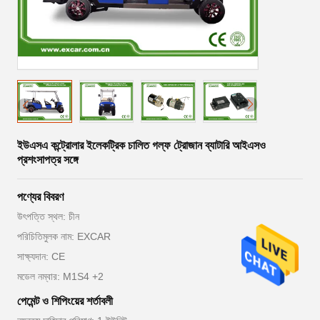
ইউএসএ কন্ট্রোলার ইলেকট্রিক চালিত গল্ফ ট্রোজান ব্যাটারি আইএসও
প্রশংসাপত্র সঙ্গে
পণ্যের বিবরণ
উৎপত্তি স্থল: চীন
পরিচিতিমুলক নাম: EXCAR
সাক্ষ্যদান: CE
মডেল নম্বার: M1S4 +2
পেমেন্ট ও শিপিংয়ের শর্তাবলী