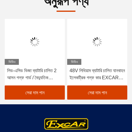
অনুরূপ পণ্য
ভিডিও
ভিডিও
লিড-এসিড ভিজা ব্যাটারি চালিত 2
48V লিথিয়াম ব্যাটারি চালিত যানবাহন
আসন গল্ফ গার্ড / বৈদ্যুতিক
ইলেকট্রিক গল্ফ কার EXCAR
Buggy গাড়ী গল্ফ
A1S6+2 সাদা
সেরা দাম পান
সেরা দাম পান