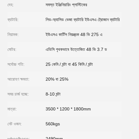
দেহ:
সমস্ত ইঞ্জিনিয়ারিং প্লাস্টিকের
ব্যাটারি:
লিড-অ্যাসিড ভেজা ব্যাটারি ইউএসএ ট্রোজান ব্যাটারি
নিয়ামক:
ইউএসএ কার্টিস নিয়ন্ত্রক 48 ভি 275 এ
মোটর:
এডিসি পৃথকভাবে উত্তেজিত 48 ভি 3.7 ড
সর্বোচ্চ গতি:
25 কেমি / ঘন্টা বা 45 কিমি / ঘন্টা
আরোহণ ক্ষমতা:
20% বা 25%
সময় চার্জ হচ্ছে:
8-10 ঘন্টা
মাত্রা:
3500 * 1200 * 1800mm
নেট ওজন:
560kgs
wheelbase:
2490mm