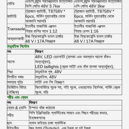
এডিসি ব্র্যান্ড স্বতন্ত্রভাবে উত্তেজিত
এডিসি ব্র্যান্ড স্বতন্ত্রভাবে উত্তেজিত
মোটর
ডিসি মোটর 48V 3.7kw
এসি মোটর 48V 3kw
ট্রোজান ব্যাটারী, T8758V *
ট্রোজান ব্যাটারী, T8758V *
ব্যাটারি
6pcs, মার্কিন যুক্তরাষ্ট্র থেকে
6pcs, মার্কিন যুক্তরাষ্ট্র থেকে
আমদানি সরাসরি
আমদানি সরাসরি
ইতালীয় গাজানিউ এক্সেল
ইতালীয় গাজানিউ এক্সেল
Transaxle
গিয়ার রাশির সাথে 1:12
গিয়ার রেশন 1:16
উচ্চ ফ্রিকোয়েন্সি ডাবল চার্জার
উচ্চ ফ্রিকোয়েন্সি ডাবল চার্জার
আক্রমণকারী
48 V / 17A নিয়ন্ত্রক
48 V / 17A নিয়ন্ত্রক
বৈদ্যুতিক সিস্টেম
পদ
বিবরণ
48V, LED হেডলাইট (হালকা এবং অবস্থান আলো বাঁকও
আলো
অন্তর্ভুক্ত),
LED taillights (ব্রেক লাইট এবং বাঁক হালকা অন্তর্ভুক্ত),
শিঙা
বৈদ্যুতিক শৃঙ্গ, 48V
বিপরীত বজর
বৈদ্যুতিক, 48V
সমন্বয় সুইচ
লাইট এবং শিং নিয়ন্ত্রণ
ডিজিটাল মিটার
কিলোমিটার সূচক সহ, গতি সূচক, ওভারলোড নির্দেশক, পার্কিং ব্রেক
(ঐচ্ছিক)
সূচক, ঘড়ি
শরীর এবং ফ্রেম
পদ
বিবরণ
ফ্রেম & চ্যাসি
ইস্পাত খাঁজ কাঠামো
পিপি ইঞ্জিনিয়ারিং প্লাস্টিকের সামনে এবং পিছন শরীরের কভার,
শরীর
ইনজেকশনের
ছাদ
গ্লাস ফাইবার চাঙ্গা প্লাস্টিক
উইন্ডশীল্ড
জৈব গ্লাস (পিএমএমএ), এক টুকরা বা দুই টুকরা