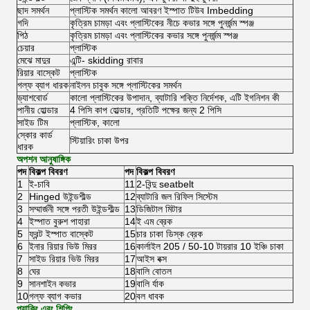
ছাদ সমর্থন
প্লাস্টিক সমর্থন কালো আবরণ ইস্পাত টিউব Imbedding
গদি
কৃত্রিম চামড়া এবং প্লাস্টিকের নীচে কভার সঙ্গে পুনর্জন্ম স্পঞ্জ
পিঠ
কৃত্রিম চামড়া এবং প্লাস্টিকের কভার সঙ্গে পুনর্জন্ম স্পঞ্জ
চেয়ার
প্লাস্টিক
মেঝে মাদুর
এন্টি- skidding রাবার
রিয়ার বাস্কেট
প্লাস্টিক
গল্ফ ব্যাগ ধারক
নাইলন চাবুক সঙ্গে প্লাস্টিকের সমর্থন
ড্যাশবোর্ড
কালো প্লাস্টিকের উপাদান, ব্যাটারি শক্তি নির্দেশক, এটি ইগনিশন কী
পানীয় হোল্ডার
4 পিসি কাপ হোল্ডার, প্রতিটি পক্ষের জন্য 2 পিসি
সাইড টিম
প্লাস্টিক, কালো
স্কোর কার্ড
স্টিয়ারিং চাকা উপর
ধারক
অপশন আনুষাঙ্গিক
পদ
বিকল্প বিবরণ
পদ
বিকল্প বিবরণ
1
ই-চাবি
11
2-বিন্দু seatbelt
2
Hinged উইন্ডশীল্ড
12
ব্যাটারি জল রিফিল সিস্টেম
3
সম্মার্জনী সঙ্গে পরতী উইন্ডশীল্ড
13
ডিজিটাল মিটার
4
ইস্পাত বুরুশ পাহারা
14
ই এম ব্রেক
5
ফ্রন্ট ইস্পাত বাস্কেট
15
চার চাকা ডিস্ক ব্রেক
6
ইনার রিয়ার ভিউ মিরর
16
কার্লাইল 205 / 50-10 টায়রার 10 ইঞ্চি চাকা
7
সাইড রিয়ার ভিউ মিরর
17
আইস বক্স
8
ঘের
18
বালি বোতল
9
সানশাইন কভার
19
বালি র্যাক
10
গল্ফ ব্যাগ কভার
20
বল ধাবক
প্যাকিং এবং শিপিং