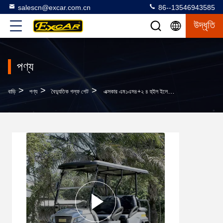
salescn@excar.com.cn
86--13546943585
উদ্ধৃতি
পণ্য
>
>
>
বাড়ি
পণ্য
বৈদ্যুতিক গল্ফ গেট
এক্সকার এম১এস৪+২ ৪ হুইল ইলেকট্রিক গল্ফ কার্ট ইতালিয়ান ট্রান্সএক্সল ৪৮ ভোল্টেজ,কার্টিস কন্ট্রোলার এবং ট্রোজান ব্যাটারি সহ উচ্চ ফ্রিকোয়েন্সি বোর্ড চার্জার সহ