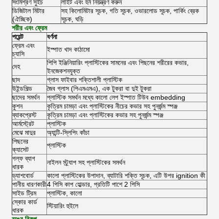
সংমিশ্রণ সুইচ
লাইট এবং হর্ন নিয়ন্ত্রণ করুন
ডিজিটাল মিটার
সহ কিলোমিটার সূচক, গতি সূচক, ওভারলোড সূচক, পার্কিং ব্রেক
(ঐচ্ছিক)
সূচক, ঘড়ি
শরীর এবং ফ্রেম
পয়েন্ট
বর্ণনা
ফ্রেম এবং
ইস্পাত খাদ কাঠামো
চ্যাসি
পিপি ইঞ্জিনিয়ারিং প্লাস্টিকের সামনের এবং পিছনের শরীরের কভার,
দেহ
ইনজেকশনযুক্ত
ছাদ
গ্লাস ফাইবার শক্তিশালী প্লাস্টিক
উইন্ডশিল্ড
জৈব গ্লাস (পিএমএমএ), এক টুকরা বা দুই টুকরা
ছাদের সমর্থন
প্লাস্টিক সমর্থন মধ্যে কালো লেপ ইস্পাত টিউব embedding
কুশন
কৃত্রিম চামড়া এবং প্লাস্টিকের নীচের কভার সহ পুনর্জন্ম স্পঞ্জ
ব্যাকপ্রেস্ট
কৃত্রিম চামড়া এবং প্লাস্টিকের কভার সহ পুনর্জন্ম স্পঞ্জ
আর্মস্ট্রেট
প্লাস্টিক
মেঝে মাদুর
অ্যান্টি-স্লিপিং কাঁচা
পিছনের
প্লাস্টিক
ক্যাসেট
গল্ফ ব্যাগ
নাইলন স্ট্র্যাপ সহ প্লাস্টিকের সমর্থন
ধারক
ড্যাশবোর্ড
কালো প্লাস্টিকের উপাদান, ব্যাটারি শক্তি সূচক, এটি উপর ignition কী
পানীয় ধারণকারী
4 পিসি কাপ হোল্ডার, প্রতিটি পাশে 2 পিসি
সাইড ট্রিম
প্লাস্টিক, কালো
স্কোর কার্ড
স্টিয়ারিং হুইলে
ধারক