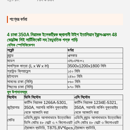
পণ্যের বর্ণনা
4 চাকা 350A নিয়ামক ইলেকট্রিক জ্বালানী টাইপ ইতালিয়ান ট্রান্সএক্সেল 48
ভোল্টেজ সিই সার্টিফিকেট সহ বৈদ্যুতিক গল্ফ গাড়ি
বেসিক স্পেসিফিকেশন
পয়েন্ট
বর্ণনা
ব্র্যান্ড
এক্সকার
মডেল
এম১এস৪+২
সামগ্রিক মাত্রা (L x W x H)
3500x1200x1800 মিমি
গ্রাউন্ড ক্লিয়ারেন্স
১৫০ মিমি
হুইলবেস
২৪৯০ মিমি
সামনের চাকা (মিমি)
৮৬০ মিমি
পিছনের চাকা (মিমি)
৯৭০ মিমি
মূল উপাদানসমূহ
সিস্টেম
ডিসি সিস্টেম
এসি সিস্টেম
কার্টিস নিয়ামক 1266A-5301,
কার্টিস নিয়ামক 1234E-5321,
কন্ট্রোলার
350A, সরাসরি মার্কিন যুক্তরাষ্ট্র
350A, সরাসরি মার্কিন যুক্তরাষ্ট্র
থেকে আমদানি করা
থেকে আমদানি করা
এডিসি ব্র্যান্ড আলাদাভাবে উত্তেজিত
এডিসি ব্র্যান্ড আলাদাভাবে উত্তেজিত
মোটর
ডিসি মোটর ৪৮ ভোল্ট ৩.৭ কিলোওয়াট
এসি মোটর ৪৮ ভোল্ট ৩ কিলোওয়াট
ট্রোজান ব্যাটারি, T875,8V*6pcs,
ট্রোজান ব্যাটারি,