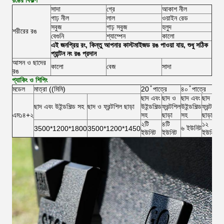
রঙের বিকল্প
সাদা
গ্রে
আকাশ নীল
গাঢ় নীল
লাল
ওয়াইন রেড
সবুজ
গাঢ় সবুজ
হলুদ
শরীরের রঙ
বেগুনি
শ্যাম্পেন
কালো
এই জনপ্রিয় রং, কিন্তু আপনার কাস্টমাইজড রঙ পাওয়া যায়, শুধু সঠিক
প্যান্টন নং রঙ প্রদান
আসন ও ছাদের
কালো
বেজ
সাদা
রঙ
প্যাকিং ও শিপিং
মডেল
মাত্রা ((মিমি)
20 ̊ পাত্রে
৪০ ̊ পাত্রে
ছাদ এবং
ছাদ ও
ছাদ এবং
ছাদ ও
ছাদ এবং উইন্ডশিল্ড সহ
ছাদ ও ফ্রন্টশিল ছাড়া
উইন্ডশিল্ড
ফ্রন্টশিল
উইন্ডশিল্ড
ফ্রন্টশিল
এম১৪+২
সহ
ছাড়া
সহ
ছাড়া
২টি
৪টি
১২
৬ ইউনিট
3500*1200*1800
3500*1200*1450
ইউনিট
ইউনিট
ইউনিট