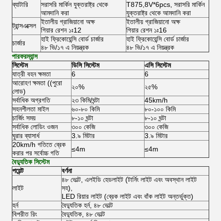
ব্যাটারি
সরাসরি মার্কিন যুক্তরাষ্ট্র থেকে
T875,8V*6pcs, সরাসরি মার্কিন
আমদানি করা
যুক্তরাষ্ট্র থেকে আমদানি করা
ইতালীয় গ্রাজিয়ানো অক্ষ
ইতালীয় গ্রাজিয়ানো অক্ষ
ট্রান্সএক্সেল
গিয়ার রেশন ১ঃ12
গিয়ার রেশন ১ঃ16
হাই ফ্রিকোয়েন্সি বোর্ড চার্জার
হাই ফ্রিকোয়েন্সি বোর্ড চার্জার
চার্জার
৪৮ ভি/১৭ এ নিয়ন্ত্রক
৪৮ ভি/১৭ এ নিয়ন্ত্রক
পারফরম্যান্স
সিস্টেম
ডিসি সিস্টেম
এসি সিস্টেম
যাত্রী বহন ক্ষমতা
6
6
আরোহণ ক্ষমতা ((পুরো
২০%
২৫%
লোড)
সর্বাধিক অগ্রগতি
২৩ কিমি/ঘন্টা
45km/h
সহনশীলতা মাইল
৬০-৮০ কিমি
৮০-১০০ কিমি
চার্জিং সময়
৮-১০ ঘন্টা
৮-১০ ঘন্টা
সর্বাধিক লোডিং ওজন
৩০০ কেজি
৩০০ কেজি
ঘুরার ব্যাসার্ধ
3.৯ মিটার
3.৯ মিটার
20km/h গতিতে ব্রেক
≤4m
≤4m
করার পর সর্বোচ্চ গতি
বৈদ্যুতিক সিস্টেম
পয়েন্ট
বর্ণনা
৪৮ ভোল্ট, এলইডি হেডলাইট (টার্নিং লাইট এবং অবস্থান লাইট
লাইট
সহ),
LED রিয়ার লাইট (ব্রেক লাইট এবং বাঁক লাইট অন্তর্ভুক্ত)
হর্ন
বৈদ্যুতিক হর্ন, ৪৮ ভোল্ট
বিপরীত রিং
বৈদ্যুতিক, ৪৮ ভোল্ট