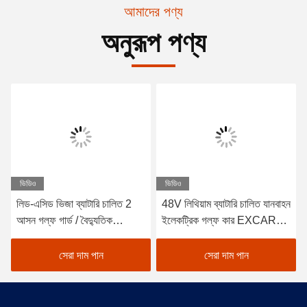
আমাদের পণ্য
অনুরূপ পণ্য
ভিডিও
ভিডিও
লিড-এসিড ভিজা ব্যাটারি চালিত 2
48V লিথিয়াম ব্যাটারি চালিত যানবাহন
আসন গল্ফ গার্ড / বৈদ্যুতিক
ইলেকট্রিক গল্ফ কার EXCAR
Buggy গাড়ী গল্ফ
A1S6+2 সাদা
সেরা দাম পান
সেরা দাম পান