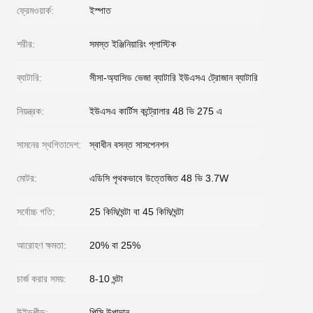
ফ্রেমওয়ার্ক:
ইস্পাত
শরীর:
সমস্ত ইঞ্জিনিয়ারিং প্লাস্টিক
ব্যাটারি:
সীসা-অ্যাসিড ভেজা ব্যাটারি ইউএসএ ট্রোজান ব্যাটারি
নিয়ন্ত্রক:
ইউএসএ কার্টিস কন্ট্রোলার 48 ভি 275 এ
সামনের স্থগিতাদেশ:
স্বাধীন বসন্ত সাসপেনশন
মোটর:
এডিসি পৃথকভাবে উত্তেজিত 48 ভি 3.7W
সর্বোচ্চ গতি:
25 কিমি/ঘন্টা বা 45 কিমি/ঘন্টা
আরোহণ ক্ষমতা:
20% বা 25%
চার্জ করার সময়:
8-10 ঘন্টা
উইন্ডশীল্ড:
পিসি উপাদান