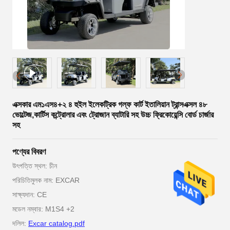
এক্সকার এম১এস৪+২ ৪ হুইল ইলেকট্রিক গল্ফ কার্ট ইতালিয়ান ট্রান্সএক্সল ৪৮
ভোল্টেজ,কার্টিস কন্ট্রোলার এবং ট্রোজান ব্যাটারি সহ উচ্চ ফ্রিকোয়েন্সি বোর্ড চার্জার
সহ
পণ্যের বিবরণ
উৎপত্তি স্থল: চীন
পরিচিতিমুলক নাম: EXCAR
সাক্ষ্যদান: CE
মডেল নম্বার: M1S4 +2
দলিল:
Excar catalog.pdf