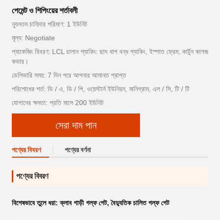
পেমেন্ট ও শিপিংয়ের শর্তাবলী
ন্যূনতম চাহিদার পরিমাণ: 1 ইউনিট
মূল্য: Negotiate
প্যাকেজিং বিবরণ: LCL চালান প্যাকিং: ছাদ ধাপ বন্ধ প্যাকিং, ইস্পাত ফ্রেম, কার্টুন কাগজ
কভার।
ডেলিভারি সময়: 7 দিন পরে আপনার আমানত প্রাপ্ত
পরিশোধের শর্ত: ডি / এ, ডি / পি, ওয়েস্টার্ন ইউনিয়ন, মানিগ্রাম, এল / সি, টি / টি
যোগানের ক্ষমতা: প্রতি মাসে 200 ইউনিট
সেরা দাম পান
পণ্যের বিবরণ
পণ্যের বর্ণনা
পণ্যের বিবরণ
বিশেষভাবে তুলে ধরা:
ক্লাব গাড়ী গল্ফ গেট
,
বৈদ্যুতিক চালিত গল্ফ গেট