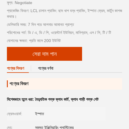
মূল্য: Negotiate
প্যাকেজিং বিবরণ: LCL চালান প্যাকিং: ছাদ ধাপ বন্ধ প্যাকিং, ইস্পাত ফ্রেম, কার্টুন কাগজ
কভার।
ডেলিভারি সময়: 7 দিন পরে আপনার আমানত প্রাপ্ত
পরিশোধের শর্ত: ডি / এ, ডি / পি, ওয়েস্টার্ন ইউনিয়ন, মানিগ্রাম, এল / সি, টি / টি
যোগানের ক্ষমতা: প্রতি মাসে 200 ইউনিট
সেরা দাম পান
পণ্যের বিবরণ
পণ্যের বর্ণনা
পণ্যের বিবরণ
বিশেষভাবে তুলে ধরা:
বৈদ্যুতিক গল্ফ ক্লাব কার্ট
,
ক্লাব গাড়ী গল্ফ গেট
ফ্রেমওয়ার্ক:
ইস্পাত
দেহ:
সমস্ত ইঞ্জিনিয়ারিং প্লাস্টিকের