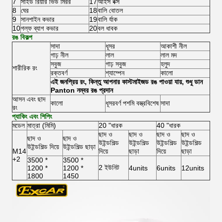
7
সাইড রিয়ার ভিউ মিরর
17
আইস বক্স
8
ঘের
18
বালি বোতল
9
সানশাইন কভার
19
বালি র্যাক
10
গল্ফ ব্যাগ কভার
20
বল ধাবক
রঙ বিকল্প
সাদা
ধূসর
আকাশী নীল
গাঢ় নীল
লাল
লাল মদ
সবুজ
গাঢ় সবুজ
হলুদ
শারীরিক রং
রক্তবর্ণ
শ্যাম্পেন
কালো
এই জনপ্রিয় রং, কিন্তু আপনার কাস্টমাইজড রঙ পাওয়া যায়, শুধু ডান
Panton নম্বর রঙ প্রদান
আসন এবং ছাদ
কালো
ধূসরবর্ণ পশমি বস্ত্রবিশেষ
সাদা
রং
প্যাকিং এবং শিপিং
মডেল
মাত্রা (মিমি)
20 "ধারক
40 "ধারক
ছাদ ও
ছাদ ও
ছাদ ও
ছাদ ও
ছাদ ও
ছাদ ও
উইন্ডশিল্ড
উইন্ডশিল্ড
উইন্ডশিল্ড
উইন্ডশিল্ড
উইন্ডশিল্ড দিয়ে
উইন্ডশিল্ড ছাড়া
M14
দিয়ে
ছাড়া
দিয়ে
ছাড়া
+2
3500 *
3500 *
2 ইউনিট
1200 *
1200 *
4units
6units
12units
1800
1450