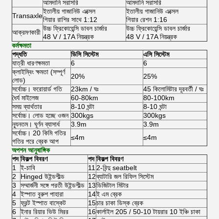
আমদানি সরাসরি
আমদানি সরাসরি
ইতালীয় গাজানিউ এক্সেল
ইতালীয় গাজানিউ এক্সেল
Transaxle
গিয়ার রাশির সাথে 1:12
গিয়ার রেশন 1:16
উচ্চ ফ্রিকোয়েন্সি ডাবল চার্জার
উচ্চ ফ্রিকোয়েন্সি ডাবল চার্জার
আক্রমণকারী
48 V / 17A নিয়ন্ত্রক
48 V / 17A নিয়ন্ত্রক
কর্মক্ষমতা
পদ্ধতি
ডিসি সিস্টেম
এসি সিস্টেম
যাত্রী ধারণক্ষমতা
6
6
ক্লাইম্বিং ক্ষমতা (সম্পূর্ণ
20%
25%
লোড)
সর্বোচ্চ।
ফরোয়ার্ড গতি
23km / ঘঃ
45 কিলোমিটার দূরবর্তী / ঘঃ
ধৈর্য মাইলেজ
60-80km
80-100km
সময় ব্যার্থতার
8-10 ঘন্টা
8-10 ঘন্টা
সর্বোচ্চ।
লোড হচ্ছে ওজন
300kgs
300kgs
ন্যূনতম।
ঘূর্ণন ব্যাসার্ধ
3.9m
3.9m
সর্বোচ্চ।
20 কিমি গতির
≤4m
≤4m
গতির পরে ব্রেক আপ
অপশন আনুষাঙ্গিক
পদ
বিকল্প বিবরণ
পদ
বিকল্প বিবরণ
1
ই-চাবি
11
2-বিন্দু seatbelt
2
Hinged উইন্ডশীল্ড
12
ব্যাটারি জল রিফিল সিস্টেম
3
সম্মার্জনী সঙ্গে পরতী উইন্ডশীল্ড
13
ডিজিটাল মিটার
4
ইস্পাত বুরুশ পাহারা
14
ই এম ব্রেক
5
ফ্রন্ট ইস্পাত বাস্কেট
15
চার চাকা ডিস্ক ব্রেক
6
ইনার রিয়ার ভিউ মিরর
16
কার্লাইল 205 / 50-10 টায়রার 10 ইঞ্চি চাকা