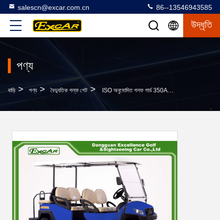
salescn@excar.com.cn
86--13546943585
উদ্ধৃতি
পণ্য
>
>
>
বাড়ি
পণ্য
বৈদ্যুতিক গল্ফ গেট
ISO অনুমোদিত গলফ গার্ড 350A কন্ট্রোলার গল্ফ কার্ট ক্ষুর 48V