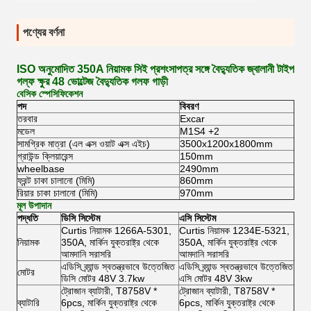
পণ্যের বর্ণনা
ISO অনুমোদিত 350A নিয়ামক সিই প্রশংসাপত্র সঙ্গে বৈদ্যুতিক জ্বালানী টাইপ
গল্ফ ক্ষুর 48 ভোল্টেজ বৈদ্যুতিক গলফ গাড়ী
বেসিক স্পেসিফিকেশন
পদ
বিবরণ
তরবার
Excar
মডেল
M1S4 +2
সামগ্রিক মাত্রা (এল এক্স ওয়াট এক্স এইচ)
3500x1200x1800mm
গ্রাউন্ড ক্লিয়ারেন্স
150mm
wheelbase
2490mm
ফ্রন্ট চাকা চালানো (মিমি)
860mm
রিয়ার চাকা চালানো (মিমি)
970mm
মূল উপাদান
পদ্ধতি
ডিসি সিস্টেম
এসি সিস্টেম
Curtis নিয়ামক 1266A-5301,
Curtis নিয়ামক 1234E-5321,
নিয়ামক
350A, মার্কিন যুক্তরাষ্ট্র থেকে
350A, মার্কিন যুক্তরাষ্ট্র থেকে
আমদানি সরাসরি
আমদানি সরাসরি
এডিসি ব্র্যান্ড স্বতন্ত্রভাবে উত্তেজিত
এডিসি ব্র্যান্ড স্বতন্ত্রভাবে উত্তেজিত
মোটর
ডিসি মোটর 48V 3.7kw
এসি মোটর 48V 3kw
ট্রোজান ব্যাটারী, T8758V *
ট্রোজান ব্যাটারী, T8758V *
ব্যাটারি
6pcs, মার্কিন যুক্তরাষ্ট্র থেকে
6pcs, মার্কিন যুক্তরাষ্ট্র থেকে