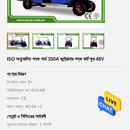
ISO অনুমোদিত গলফ গার্ড 350A কন্ট্রোলার গল্ফ কার্ট ক্ষুর 48V
পণ্যের বিবরণ
উৎপত্তি স্থল: চীন
পরিচিতিমুলক নাম: EXCAR
সাক্ষ্যদান: CE
মডেল নম্বার: M1S4 +2
পেমেন্ট ও শিপিংয়ের শর্তাবলী
ন্যূনতম চাহিদার পরিমাণ: 1 ইউনিট