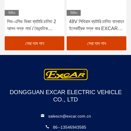
ভিডিও
ভিডিও
লিড-এসিড ভিজা ব্যাটারি চালিত 2
48V লিথিয়াম ব্যাটারি চালিত যানবাহন
আসন গল্ফ গার্ড / বৈদ্যুতিক
ইলেকট্রিক গল্ফ কার EXCAR
Buggy গাড়ী গল্ফ
A1S6+2 সাদা
সেরা দাম পান
সেরা দাম পান
DONGGUAN EXCAR ELECTRIC VEHICLE
CO., LTD
salescn@excar.com.cn
86--13546943585