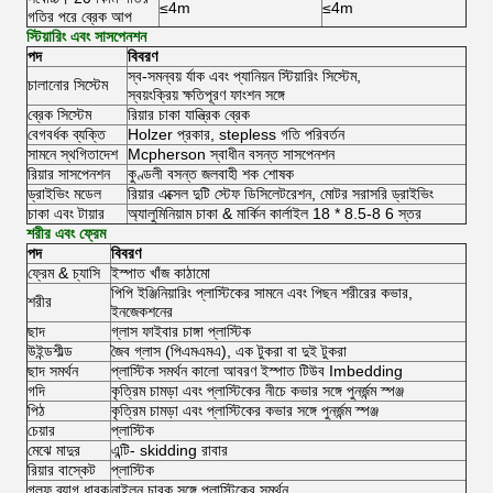
≤4m
≤4m
গতির পরে ব্রেক আপ
স্টিয়ারিং এবং সাসপেনশন
পদ
বিবরণ
স্ব-সমন্বয় র্যাক এবং প্যানিয়ন স্টিয়ারিং সিস্টেম,
চালানোর সিস্টেম
স্বয়ংক্রিয় ক্ষতিপূরণ ফাংশন সঙ্গে
ব্রেক সিস্টেম
রিয়ার চাকা যান্ত্রিক ব্রেক
বেগবর্ধক ব্যক্তি
Holzer প্রকার, stepless গতি পরিবর্তন
সামনে স্থগিতাদেশ
Mcpherson স্বাধীন বসন্ত সাসপেনশন
রিয়ার সাসপেনশন
কুণ্ডলী বসন্ত জলবাহী শক শোষক
ড্রাইভিং মডেল
রিয়ার এক্সেল দুটি স্টেফ ডিসিলেটরেশন, মোটর সরাসরি ড্রাইভিং
চাকা এবং টায়ার
অ্যালুমিনিয়াম চাকা & মার্কিন কার্লাইল 18 * 8.5-8 6 স্তর
শরীর এবং ফ্রেম
পদ
বিবরণ
ফ্রেম & চ্যাসি
ইস্পাত খাঁজ কাঠামো
পিপি ইঞ্জিনিয়ারিং প্লাস্টিকের সামনে এবং পিছন শরীরের কভার,
শরীর
ইনজেকশনের
ছাদ
গ্লাস ফাইবার চাঙ্গা প্লাস্টিক
উইন্ডশীল্ড
জৈব গ্লাস (পিএমএমএ), এক টুকরা বা দুই টুকরা
ছাদ সমর্থন
প্লাস্টিক সমর্থন কালো আবরণ ইস্পাত টিউব Imbedding
গদি
কৃত্রিম চামড়া এবং প্লাস্টিকের নীচে কভার সঙ্গে পুনর্জন্ম স্পঞ্জ
পিঠ
কৃত্রিম চামড়া এবং প্লাস্টিকের কভার সঙ্গে পুনর্জন্ম স্পঞ্জ
চেয়ার
প্লাস্টিক
মেঝে মাদুর
এন্টি- skidding রাবার
রিয়ার বাস্কেট
প্লাস্টিক
গল্ফ ব্যাগ ধারক
নাইলন চাবুক সঙ্গে প্লাস্টিকের সমর্থন