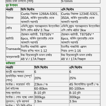
রিয়ার চাকা চালানো (মিমি)
970mm
মূল উপাদান
পদ্ধতি
ডিসি সিস্টেম
এসি সিস্টেম
Curtis নিয়ামক 1266A-5301,
Curtis নিয়ামক 1234E-5321,
নিয়ামক
350A, মার্কিন যুক্তরাষ্ট্র থেকে
350A, মার্কিন যুক্তরাষ্ট্র থেকে
আমদানি সরাসরি
আমদানি সরাসরি
এডিসি ব্র্যান্ড স্বতন্ত্রভাবে উত্তেজিত
এডিসি ব্র্যান্ড স্বতন্ত্রভাবে উত্তেজিত
মোটর
ডিসি মোটর 48V 3.7kw
এসি মোটর 48V 3kw
ট্রোজান ব্যাটারী, T8758V *
ট্রোজান ব্যাটারী, T8758V *
ব্যাটারি
6pcs, মার্কিন যুক্তরাষ্ট্র থেকে
6pcs, মার্কিন যুক্তরাষ্ট্র থেকে
আমদানি সরাসরি
আমদানি সরাসরি
ইতালীয় গাজানিউ এক্সেল
ইতালীয় গাজানিউ এক্সেল
Transaxle
গিয়ার রাশির সাথে 1:12
গিয়ার রেশন 1:16
উচ্চ ফ্রিকোয়েন্সি ডাবল চার্জার
উচ্চ ফ্রিকোয়েন্সি ডাবল চার্জার
আক্রমণকারী
48 V / 17A নিয়ন্ত্রক
48 V / 17A নিয়ন্ত্রক
কর্মক্ষমতা
পদ্ধতি
ডিসি সিস্টেম
এসি সিস্টেম
যাত্রী ধারণক্ষমতা
6
6
ক্লাইম্বিং ক্ষমতা (সম্পূর্ণ
20%
25%
লোড)
সর্বোচ্চ।
ফরোয়ার্ড গতি
23km / ঘঃ
45 কিলোমিটার দূরবর্তী / ঘঃ
ধৈর্য মাইলেজ
60-80km
80-100km
সময় ব্যার্থতার
8-10 ঘন্টা
8-10 ঘন্টা
সর্বোচ্চ।
লোড হচ্ছে ওজন
300kgs
300kgs
ন্যূনতম।
ঘূর্ণন ব্যাসার্ধ
3.9m
3.9m
সর্বোচ্চ।
20 কিমি গতির