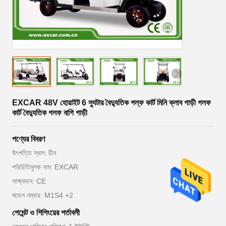
EXCAR 48V হোয়াইট 6 স্যুটার বৈদ্যুতিক গল্ফ কার্ট মিনি ক্লাব গাড়ী গলফ
কার্ট বৈদ্যুতিক গলফ বাগি গাড়ী
পণ্যের বিবরণ
উৎপত্তি স্থল: চীন
পরিচিতিমুলক নাম: EXCAR
সাক্ষ্যদান: CE
মডেল নম্বার: M1S4 +2
পেমেন্ট ও শিপিংয়ের শর্তাবলী