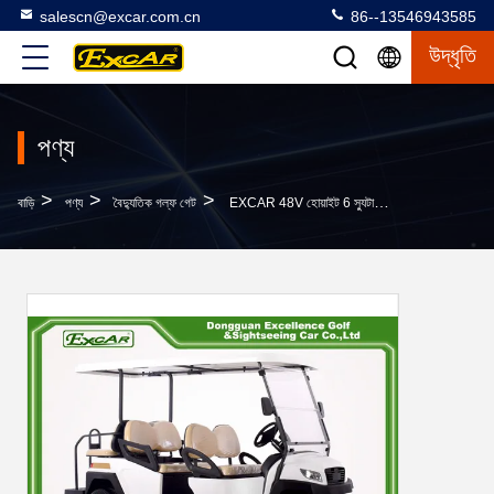
salescn@excar.com.cn
86--13546943585
উদ্ধৃতি
পণ্য
>
>
>
বাড়ি
পণ্য
বৈদ্যুতিক গল্ফ গেট
EXCAR 48V হোয়াইট 6 স্যুটার বৈদ্যুতিক গল্ফ কার্ট মিনি ক্লাব গাড়ী গলফ কার্ট বৈদ্যুতিক গলফ বাগি গাড়ী