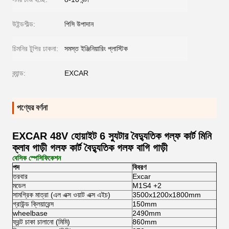
উইন্ডশীল্ড:
পিসি উপাদান
চিমনির টুপির ঢাকনা:
সমস্ত ইঞ্জিনিয়ারিং প্লাস্টিক
ব্র্যান্ড:
EXCAR
পণ্যের বর্ণনা
EXCAR 48V হোয়াইট 6 স্যুটার বৈদ্যুতিক গল্ফ কার্ট মিনি
ক্লাব গাড়ী গলফ কার্ট বৈদ্যুতিক গলফ বাগি গাড়ী
বেসিক স্পেসিফিকেশন
পদ
বিবরণ
তরবার
Excar
মডেল
M1S4 +2
সামগ্রিক মাত্রা (এল এক্স ওয়াট এক্স এইচ)
3500x1200x1800mm
গ্রাউন্ড ক্লিয়ারেন্স
150mm
wheelbase
2490mm
ফ্রন্ট চাকা চালানো (মিমি)
860mm