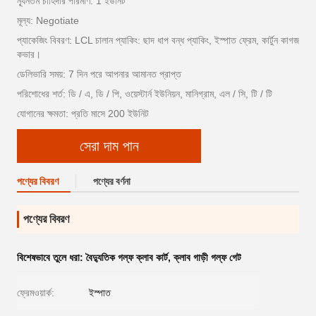
ন্যূনতম চাহিদার পরিমাণ: 1 ইউনিট
মূল্য: Negotiate
প্যাকেজিং বিবরণ: LCL চালান প্যাকিং: ছাদ ধাপ বন্ধ প্যাকিং, ইস্পাত ফ্রেম, কার্টুন কাগজ
কভার।
ডেলিভারি সময়: 7 দিন পরে আপনার আমানত প্রাপ্ত
পরিশোধের শর্ত: ডি / এ, ডি / পি, ওয়েস্টার্ন ইউনিয়ন, মানিগ্রাম, এল / সি, টি / টি
যোগানের ক্ষমতা: প্রতি মাসে 200 ইউনিট
সেরা দাম পান
পণ্যের বিবরণ
পণ্যের বর্ণনা
পণ্যের বিবরণ
বিশেষভাবে তুলে ধরা:
বৈদ্যুতিক গল্ফ ক্লাব কার্ট
,
ক্লাব গাড়ী গল্ফ গেট
ফ্রেমওয়ার্ক:
ইস্পাত