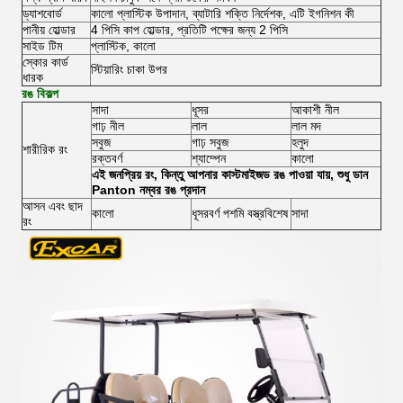
ড্যাশবোর্ড
কালো প্লাস্টিক উপাদান, ব্যাটারি শক্তি নির্দেশক, এটি ইগনিশন কী
পানীয় হোল্ডার
4 পিসি কাপ হোল্ডার, প্রতিটি পক্ষের জন্য 2 পিসি
সাইড টিম
প্লাস্টিক, কালো
স্কোর কার্ড
স্টিয়ারিং চাকা উপর
ধারক
রঙ বিকল্প
সাদা
ধূসর
আকাশী নীল
গাঢ় নীল
লাল
লাল মদ
সবুজ
গাঢ় সবুজ
হলুদ
শারীরিক রং
রক্তবর্ণ
শ্যাম্পেন
কালো
এই জনপ্রিয় রং, কিন্তু আপনার কাস্টমাইজড রঙ পাওয়া যায়, শুধু ডান
Panton নম্বর রঙ প্রদান
আসন এবং ছাদ
কালো
ধূসরবর্ণ পশমি বস্ত্রবিশেষ
সাদা
রং