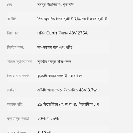
দেহ:
সমস্ত ইঞ্জিনিয়ারিং প্লাস্টিক
ব্যাটারি:
লিড-অ্যাসিড ভিজা ব্যাটারী ইউএসএ টাওয়ার ব্যাটারী
নিয়ামক:
মার্কিন Curtis নিয়ামক 48V 275A
সিস্টেম বহন:
স্ব-সমন্বয় র্যাক এবং পটির
সামনে স্থগিতাদেশ:
স্বাধীন বসন্ত সাসপেনশন
রিয়ার সাসপেনশন:
কুণ্ডলী বসন্ত জলবাহী শক শোষক
মোটর:
এডিসি আলাদাভাবে উত্তেজিত 48V 3.7w
সর্বোচ্চ গতি:
25 কিলোমিটার / ঘণ্টা বা 45 কিলোমিটার / ঘ
ক্লাইম্বিং ক্ষমতা:
২0% বা ২5%
সময় চার্জ হচ্ছে:
8-10 ঘন্টা