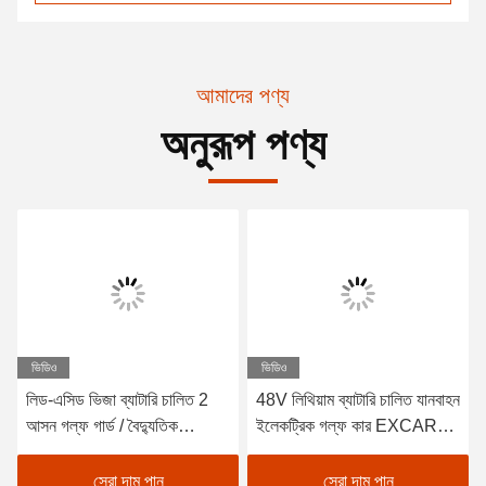
আমাদের পণ্য
অনুরূপ পণ্য
ভিডিও
ভিডিও
লিড-এসিড ভিজা ব্যাটারি চালিত 2
48V লিথিয়াম ব্যাটারি চালিত যানবাহন
আসন গল্ফ গার্ড / বৈদ্যুতিক
ইলেকট্রিক গল্ফ কার EXCAR
Buggy গাড়ী গল্ফ
A1S6+2 সাদা
সেরা দাম পান
সেরা দাম পান