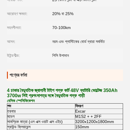
আরোহণ ক্ষমতা:
20% বা 25%
সহনশীলতা:
70-100km
আসন:
নরম এবং প্লাস্টিকের বোর্ড দ্বারা সমর্থিত
উইন্ডশীল্ড:
পিসি উপাদান
পণ্যের বর্ণনা
4 চাকার বৈদ্যুতিক জ্বালানী টাইপ গল্ফ কার্ট 48V ব্যাটারি ভোল্টেজ 350Ah
3700w সিই প্রশংসাপত্র সঙ্গে বৈদ্যুতিক গল্ফ গাড়ী
বেসিক স্পেসিফিকেশন
পদ
বিবরণ
তরবার
Excar
মডেল
M1S2 + + 2FF
সামগ্রিক মাত্রা (এল এক্স ওয়াট এক্স এইচ)
3200x1200x1800mm
গ্রাউন্ড ক্লিয়ারেন্স
150mm