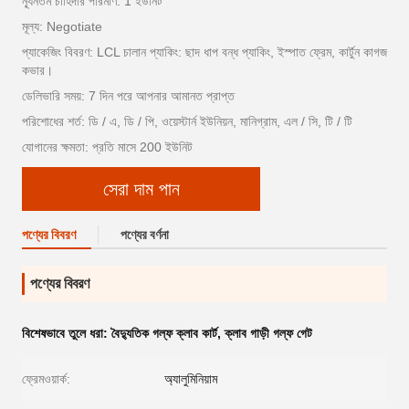
ন্যূনতম চাহিদার পরিমাণ: 1 ইউনিট
মূল্য: Negotiate
প্যাকেজিং বিবরণ: LCL চালান প্যাকিং: ছাদ ধাপ বন্ধ প্যাকিং, ইস্পাত ফ্রেম, কার্টুন কাগজ
কভার।
ডেলিভারি সময়: 7 দিন পরে আপনার আমানত প্রাপ্ত
পরিশোধের শর্ত: ডি / এ, ডি / পি, ওয়েস্টার্ন ইউনিয়ন, মানিগ্রাম, এল / সি, টি / টি
যোগানের ক্ষমতা: প্রতি মাসে 200 ইউনিট
সেরা দাম পান
পণ্যের বিবরণ
পণ্যের বর্ণনা
পণ্যের বিবরণ
বিশেষভাবে তুলে ধরা:
বৈদ্যুতিক গল্ফ ক্লাব কার্ট
,
ক্লাব গাড়ী গল্ফ গেট
ফ্রেমওয়ার্ক:
অ্যালুমিনিয়াম