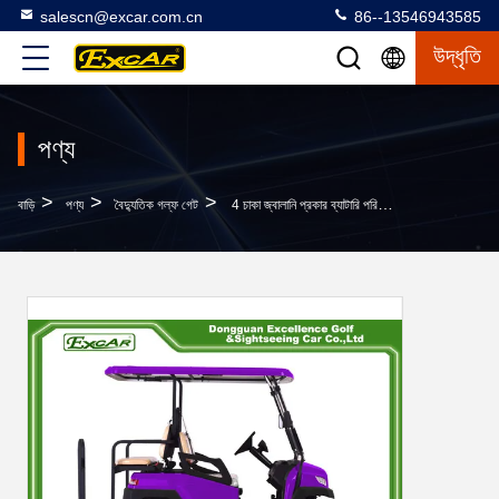
salescn@excar.com.cn
86--13546943585
উদ্ধৃতি
পণ্য
>
>
>
বাড়ি
পণ্য
বৈদ্যুতিক গল্ফ গেট
4 চাকা জ্বালানি প্রকার ব্যাটারি পরিচালিত গল্ফ কার্ট 350Ah 3700w সিই প্রশংসাপত্র