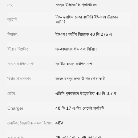
দেহ:
সমস্ত ইঞ্জিনিয়ারিং প্লাস্টিকের
লিড-অ্যাসিড ভেজা ব্যাটারি ইউএসএ ট্রোজান
ব্যাটারি:
ব্যাটারি
নিয়ামক:
ইউএসএ কার্টিস নিয়ন্ত্রক 48 ভি 275 এ
স্টিয়ার সিস্টেম:
স্ব-সামঞ্জস্য র্যাক এবং পিনিয়ন
সামনে স্থগিতাদেশ:
স্বাধীন বসন্ত স্থগিতাদেশ
রিয়ার সাসপেনশন:
কয়েল বসন্ত জলবাহী শক শোষণকারী
মোটর:
এডিসি পৃথকভাবে উত্তেজিত 48 ভি 3.7 ড
Charger:
48 ভি 17 এএইচ বোর্ডের চার্জারটি
ভোল্টেজ, বৈদ্যুতিক একক বিশেষ:
48V
সর্বোচ্চ গতি:
25 কেমি / ঘন্টা বা 45 কিমি / ঘন্টা