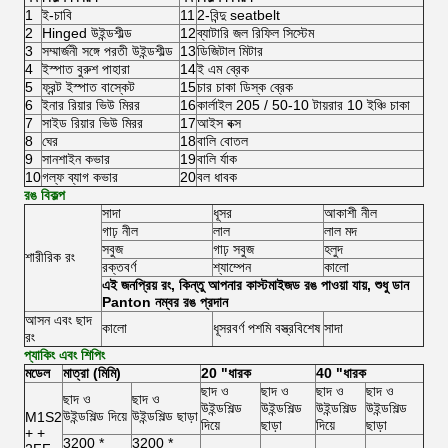
1
ই-চাবি
11
2-বিন্দু seatbelt
2
Hinged উইন্ডশীল্ড
12
ব্যাটারি জল রিফিল সিস্টেম
3
সম্মার্জনী সঙ্গে পরতী উইন্ডশীল্ড
13
ডিজিটাল মিটার
4
ইস্পাত বুরুশ পাহারা
14
ই এম ব্রেক
5
ফ্রন্ট ইস্পাত বাস্কেট
15
চার চাকা ডিস্ক ব্রেক
6
ইনার রিয়ার ভিউ মিরর
16
কার্লাইল 205 / 50-10 টায়রার 10 ইঞ্চি চাকা
7
সাইড রিয়ার ভিউ মিরর
17
আইস বক্স
8
ঘের
18
বালি বোতল
9
সানশাইন কভার
19
বালি র্যাক
10
গল্ফ ব্যাগ কভার
20
বল ধাবক
রঙ বিকল্প
সাদা
ধূসর
আকাশী নীল
গাঢ় নীল
লাল
লাল মদ
সবুজ
গাঢ় সবুজ
হলুদ
শারীরিক রং
রক্তবর্ণ
শ্যাম্পেন
কালো
এই জনপ্রিয় রং, কিন্তু আপনার কাস্টমাইজড রঙ পাওয়া যায়, শুধু ডান
Panton নম্বর রঙ প্রদান
আসন এবং ছাদ
কালো
ধূসরবর্ণ পশমি বস্ত্রবিশেষ
সাদা
রং
প্যাকিং এবং শিপিং
মডেল
মাত্রা (মিমি)
20 "ধারক
40 "ধারক
ছাদ ও
ছাদ ও
ছাদ ও
ছাদ ও
ছাদ ও
ছাদ ও
উইন্ডশিল্ড
উইন্ডশিল্ড
উইন্ডশিল্ড
উইন্ডশিল্ড
উইন্ডশিল্ড দিয়ে
উইন্ডশিল্ড ছাড়া
M1S2
দিয়ে
ছাড়া
দিয়ে
ছাড়া
+ +
3200 *
3200 *