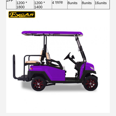
2FF
4 ইউনিট
1200 *
1200 *
8units
8units
16units
1800
1400