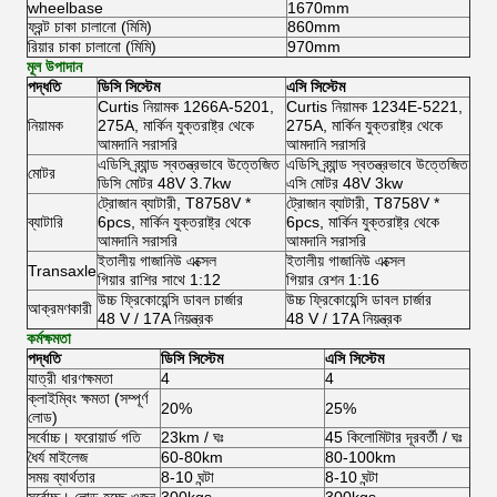
wheelbase
1670mm
ফ্রন্ট চাকা চালানো (মিমি)
860mm
রিয়ার চাকা চালানো (মিমি)
970mm
মূল উপাদান
পদ্ধতি
ডিসি সিস্টেম
এসি সিস্টেম
Curtis নিয়ামক 1266A-5201,
Curtis নিয়ামক 1234E-5221,
নিয়ামক
275A, মার্কিন যুক্তরাষ্ট্র থেকে
275A, মার্কিন যুক্তরাষ্ট্র থেকে
আমদানি সরাসরি
আমদানি সরাসরি
এডিসি ব্র্যান্ড স্বতন্ত্রভাবে উত্তেজিত
এডিসি ব্র্যান্ড স্বতন্ত্রভাবে উত্তেজিত
মোটর
ডিসি মোটর 48V 3.7kw
এসি মোটর 48V 3kw
ট্রোজান ব্যাটারী, T8758V *
ট্রোজান ব্যাটারী, T8758V *
ব্যাটারি
6pcs, মার্কিন যুক্তরাষ্ট্র থেকে
6pcs, মার্কিন যুক্তরাষ্ট্র থেকে
আমদানি সরাসরি
আমদানি সরাসরি
ইতালীয় গাজানিউ এক্সেল
ইতালীয় গাজানিউ এক্সেল
Transaxle
গিয়ার রাশির সাথে 1:12
গিয়ার রেশন 1:16
উচ্চ ফ্রিকোয়েন্সি ডাবল চার্জার
উচ্চ ফ্রিকোয়েন্সি ডাবল চার্জার
আক্রমণকারী
48 V / 17A নিয়ন্ত্রক
48 V / 17A নিয়ন্ত্রক
কর্মক্ষমতা
পদ্ধতি
ডিসি সিস্টেম
এসি সিস্টেম
যাত্রী ধারণক্ষমতা
4
4
ক্লাইম্বিং ক্ষমতা (সম্পূর্ণ
20%
25%
লোড)
সর্বোচ্চ।
ফরোয়ার্ড গতি
23km / ঘঃ
45 কিলোমিটার দূরবর্তী / ঘঃ
ধৈর্য মাইলেজ
60-80km
80-100km
সময় ব্যার্থতার
8-10 ঘন্টা
8-10 ঘন্টা