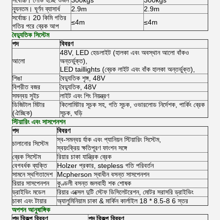
সর্বোচ্চ।
লোড হচ্ছে ওজন
300kgs
300kgs
ন্যূনতম।
ঘূর্ণন ব্যাসার্ধ
2.9m
2.9m
সর্বোচ্চ।
20 কিমি গতির
≤4m
≤4m
গতির পরে ব্রেক আপ
বৈদ্যুতিক সিস্টেম
পদ
বিবরণ
48V, LED হেডলাইট (হালকা এবং অবস্থান আলো বাঁকও
আলো
অন্তর্ভুক্ত),
LED taillights (ব্রেক লাইট এবং বাঁক হালকা অন্তর্ভুক্ত),
শিঙা
বৈদ্যুতিক শৃঙ্গ, 48V
বিপরীত বজর
বৈদ্যুতিক, 48V
সমন্বয় সুইচ
লাইট এবং শিং নিয়ন্ত্রণ
ডিজিটাল মিটার
কিলোমিটার সূচক সহ, গতি সূচক, ওভারলোড নির্দেশক, পার্কিং ব্রেক
(ঐচ্ছিক)
সূচক, ঘড়ি
স্টিয়ারিং এবং সাসপেনশন
পদ
বিবরণ
স্ব-সমন্বয় র্যাক এবং প্যানিয়ন স্টিয়ারিং সিস্টেম,
চালানোর সিস্টেম
স্বয়ংক্রিয় ক্ষতিপূরণ ফাংশন সঙ্গে
ব্রেক সিস্টেম
রিয়ার চাকা যান্ত্রিক ব্রেক
বেগবর্ধক ব্যক্তি
Holzer প্রকার, stepless গতি পরিবর্তন
সামনে স্থগিতাদেশ
Mcpherson স্বাধীন বসন্ত সাসপেনশন
রিয়ার সাসপেনশন
কুণ্ডলী বসন্ত জলবাহী শক শোষক
ড্রাইভিং মডেল
রিয়ার এক্সেল দুটি স্টেফ ডিসিলেটরেশন, মোটর সরাসরি ড্রাইভিং
চাকা এবং টায়ার
অ্যালুমিনিয়াম চাকা & মার্কিন কার্লাইল 18 * 8.5-8 6 স্তর
অপশন আনুষাঙ্গিক
পদ
বিকল্প বিবরণ
পদ
বিকল্প বিবরণ