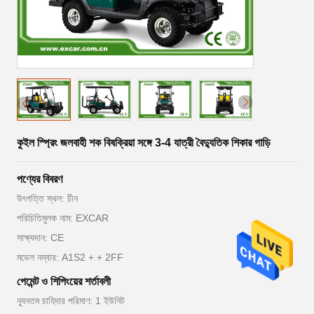
কুইল স্প্রিং জলবাহী শক বিষক্রিয়া সঙ্গে 3-4 যাত্রী বৈদ্যুতিক শিকার গাড়ি
পণ্যের বিবরণ
উৎপত্তি স্থল: চীন
পরিচিতিমুলক নাম: EXCAR
সাক্ষ্যদান: CE
মডেল নম্বার: A1S2 + + 2FF
পেমেন্ট ও শিপিংয়ের শর্তাবলী
ন্যূনতম চাহিদার পরিমাণ: 1 ইউনিট