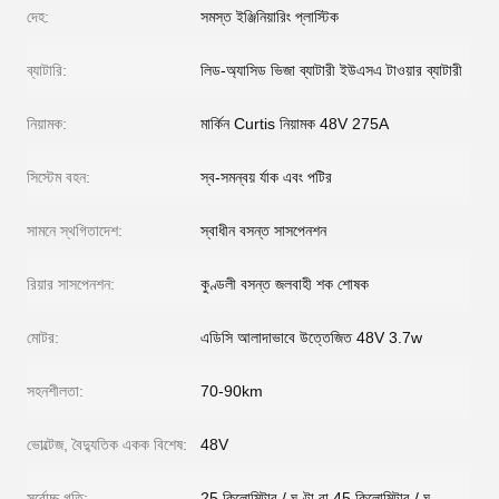
দেহ:
সমস্ত ইঞ্জিনিয়ারিং প্লাস্টিক
ব্যাটারি:
লিড-অ্যাসিড ভিজা ব্যাটারী ইউএসএ টাওয়ার ব্যাটারী
নিয়ামক:
মার্কিন Curtis নিয়ামক 48V 275A
সিস্টেম বহন:
স্ব-সমন্বয় র্যাক এবং পটির
সামনে স্থগিতাদেশ:
স্বাধীন বসন্ত সাসপেনশন
রিয়ার সাসপেনশন:
কুণ্ডলী বসন্ত জলবাহী শক শোষক
মোটর:
এডিসি আলাদাভাবে উত্তেজিত 48V 3.7w
সহনশীলতা:
70-90km
ভোল্টেজ, বৈদ্যুতিক একক বিশেষ:
48V
সর্বোচ্চ গতি:
25 কিলোমিটার / ঘণ্টা বা 45 কিলোমিটার / ঘ