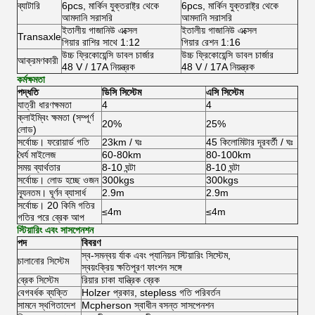
ব্যাটারি
6pcs, মার্কিন যুক্তরাষ্ট্র থেকে
6pcs, মার্কিন যুক্তরাষ্ট্র থেকে
আমদানি সরাসরি
আমদানি সরাসরি
ইতালীয় গাজানিউ এক্সেল
ইতালীয় গাজানিউ এক্সেল
Transaxle
গিয়ার রাশির সাথে 1:12
গিয়ার রেশন 1:16
উচ্চ ফ্রিকোয়েন্সি ডাবল চার্জার
উচ্চ ফ্রিকোয়েন্সি ডাবল চার্জার
আক্রমণকারী
48 V / 17A নিয়ন্ত্রক
48 V / 17A নিয়ন্ত্রক
কর্মক্ষমতা
পদ্ধতি
ডিসি সিস্টেম
এসি সিস্টেম
যাত্রী ধারণক্ষমতা
4
4
ক্লাইম্বিং ক্ষমতা (সম্পূর্ণ
20%
25%
লোড)
সর্বোচ্চ।
ফরোয়ার্ড গতি
23km / ঘঃ
45 কিলোমিটার দূরবর্তী / ঘঃ
ধৈর্য মাইলেজ
60-80km
80-100km
সময় ব্যার্থতার
8-10 ঘন্টা
8-10 ঘন্টা
সর্বোচ্চ।
লোড হচ্ছে ওজন
300kgs
300kgs
ন্যূনতম।
ঘূর্ণন ব্যাসার্ধ
2.9m
2.9m
সর্বোচ্চ।
20 কিমি গতির
≤4m
≤4m
গতির পরে ব্রেক আপ
স্টিয়ারিং এবং সাসপেনশন
পদ
বিবরণ
স্ব-সমন্বয় র্যাক এবং প্যানিয়ন স্টিয়ারিং সিস্টেম,
চালানোর সিস্টেম
স্বয়ংক্রিয় ক্ষতিপূরণ ফাংশন সঙ্গে
ব্রেক সিস্টেম
রিয়ার চাকা যান্ত্রিক ব্রেক
বেগবর্ধক ব্যক্তি
Holzer প্রকার, stepless গতি পরিবর্তন
সামনে স্থগিতাদেশ
Mcpherson স্বাধীন বসন্ত সাসপেনশন