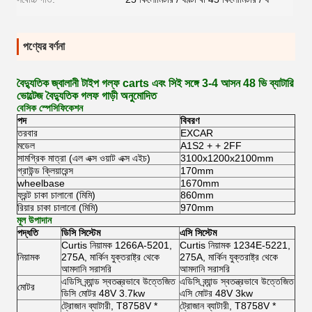
পণ্যের বর্ণনা
বৈদ্যুতিক জ্বালানী টাইপ গল্ফ carts এবং সিই সঙ্গে 3-4 আসন 48 ভি ব্যাটারি
ভোল্টেজ বৈদ্যুতিক গলফ গাড়ী অনুমোদিত
বেসিক স্পেসিফিকেশন
পদ
বিবরণ
তরবার
EXCAR
মডেল
A1S2 + + 2FF
সামগ্রিক মাত্রা (এল এক্স ওয়াট এক্স এইচ)
3100x1200x2100mm
গ্রাউন্ড ক্লিয়ারেন্স
170mm
wheelbase
1670mm
ফ্রন্ট চাকা চালানো (মিমি)
860mm
রিয়ার চাকা চালানো (মিমি)
970mm
মূল উপাদান
পদ্ধতি
ডিসি সিস্টেম
এসি সিস্টেম
Curtis নিয়ামক 1266A-5201,
Curtis নিয়ামক 1234E-5221,
নিয়ামক
275A, মার্কিন যুক্তরাষ্ট্র থেকে
275A, মার্কিন যুক্তরাষ্ট্র থেকে
আমদানি সরাসরি
আমদানি সরাসরি
এডিসি ব্র্যান্ড স্বতন্ত্রভাবে উত্তেজিত
এডিসি ব্র্যান্ড স্বতন্ত্রভাবে উত্তেজিত
মোটর
ডিসি মোটর 48V 3.7kw
এসি মোটর 48V 3kw
ট্রোজান ব্যাটারী, T8758V *
ট্রোজান ব্যাটারী, T8758V *