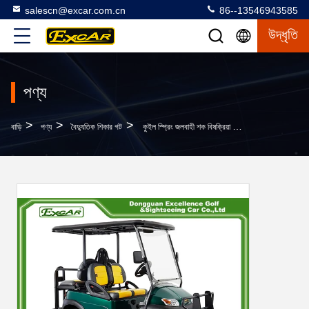
salescn@excar.com.cn
86--13546943585
উদ্ধৃতি
পণ্য
>
>
>
বাড়ি
পণ্য
বৈদ্যুতিক শিকার গট
কুইল স্প্রিং জলবাহী শক বিষক্রিয়া সঙ্গে 3-4 যাত্রী বৈদ্যুতিক শিকার গাড়ি