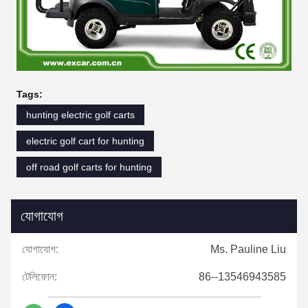
Tags:
hunting electric golf carts
electric golf cart for hunting
off road golf carts for hunting
যোগাযোগ
যোগাযোগ:
Ms. Pauline Liu
টেলিফোন:
86--13546943585