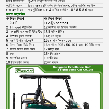
রিয়ার সাসপেনশন
কুণ্ডলী বসন্ত জলবাহী শক শোষক
ড্রাইভিং মডেল
রিয়ার এক্সেল দুটি স্টেফ ডিসিলেটরেশন, মোটর সরাসরি ড্রাইভিং
চাকা এবং টায়ার
অ্যালুমিনিয়াম চাকা & মার্কিন কার্লাইল 18 * 8.5-8 6 স্তর
অপশন আনুষাঙ্গিক
পদ
বিকল্প বিবরণ
পদ
বিকল্প বিবরণ
1
ই-চাবি
11
2-বিন্দু seatbelt
2
Hinged উইন্ডশীল্ড
12
ব্যাটারি জল রিফিল সিস্টেম
3
সম্মার্জনী সঙ্গে পরতী উইন্ডশীল্ড
13
ডিজিটাল মিটার
4
ইস্পাত বুরুশ পাহারা
14
ই এম ব্রেক
5
ফ্রন্ট ইস্পাত বাস্কেট
15
চার চাকা ডিস্ক ব্রেক
6
ইনার রিয়ার ভিউ মিরর
16
কার্লাইল 205 / 50-10 টায়রার 10 ইঞ্চি চাকা
7
সাইড রিয়ার ভিউ মিরর
17
আইস বক্স
8
ঘের
18
বালি বোতল
9
সানশাইন কভার
19
বালি র্যাক
10
গল্ফ ব্যাগ কভার
20
বল ধাবক