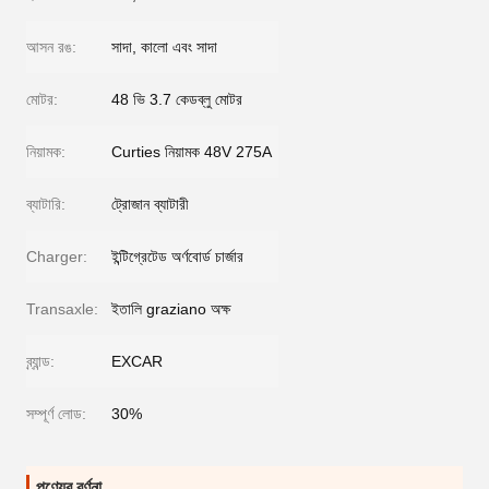
আসন রঙ:
সাদা, কালো এবং সাদা
মোটর:
48 ভি 3.7 কেডব্লু মোটর
নিয়ামক:
Curties নিয়ামক 48V 275A
ব্যাটারি:
ট্রোজান ব্যাটারী
Charger:
ইন্টিগ্রেটেড অর্ণবোর্ড চার্জার
Transaxle:
ইতালি graziano অক্ষ
ব্র্যান্ড:
EXCAR
সম্পূর্ণ লোড:
30%
পণ্যের বর্ণনা