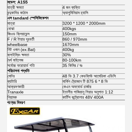
মডেল: A1S5
যাত্রী ক্ষমতা
4 জন ব্যক্তি
বন্দুকাদির কাঠাম
অ্যালুমিনিয়াম চ্যাসি
এস
tandard স্পেসিফিকেশন
মাত্রা
3200 * 1200 * 2000mm
বোঝা
400kgs
জিওড ক্লিয়ারেন্স
150mm
F / R টায়ার দূরবর্তী
860 / 970mm
wheelbase
1670mm
নিট ওজন (ex.Bat)
400kg
ক্লাইম্বিং ক্ষমতা
30%
ধৈর্য মাইলেজ
80-100km
সর্বোচ্চ ফরোয়ার্ড গতি
35 কিমির / ঘঃ
পরিচালনা পদ্ধতি
মোটর
48 ভি 3.7 কেডব্লিউ আমেরিকা এডিসি
ব্যাটারি
মার্কিন ট্রোজান টি 875 6 * 8 ভি
আক্রমণকারী
কেএন অফবোর্ড চার্জার
Tranaxle
ইতালীয় গাজিয়ানু গিয়ার অনুপাত 1:12
নিয়ামক
কার্টিস কন্ট্রোলার 48V 400A
পণ্যের বিবরণ