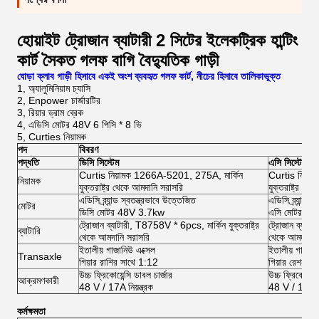
হোয়াইট ট্রোজান ব্যাটারী 2 সিটের ইলেকট্রিক হান্টিং
কার্ট সৈকত গলফ বাগি বৈদ্যুতিক গাড়ী
ঘোড়া ক্লাব গাড়ী হিসাবে একই অংশ ব্যবহৃত গলফ কার্ট, নীচের হিসাবে তালিকাভুক্ত
1, অ্যালুমিনিয়াম চ্যাসি
2, Enpower চার্জারটির
3, রিয়ার ড্রাম ব্রেক
4, এডিসি মোটর 48V 6 পিসি * 8 ভি
5, Curties নিয়ামক
পদ
বিবরণ
পদ্ধতি
ডিসি সিস্টেম
এসি সিস্টেম
Curtis নিয়ামক 1266A-5201, 275A, মার্কিন
Curtis নিয়া
নিয়ামক
যুক্তরাষ্ট্র থেকে আমদানি সরাসরি
যুক্তরাষ্ট্র থে
এডিসি ব্র্যান্ড স্বতন্ত্রভাবে উত্তেজিত
এডিসি ব্র্যান্ড 
মোটর
ডিসি মোটর 48V 3.7kw
এসি মোটর 4
ট্রোজান ব্যাটারী, T8758V * 6pcs, মার্কিন যুক্তরাষ্ট্র
ট্রোজান ব্যাটা
ব্যাটারি
থেকে আমদানি সরাসরি
থেকে আমদানি 
ইতালীয় গাজানিউ এক্সেল
ইতালীয় গাজানি
Transaxle
গিয়ার রাশির সাথে 1:12
গিয়ার রেশন 1
উচ্চ ফ্রিকোয়েন্সি ডাবল চার্জার
উচ্চ ফ্রিকোয়েন্
আক্রমণকারী
48 V / 17A নিয়ন্ত্রক
48 V / 17A নিয
কর্মক্ষমতা