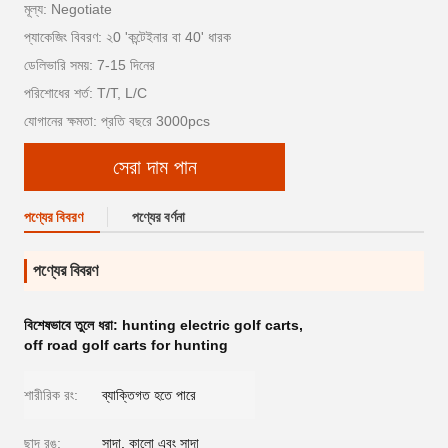
মূল্য: Negotiate
প্যাকেজিং বিবরণ: ২0 'কন্টেইনার বা 40' ধারক
ডেলিভারি সময়: 7-15 দিনের
পরিশোধের শর্ত: T/T, L/C
যোগানের ক্ষমতা: প্রতি বছরে 3000pcs
সেরা দাম পান
পণ্যের বিবরণ
পণ্যের বর্ণনা
পণ্যের বিবরণ
বিশেষভাবে তুলে ধরা:
hunting electric golf carts
,
off road golf carts for hunting
শারীরিক রং:
ব্যাক্তিগত হতে পারে
ছাদ রঙ:
সাদা, কালো এবং সাদা