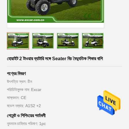
হোয়াইট 2 টাওয়ার ব্যাটারি সঙ্গে Seater বিচ বৈদ্যুতিক শিকার বাগি
পণ্যের বিবরণ
উৎপত্তি স্থল: চীন
পরিচিতিমুলক নাম: Excar
সাক্ষ্যদান: CE
মডেল নম্বার: A1S2 +2
পেমেন্ট ও শিপিংয়ের শর্তাবলী
ন্যূনতম চাহিদার পরিমাণ: 1pc