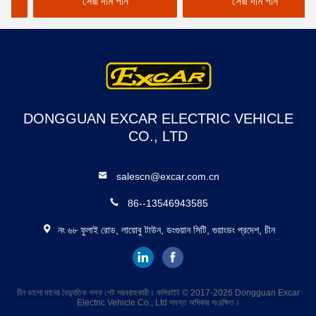
সেরা দাম পান
সেরা দাম পান
DONGGUAN EXCAR ELECTRIC VEHICLE
CO., LTD
salescn@excar.com.cn
86--13546943585
নং ৬৮ ফুলাই রোড, লায়োবু টাউন, ডংগুয়ান সিটি, গুয়াংডং প্রদেশ, চীন
চীন ভালো মানের বৈদ্যুতিক গল্ফ গেট সরবরাহকারী। কপিরাইট © 2017-2026 Dongguan Excar
Electric Vehicle Co., Ltd সমস্ত অধিকার সংরক্ষিত।