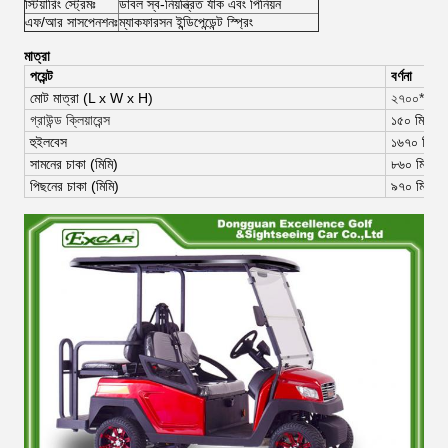
স্টিয়ারিং স্ট্রেমঃ
ডাবল স্ব-নিয়ন্ত্রিত র্যাক এবং পিনিয়ন
এফ/আর সাসপেনশনঃ
ম্যাকফারসন ইন্ডিপেন্ডেন্ট স্প্রিং
মাত্রা
পয়েন্ট
বর্ণনা
মোট মাত্রা (
L x W x H)
২৭০০*১২০
গ্রাউন্ড ক্লিয়ারেন্স
১৫০ মিমি
হুইলবেস
১৬৭০ মিমি
সামনের চাকা (মিমি)
৮৬০ মিমি
পিছনের চাকা (মিমি)
৯৭০ মিমি