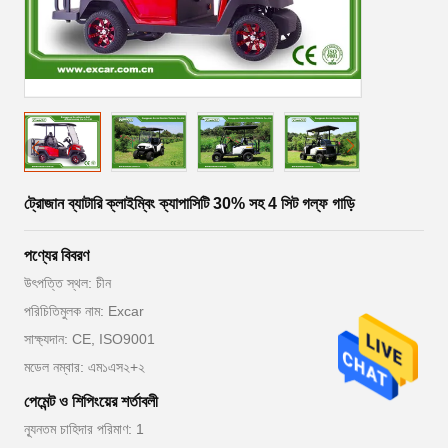
ট্রোজান ব্যাটারি ক্লাইম্বিং ক্যাপাসিটি 30% সহ 4 সিট গল্ফ গাড়ি
পণ্যের বিবরণ
উৎপত্তি স্থল: চীন
পরিচিতিমুলক নাম: Excar
সাক্ষ্যদান: CE, ISO9001
মডেল নম্বার: এম১এস২+২
পেমেন্ট ও শিপিংয়ের শর্তাবলী
ন্যূনতম চাহিদার পরিমাণ: 1