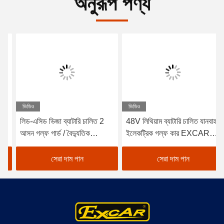
অনুরূপ পণ্য
ভিডিও
ভিডিও
লিড-এসিড ভিজা ব্যাটারি চালিত 2
48V লিথিয়াম ব্যাটারি চালিত যানবাহন
আসন গল্ফ গার্ড / বৈদ্যুতিক
ইলেকট্রিক গল্ফ কার EXCAR
Buggy গাড়ী গল্ফ
A1S6+2 সাদা
সেরা দাম পান
সেরা দাম পান