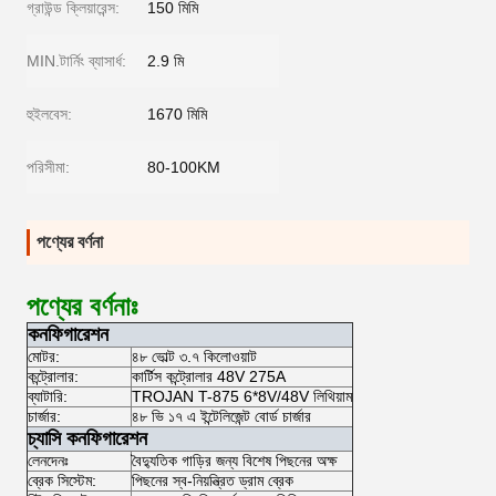
গ্রাউন্ড ক্লিয়ারেন্স:
150 মিমি
MIN.টার্নিং ব্যাসার্ধ:
2.9 মি
হুইলবেস:
1670 মিমি
পরিসীমা:
80-100KM
পণ্যের বর্ণনা
পণ্যের বর্ণনাঃ
কনফিগারেশন
মোটর:
৪৮ ভোল্ট ৩.৭ কিলোওয়াট
কন্ট্রোলার:
কার্টিস কন্ট্রোলার 48V 275A
ব্যাটারি:
TROJAN T-875 6*8V/48V লিথিয়াম
চার্জার:
৪৮ ভি ১৭ এ ইন্টেলিজেন্ট বোর্ড চার্জার
চ্যাসি কনফিগারেশন
লেনদেনঃ
বৈদ্যুতিক গাড়ির জন্য বিশেষ পিছনের অক্ষ
ব্রেক সিস্টেম:
পিছনের স্ব-নিয়ন্ত্রিত ড্রাম ব্রেক