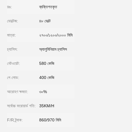
রঙ:
ব্যক্তিগতকৃত
ভোল্টেজ:
৪৮ ভোল্ট
মাত্রা:
২৭০০/১২০০/২০০০ মিমি
চ্যাসিস:
অ্যালুমিনিয়াম চ্যাসিস
নেটওয়েট:
580 কেজি
পে লোড:
400 কেজি
আরোহণ ক্ষমতা:
৩০%
সর্বোচ্চ ফরোয়ার্ড গতি:
35KM/H
F/R ট্র্যাক:
860/970 মিমি