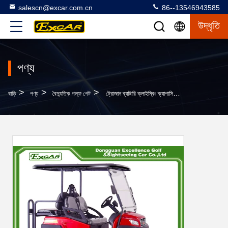
salescn@excar.com.cn
86--13546943585
উদ্ধৃতি
পণ্য
>
>
>
বাড়ি
পণ্য
বৈদ্যুতিক গল্ফ গেট
ট্রোজান ব্যাটারি ক্লাইম্বিং ক্যাপাসিটি 30% সহ 4 সিট গল্ফ গাড়ি