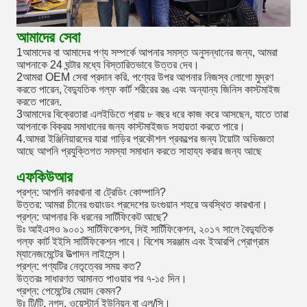
আমাদের সেবা
1আমাদের বা আমাদের পণ্য সম্পর্কে আপনার সমস্ত অনুসন্ধানের জন্য, আমরা
আপনাকে 24 ঘন্টার মধ্যে বিস্তারিতভাবে উত্তর দেব।
2আমরা OEM সেবা প্রদান করি. পণ্যের উপর আপনার নিজস্ব লোগো মুদ্রণ
করতে পারেন, বৈদ্যুতিক গল্ফ কার্ট শরীরের রঙ এবং অন্যান্য জিনিস কাস্টমাইজ
করতে পারেন.
3আমাদের বিক্রেতারা এলইডিতে প্রায় ৮ বছর ধরে কাজ করে আসছেন, যাতে তারা
আপনাকে বিক্রয় সমাধানের জন্য কাস্টমাইজড সহায়তা করতে পারে।
4.আমরা ইঞ্জিনিয়ারদের যারা গাড়ির প্রকৌশল প্রকল্পের জন্য টয়োটা অভিজ্ঞতা
আছে আপনি প্রযুক্তিগত সমস্যা সমাধান করতে সাহায্য করার জন্য আছে
এফকিউআর
প্রশ্ন: আপনি কারখানা বা ট্রেডিং কোম্পানি?
উত্তর: আমরা চীনের গুয়াংডং প্রদেশের ডংগুয়ান শহরে অবস্থিত কারখানা।
প্রশ্ন: আপনার কি ধরনের সার্টিফিকেট আছে?
উঃ আইএসও ৯০০১ সার্টিফিকেশন, সিই সার্টিফিকেশন, ২০১৭ সালে বৈদ্যুতিক
গল্ফ কার্ট ইইসি সার্টিফিকেশন পাবে। বিশেষ সরঞ্জাম এবং ইআরপি প্রোগ্রাম
ম্যানেজমেন্টের উত্পাদন লাইসেন্স।
প্রশ্ন: পণ্যটির নেতৃত্বের সময় কত?
উত্তরঃ সাধারণত আমানত পাওয়ার পর ৭-১৫ দিন।
প্রশ্ন: পেমেন্টের মেয়াদ কেমন?
উঃ টি/টি, নগদ, ওয়েস্টার্ন ইউনিয়ন বা এল/সি।