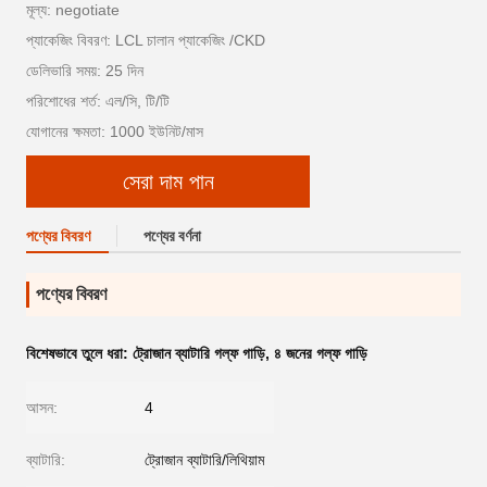
মূল্য: negotiate
প্যাকেজিং বিবরণ: LCL চালান প্যাকেজিং /CKD
ডেলিভারি সময়: 25 দিন
পরিশোধের শর্ত: এল/সি, টি/টি
যোগানের ক্ষমতা: 1000 ইউনিট/মাস
সেরা দাম পান
পণ্যের বিবরণ
পণ্যের বর্ণনা
পণ্যের বিবরণ
বিশেষভাবে তুলে ধরা:
ট্রোজান ব্যাটারি গল্ফ গাড়ি
,
৪ জনের গল্ফ গাড়ি
আসন:
4
ব্যাটারি:
ট্রোজান ব্যাটারি/লিথিয়াম