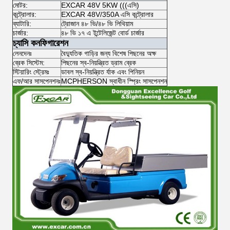
মোটর:
EXCAR 48V 5KW (((এসি)
কন্ট্রোলার:
EXCAR 48V/350A এসি কন্ট্রোলার
ব্যাটারি:
ট্রোজান ৪৮ ভি/৪৮ ভি লিথিয়াম
চার্জার:
৪৮ ভি ১৭ এ ইন্টেলিজেন্ট বোর্ড চার্জার
চ্যাসি কনফিগারেশন
লেনদেনঃ
বৈদ্যুতিক গাড়ির জন্য বিশেষ পিছনের অক্ষ
ব্রেক সিস্টেম:
পিছনের স্ব-নিয়ন্ত্রিত ড্রাম ব্রেক
স্টিয়ারিং স্ট্রেমঃ
ডাবল স্ব-নিয়ন্ত্রিত র্যাক এবং পিনিয়ন
এফ/আর সাসপেনশনঃ
MCPHERSON স্বাধীন স্প্রিং সাসপেনশন