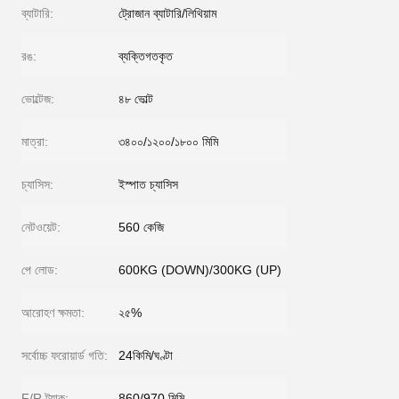
ব্যাটারি:
ট্রোজান ব্যাটারি/লিথিয়াম
রঙ:
ব্যক্তিগতকৃত
ভোল্টেজ:
৪৮ ভোল্ট
মাত্রা:
৩৪০০/১২০০/১৮০০ মিমি
চ্যাসিস:
ইস্পাত চ্যাসিস
নেটওয়েট:
560 কেজি
পে লোড:
600KG (DOWN)/300KG (UP)
আরোহণ ক্ষমতা:
২৫%
সর্বোচ্চ ফরোয়ার্ড গতি:
24কিমি/ঘণ্টা
F/R ট্র্যাক:
860/970 মিমি