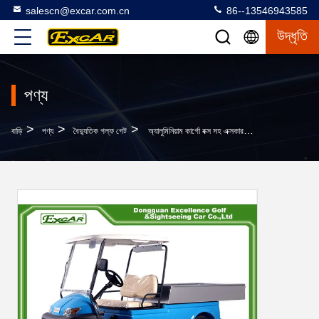
salescn@excar.com.cn
86--13546943585
উদ্ধৃতি
পণ্য
>
>
>
বাড়ি
পণ্য
বৈদ্যুতিক গল্ফ গেট
অ্যালুমিনিয়াম কার্গো বক্স সহ এক্সকার এ 1 এইচ 2 বৈদ্যুতিক বাগি গল্ফ গাড়ি ইউটিলিটি টুল