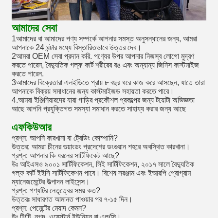
আমাদের সেবা
1আমাদের বা আমাদের পণ্য সম্পর্কে আপনার সমস্ত অনুসন্ধানের জন্য, আমরা
আপনাকে 24 ঘন্টার মধ্যে বিস্তারিতভাবে উত্তর দেব।
2আমরা OEM সেবা প্রদান করি. পণ্যের উপর আপনার নিজস্ব লোগো মুদ্রণ
করতে পারেন, বৈদ্যুতিক গল্ফ কার্ট শরীরের রঙ এবং অন্যান্য জিনিস কাস্টমাইজ
করতে পারেন.
3আমাদের বিক্রেতারা এলইডিতে প্রায় ৮ বছর ধরে কাজ করে আসছেন, যাতে তারা
আপনাকে বিক্রয় সমাধানের জন্য কাস্টমাইজড সহায়তা করতে পারে।
4.আমরা ইঞ্জিনিয়ারদের যারা গাড়ির প্রকৌশল প্রকল্পের জন্য টয়োটা অভিজ্ঞতা
আছে আপনি প্রযুক্তিগত সমস্যা সমাধান করতে সাহায্য করার জন্য আছে
এফকিউআর
প্রশ্ন: আপনি কারখানা বা ট্রেডিং কোম্পানি?
উত্তর: আমরা চীনের গুয়াংডং প্রদেশের ডংগুয়ান শহরে অবস্থিত কারখানা।
প্রশ্ন: আপনার কি ধরনের সার্টিফিকেট আছে?
উঃ আইএসও ৯০০১ সার্টিফিকেশন, সিই সার্টিফিকেশন, ২০১৭ সালে বৈদ্যুতিক
গল্ফ কার্ট ইইসি সার্টিফিকেশন পাবে। বিশেষ সরঞ্জাম এবং ইআরপি প্রোগ্রাম
ম্যানেজমেন্টের উত্পাদন লাইসেন্স।
প্রশ্ন: পণ্যটির নেতৃত্বের সময় কত?
উত্তরঃ সাধারণত আমানত পাওয়ার পর ৭-১৫ দিন।
প্রশ্ন: পেমেন্টের মেয়াদ কেমন?
উঃ টি/টি, নগদ, ওয়েস্টার্ন ইউনিয়ন বা এল/সি।