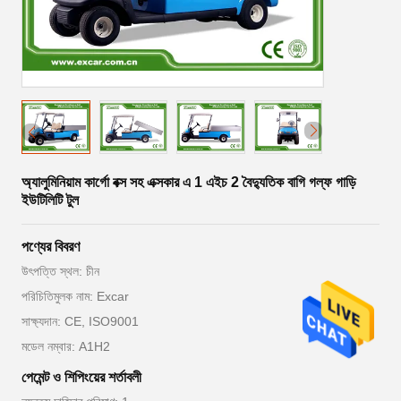
অ্যালুমিনিয়াম কার্গো বক্স সহ এক্সকার এ 1 এইচ 2 বৈদ্যুতিক বাগি গল্ফ গাড়ি
ইউটিলিটি টুল
পণ্যের বিবরণ
উৎপত্তি স্থল: চীন
পরিচিতিমুলক নাম: Excar
সাক্ষ্যদান: CE, ISO9001
মডেল নম্বার: A1H2
পেমেন্ট ও শিপিংয়ের শর্তাবলী