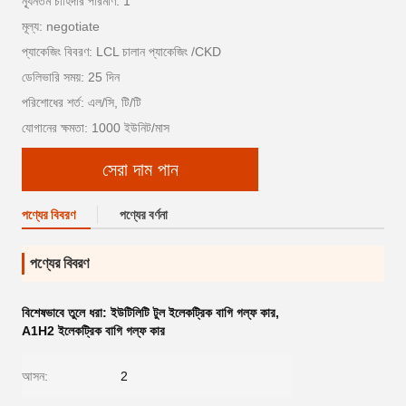
ন্যূনতম চাহিদার পরিমাণ: 1
মূল্য: negotiate
প্যাকেজিং বিবরণ: LCL চালান প্যাকেজিং /CKD
ডেলিভারি সময়: 25 দিন
পরিশোধের শর্ত: এল/সি, টি/টি
যোগানের ক্ষমতা: 1000 ইউনিট/মাস
সেরা দাম পান
পণ্যের বিবরণ
পণ্যের বর্ণনা
পণ্যের বিবরণ
বিশেষভাবে তুলে ধরা:
ইউটিলিটি টুল ইলেকট্রিক বাগি গল্ফ কার
,
A1H2 ইলেকট্রিক বাগি গল্ফ কার
আসন:
2