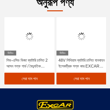
অনুরূপ পণ্য
ভিডিও
ভিডিও
লিড-এসিড ভিজা ব্যাটারি চালিত 2
48V লিথিয়াম ব্যাটারি চালিত যানবাহন
আসন গল্ফ গার্ড / বৈদ্যুতিক
ইলেকট্রিক গল্ফ কার EXCAR
Buggy গাড়ী গল্ফ
A1S6+2 সাদা
সেরা দাম পান
সেরা দাম পান