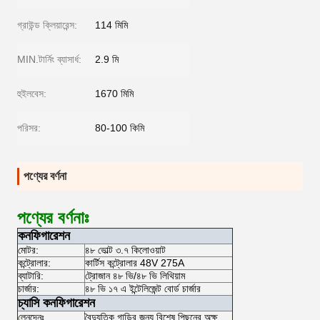
গ্রাউন্ড ক্লিয়ারেন্স:
114 মিমি
MIN.টার্নিং ব্যাসার্ধ:
2.9 মি
হুইলবেস:
1670 মিমি
পরিসর:
80-100 কিমি
পণ্যের বর্ণনা
পণ্যের বর্ণনাঃ
কনফিগারেশন
মোটর:
৪৮ ভোল্ট ৩.৭ কিলোওয়াট
কন্ট্রোলার:
কার্টিস কন্ট্রোলার 48V 275A
ব্যাটারি:
ট্রোজান ৪৮ ভি/৪৮ ভি লিথিয়াম
চার্জার:
৪৮ ভি ১৭ এ ইন্টেলিজেন্ট বোর্ড চার্জার
চ্যাসি কনফিগারেশন
লেনদেনঃ
বৈদ্যুতিক গাড়ির জন্য বিশেষ পিছনের অক্ষ