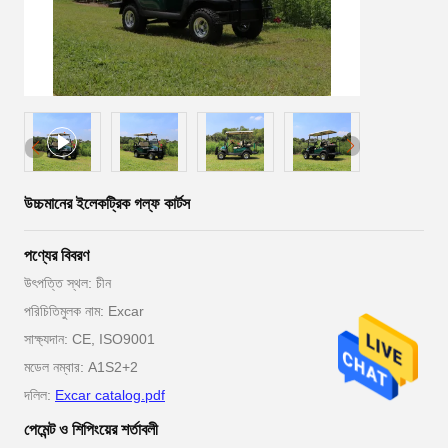
উচ্চমানের ইলেকট্রিক গল্ফ কার্টস
পণ্যের বিবরণ
উৎপত্তি স্থল: চীন
পরিচিতিমুলক নাম: Excar
সাক্ষ্যদান: CE, ISO9001
মডেল নম্বার: A1S2+2
দলিল:
Excar catalog.pdf
পেমেন্ট ও শিপিংয়ের শর্তাবলী