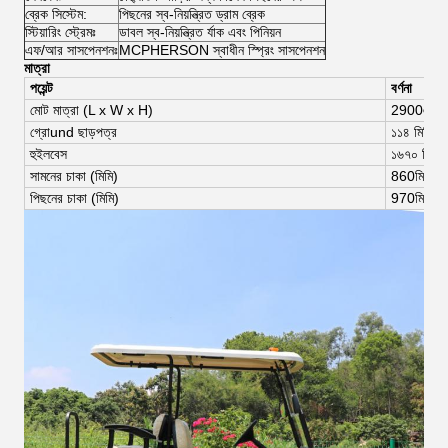
ব্রেক সিস্টেম:
পিছনের স্ব-নিয়ন্ত্রিত ড্রাম ব্রেক
স্টিয়ারিং স্ট্রেমঃ
ডাবল স্ব-নিয়ন্ত্রিত র্যাক এবং পিনিয়ন
এফ/আর সাসপেনশনঃ
MCPHERSON স্বাধীন স্প্রিং সাসপেনশন
মাত্রা
পয়েন্ট
বর্ণনা
মোট মাত্রা (
L x W x H)
2900
এক্স
1
গ্রো
und ছাড়পত্র
১১৪ মিমি
হুইলবেস
১৬৭০ মিমি
সামনের চাকা (মিমি)
8
60
মিমি
পিছনের চাকা (মিমি)
97
0
মিমি