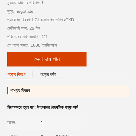
ন্যূনতম চাহিদার পরিমাণ: 1
মূল্য: negotiate
প্যাকেজিং বিবরণ: LCL চালান প্যাকেজিং /CKD
ডেলিভারি সময়: 25 দিন
পরিশোধের শর্ত: এল/সি, টি/টি
যোগানের ক্ষমতা: 1000 ইউনিট/মাস
সেরা দাম পান
পণ্যের বিবরণ
পণ্যের বর্ণনা
পণ্যের বিবরণ
বিশেষভাবে তুলে ধরা:
উচ্চমানের বৈদ্যুতিক গল্ফ কার্ট
আসন:
4