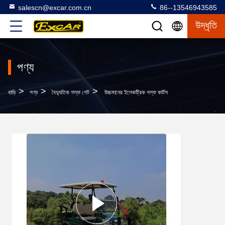
salescn@excar.com.cn
86--13546943585
উদ্ধৃতি
পণ্য
>
>
>
বাড়ি
পণ্য
বৈদ্যুতিক গল্ফ গেট
উচ্চমানের ইলেকট্রিক গল্ফ কার্টস