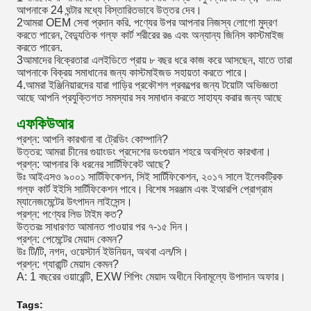
আপনাকে 24 ঘন্টার মধ্যে বিস্তারিতভাবে উত্তর দেব।
2আমরা OEM সেবা প্রদান করি. পণ্যের উপর আপনার নিজস্ব লোগো মুদ্রণ
করতে পারেন, বৈদ্যুতিক গল্ফ কার্ট শরীরের রঙ এবং অন্যান্য জিনিস কাস্টমাইজ
করতে পারেন.
3আমাদের বিক্রেতারা এলইডিতে প্রায় ৮ বছর ধরে কাজ করে আসছেন, যাতে তারা
আপনাকে বিক্রয় সমাধানের জন্য কাস্টমাইজড সহায়তা করতে পারে।
4.আমরা ইঞ্জিনিয়ারদের যারা গাড়ির প্রকৌশল প্রকল্পের জন্য টয়োটা অভিজ্ঞতা
আছে আপনি প্রযুক্তিগত সমস্যার সব সমাধান করতে সাহায্য করার জন্য আছে
এফকিউআর
প্রশ্ন: আপনি কারখানা বা ট্রেডিং কোম্পানি?
উত্তর: আমরা চীনের গুয়াংডং প্রদেশের ডংগুয়ান শহরে অবস্থিত কারখানা।
প্রশ্ন: আপনার কি ধরনের সার্টিফিকেট আছে?
উঃ আইএসও ৯০০১ সার্টিফিকেশন, সিই সার্টিফিকেশন, ২০১৭ সালে ইলেকট্রিক
গল্ফ কার্ট ইইসি সার্টিফিকেশন পাবে। বিশেষ সরঞ্জাম এবং ইআরপি প্রোগ্রাম
ম্যানেজমেন্টের উৎপাদন লাইসেন্স।
প্রশ্ন: পণ্যের লিড টাইম কত?
উত্তরঃ সাধারণত আমানত পাওয়ার পর ৭-১৫ দিন।
প্রশ্ন: পেমেন্টের মেয়াদ কেমন?
উঃ টি/টি, নগদ, ওয়েস্টার্ন ইউনিয়ন, অথবা এল/সি।
প্রশ্ন: গ্যারান্টি মেয়াদ কেমন?
A: 1 বছরের ওয়ারেন্টি, EXW শিপিং মেয়াদ অধীনে বিনামূল্যে উপাদান অফার।
Tags: