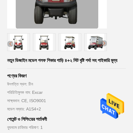
নতুন ডিজাইন মডেল গলফ শিকার গাড়ি ৪+২ সিট বৃষ্টি পর্দা সহ পাইকারি মূল্য
পণ্যের বিবরণ
উৎপত্তি স্থল: চীন
পরিচিতিমুলক নাম: Excar
সাক্ষ্যদান: CE, ISO9001
মডেল নম্বার: A1S4+2
পেমেন্ট ও শিপিংয়ের শর্তাবলী
ন্যূনতম চাহিদার পরিমাণ: 1