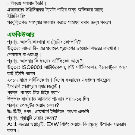
- বিক্রয় সমাধান তৈরি।
4আমাদের ইঞ্জিনিয়াররা টয়োটা গাড়ির জন্য অভিজ্ঞতা আছে
ইঞ্জিনিয়ারিং
প্রযুক্তিগত সমস্যার সমাধান করতে সাহায্য করার জন্য প্রকল্প
এফকিউআর
প্রশ্ন: আপনি কারখানা বা ট্রেডিং কোম্পানি?
উত্তর: আমরা চীন এর গুয়াংডং প্রদেশের ডংগুয়ান শহরের কারখানা।
শেনজেন বা গুয়াংজু।
প্রশ্ন: আপনার কি ধরনের সার্টিফিকেট আছে?
উত্তরঃ ISO9001 সার্টিফিকেশন, সিই সার্টিফিকেশন, ইলেকট্রিক গল্ফ
কার্ট ইইসি পাবেন
২০১৭ সালে সার্টিফিকেশন। বিশেষ সরঞ্জামের উৎপাদন লাইসেন্স
ইআরপি প্রোগ্রাম ম্যানেজমেন্ট।
প্রশ্ন: পণ্যের লিড টাইম কত?
উত্তরঃ সাধারণত আমানত পাওয়ার পর ৭-১৫ দিন।
প্রশ্ন: পেমেন্টের মেয়াদ কেমন?
উঃ টি/টি, নগদ, ওয়েস্টার্ন ইউনিয়ন, অথবা এল/সি।
প্রশ্ন: গ্যারান্টি মেয়াদ কেমন?
A: 1 বছরের ওয়ারেন্টি, EXW শিপিং মেয়াদে বিনামূল্যে উপাদান সরবরাহ
করুন।