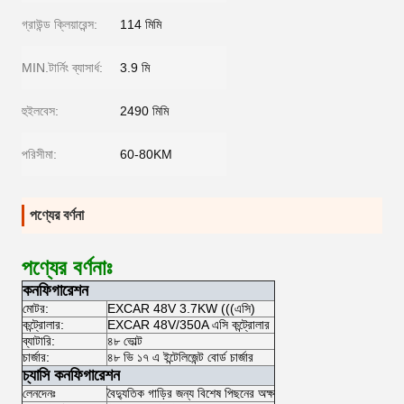
গ্রাউন্ড ক্লিয়ারেন্স:
114 মিমি
MIN.টার্নিং ব্যাসার্ধ:
3.9 মি
হুইলবেস:
2490 মিমি
পরিসীমা:
60-80KM
পণ্যের বর্ণনা
পণ্যের বর্ণনাঃ
কনফিগারেশন
মোটর:
EXCAR 48V 3.7KW (((এসি)
কন্ট্রোলার:
EXCAR 48V/350A এসি কন্ট্রোলার
ব্যাটারি:
৪৮ ভোল্ট
চার্জার:
৪৮ ভি ১৭ এ ইন্টেলিজেন্ট বোর্ড চার্জার
চ্যাসি কনফিগারেশন
লেনদেনঃ
বৈদ্যুতিক গাড়ির জন্য বিশেষ পিছনের অক্ষ