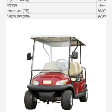
হুইলবেস
২৪৯০ মিমি
সামনের চাকা (মিমি)
8
60
মিমি
পিছনের চাকা (মিমি)
97
0
মিমি