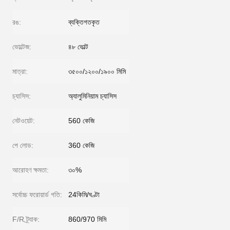
রঙ:
ব্যক্তিগতকৃত
ভোল্টেজ:
৪৮ ভোল্ট
মাত্রা:
৩৫০০/১২০০/১৯০০ মিমি
চ্যাসিস:
অ্যালুমিনিয়াম চ্যাসিস
নেটওয়েট:
560 কেজি
পে লোড:
360 কেজি
আরোহণ ক্ষমতা:
৩০%
সর্বোচ্চ ফরোয়ার্ড গতি:
24কিমি/ঘণ্টা
F/R ট্র্যাক:
860/970 মিমি