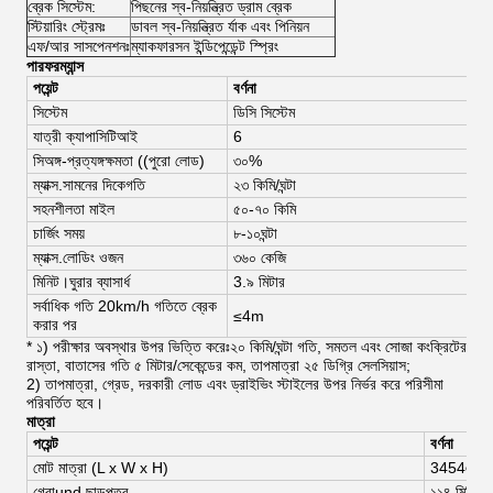
ব্রেক সিস্টেম:
পিছনের স্ব-নিয়ন্ত্রিত ড্রাম ব্রেক
স্টিয়ারিং স্ট্রেমঃ
ডাবল স্ব-নিয়ন্ত্রিত র্যাক এবং পিনিয়ন
এফ/আর সাসপেনশনঃ
ম্যাকফারসন ইন্ডিপেন্ডেন্ট স্প্রিং
পারফরম্যান্স
পয়েন্ট
বর্ণনা
সিস্টেম
ডিসি সিস্টেম
এ
যাত্রী ক্যাপাসি
টিআই
6
6
সি
অঙ্গ-প্রত্যঙ্গ
ক্ষমতা ((পুরো লোড
)
৩০%
৩
ম্যাক্স.
সামনের দিকে
গতি
২৩ কিমি/ঘন্টা
4
সহনশীলতা মাইল
৫০-৭০ কিমি
৬
চার্জিং সময়
৮-১০
ঘন্টা
৮
ম্যাক্স.
লোডিং ওজন
৩৬০ কেজি
৩
মিনিট।
ঘুরার ব্যাসার্ধ
3.৯ মিটার
3
সর্বাধিক গতি 20km/h গতিতে ব্রেক
≤4m
করার পর
* ১) পরীক্ষার অবস্থার উপর ভিত্তি করেঃ২০ কিমি/ঘন্টা গতি, সমতল এবং সোজা কংক্রিটের
রাস্তা, বাতাসের গতি ৫ মিটার/সেকেন্ডের কম, তাপমাত্রা ২৫ ডিগ্রি সেলসিয়াস;
2) তাপমাত্রা, গ্রেড, দরকারী লোড এবং ড্রাইভিং স্টাইলের উপর নির্ভর করে পরিসীমা
পরিবর্তিত হবে।
মাত্রা
পয়েন্ট
বর্ণনা
মোট মাত্রা (
L x W x H)
3454
এক্স
1
গ্রো
und ছাড়পত্র
১১৪ মিমি