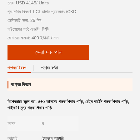
মূল্য: USD 4145/ Units
প্যাকেজিং বিবরণ: LCL চালান প্যাকেজিং /CKD
ডেলিভারি সময়: 25 দিন
পরিশোধের শর্ত: এল/সি, টি/টি
যোগানের ক্ষমতা: 400 ইউনিট / মাস
সেরা দাম পান
পণ্যের বিবরণ
পণ্যের বর্ণনা
পণ্যের বিবরণ
বিশেষভাবে তুলে ধরা:
৪+২ আসনের গলফ শিকার গাড়ি
,
রেইন কার্টেন গলফ শিকার গাড়ি
,
পাইকারি মূল্য গল্ফ শিকার গাড়ি
আসন:
4
ব্যাটারি:
ট্রোজান ব্যাটারি