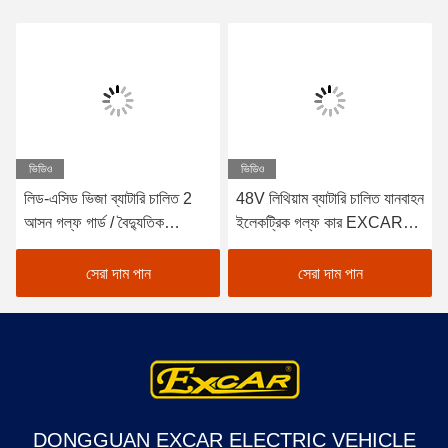
ভিডিও
ভিডিও
লিড-এসিড ভিজা ব্যাটারি চালিত 2
48V লিথিয়াম ব্যাটারি চালিত যানবাহন
আসন গল্ফ গার্ড / বৈদ্যুতিক
ইলেকট্রিক গল্ফ কার EXCAR
Buggy গাড়ী গল্ফ
A1S6+2 সাদা
সেরা দাম পান
সেরা দাম পান
DONGGUAN EXCAR ELECTRIC VEHICLE