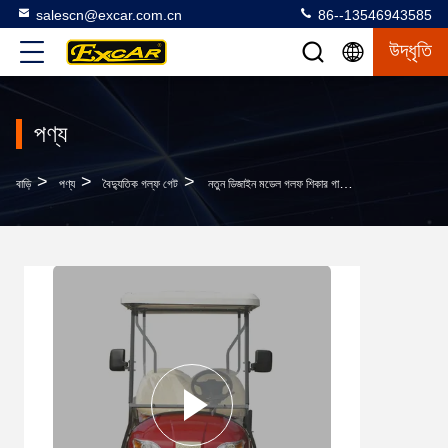
salescn@excar.com.cn
86--13546943585
উদ্ধৃতি
পণ্য
>
>
>
বাড়ি
পণ্য
বৈদ্যুতিক গল্ফ গেট
নতুন ডিজাইন মডেল গলফ শিকার গাড়ি ৪+২ সিট বৃষ্টি পর্দা সহ পাইকারি মূল্য