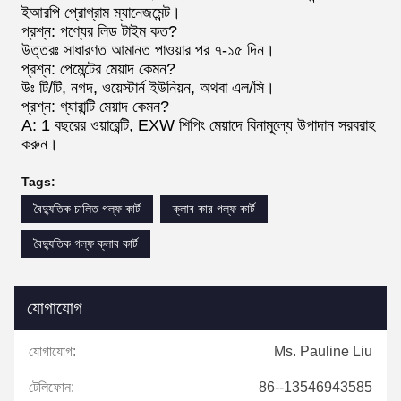
ইআরপি প্রোগ্রাম ম্যানেজমেন্ট।
প্রশ্ন: পণ্যের লিড টাইম কত?
উত্তরঃ সাধারণত আমানত পাওয়ার পর ৭-১৫ দিন।
প্রশ্ন: পেমেন্টের মেয়াদ কেমন?
উঃ টি/টি, নগদ, ওয়েস্টার্ন ইউনিয়ন, অথবা এল/সি।
প্রশ্ন: গ্যারান্টি মেয়াদ কেমন?
A: 1 বছরের ওয়ারেন্টি, EXW শিপিং মেয়াদে বিনামূল্যে উপাদান সরবরাহ
করুন।
Tags:
বৈদ্যুতিক চালিত গল্ফ কার্ট
ক্লাব কার গল্ফ কার্ট
বৈদ্যুতিক গল্ফ ক্লাব কার্ট
যোগাযোগ
যোগাযোগ:
Ms. Pauline Liu
টেলিফোন:
86--13546943585