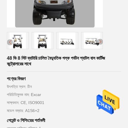
48 ভি 8 সিট ব্যাটারি চালিত বৈদ্যুতিক গল্ফ পর্যটন শ্যাটল বাস কার্টিজ
কন্ট্রোলারের সাথে
পণ্যের বিবরণ
উৎপত্তি স্থল: চীন
পরিচিতিমুলক নাম: Excar
সাক্ষ্যদান: CE, ISO9001
মডেল নম্বার: A1S6+2
পেমেন্ট ও শিপিংয়ের শর্তাবলী