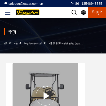
salescn@excar.com.cn
86--13546943585
উদ্ধৃতি
পণ্য
>
>
>
বাড়ি
পণ্য
বৈদ্যুতিক গল্ফ গেট
48 ভি 8 সিট ব্যাটারি চালিত বৈদ্যুতিক গল্ফ পর্যটন শ্যাটল বাস কার্টিজ কন্ট্রোলারের সাথে