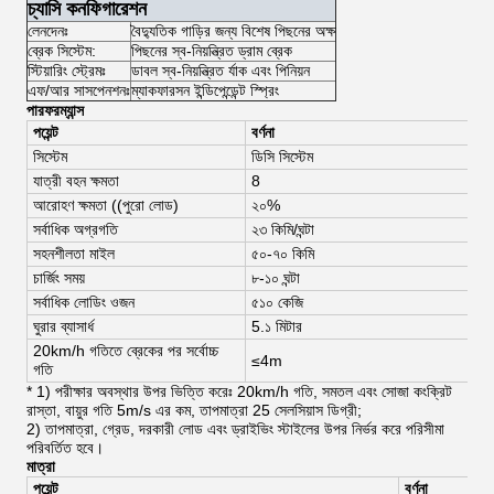
চ্যাসি কনফিগারেশন
লেনদেনঃ
বৈদ্যুতিক গাড়ির জন্য বিশেষ পিছনের অক্ষ
ব্রেক সিস্টেম:
পিছনের স্ব-নিয়ন্ত্রিত ড্রাম ব্রেক
স্টিয়ারিং স্ট্রেমঃ
ডাবল স্ব-নিয়ন্ত্রিত র্যাক এবং পিনিয়ন
এফ/আর সাসপেনশনঃ
ম্যাকফারসন ইন্ডিপেন্ডেন্ট স্প্রিং
পারফরম্যান্স
পয়েন্ট
বর্ণনা
সিস্টেম
ডিসি সিস্টেম
যাত্রী বহন ক্ষমতা
8
আরোহণ ক্ষমতা ((পুরো লোড)
২০%
সর্বাধিক অগ্রগতি
২৩ কিমি/ঘন্টা
সহনশীলতা মাইল
৫০-৭০ কিমি
চার্জিং সময়
৮-১০ ঘন্টা
সর্বাধিক লোডিং ওজন
৫১০ কেজি
ঘুরার ব্যাসার্ধ
5.১ মিটার
20km/h গতিতে ব্রেকের পর সর্বোচ্চ
≤4m
গতি
* 1) পরীক্ষার অবস্থার উপর ভিত্তি করেঃ 20km/h গতি, সমতল এবং সোজা কংক্রিট
রাস্তা, বায়ুর গতি 5m/s এর কম, তাপমাত্রা 25 সেলসিয়াস ডিগ্রী;
2) তাপমাত্রা, গ্রেড, দরকারী লোড এবং ড্রাইভিং স্টাইলের উপর নির্ভর করে পরিসীমা
পরিবর্তিত হবে।
মাত্রা
পয়েন্ট
বর্ণনা