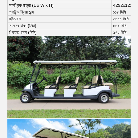
সামগ্রিক মাত্রা (L x W x H)
4292x1219x1
গ্রাউন্ড ক্লিয়ারেন্স
১১৪ মিমি
হুইলবেস
৩৩০০ মিমি
সামনের চাকা (মিমি)
৮৬০ মিমি
পিছনের চাকা (মিমি)
৯৭০ মিমি