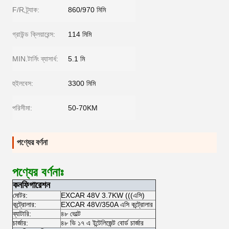
F/R ট্র্যাক:
860/970 মিমি
গ্রাউন্ড ক্লিয়ারেন্স:
114 মিমি
MIN.টার্নিং ব্যাসার্ধ:
5.1 মি
হুইলবেস:
3300 মিমি
পরিসীমা:
50-70KM
পণ্যের বর্ণনা
পণ্যের বর্ণনাঃ
কনফিগারেশন
মোটর:
EXCAR 48V 3.7KW (((এসি)
কন্ট্রোলার:
EXCAR 48V/350A এসি কন্ট্রোলার
ব্যাটারি:
৪৮ ভোল্ট
চার্জার:
৪৮ ভি ১৭ এ ইন্টেলিজেন্ট বোর্ড চার্জার