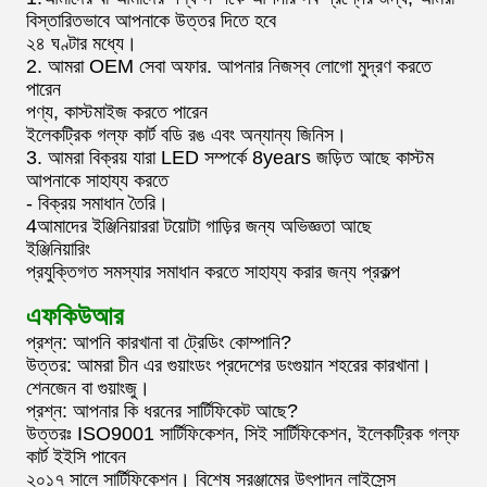
বিস্তারিতভাবে আপনাকে উত্তর দিতে হবে
২৪ ঘণ্টার মধ্যে।
2. আমরা OEM সেবা অফার. আপনার নিজস্ব লোগো মুদ্রণ করতে
পারেন
পণ্য, কাস্টমাইজ করতে পারেন
ইলেকট্রিক গল্ফ কার্ট বডি রঙ এবং অন্যান্য জিনিস।
3. আমরা বিক্রয় যারা LED সম্পর্কে 8years জড়িত আছে কাস্টম
আপনাকে সাহায্য করতে
- বিক্রয় সমাধান তৈরি।
4আমাদের ইঞ্জিনিয়াররা টয়োটা গাড়ির জন্য অভিজ্ঞতা আছে
ইঞ্জিনিয়ারিং
প্রযুক্তিগত সমস্যার সমাধান করতে সাহায্য করার জন্য প্রকল্প
এফকিউআর
প্রশ্ন: আপনি কারখানা বা ট্রেডিং কোম্পানি?
উত্তর: আমরা চীন এর গুয়াংডং প্রদেশের ডংগুয়ান শহরের কারখানা।
শেনজেন বা গুয়াংজু।
প্রশ্ন: আপনার কি ধরনের সার্টিফিকেট আছে?
উত্তরঃ ISO9001 সার্টিফিকেশন, সিই সার্টিফিকেশন, ইলেকট্রিক গল্ফ
কার্ট ইইসি পাবেন
২০১৭ সালে সার্টিফিকেশন। বিশেষ সরঞ্জামের উৎপাদন লাইসেন্স