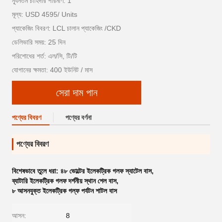
ন্যূনতম চাহিদার পরিমাণ: 1
মূল্য: USD 4595/ Units
প্যাকেজিং বিবরণ: LCL চালান প্যাকেজিং /CKD
ডেলিভারি সময়: 25 দিন
পরিশোধের শর্ত: এল/সি, টি/টি
যোগানের ক্ষমতা: 400 ইউনিট / মাস
সেরা দাম পান
পণ্যের বিবরণ
পণ্যের বর্ণনা
পণ্যের বিবরণ
বিশেষভাবে তুলে ধরা:
৪৮ ভোল্টের ইলেকট্রিক গলফ স্যাটেল বাস
,
ব্যাটারি ইলেকট্রিক গলফ দর্শনীয় স্থান শেল বাস
,
৮ আসনযুক্ত ইলেকট্রিক গল্ফ পর্যটন শাটল বাস
আসন:
8