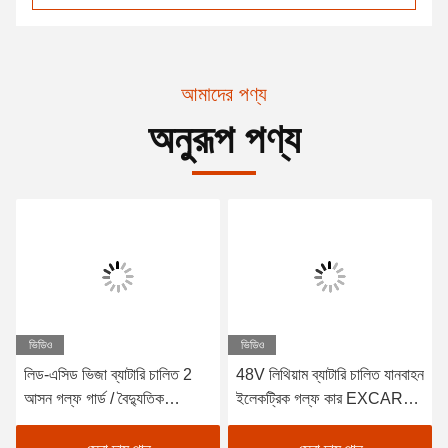
আমাদের পণ্য
অনুরূপ পণ্য
ভিডিও
ভিডিও
লিড-এসিড ভিজা ব্যাটারি চালিত 2
48V লিথিয়াম ব্যাটারি চালিত যানবাহন
আসন গল্ফ গার্ড / বৈদ্যুতিক
ইলেকট্রিক গল্ফ কার EXCAR
Buggy গাড়ী গল্ফ
A1S6+2 সাদা