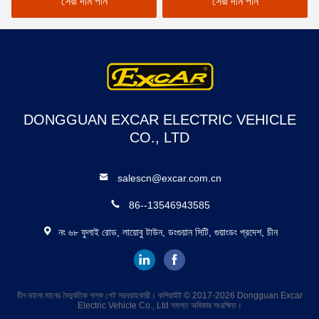
সেরা দাম পান
সেরা দাম পান
DONGGUAN EXCAR ELECTRIC VEHICLE
CO., LTD
salescn@excar.com.cn
86--13546943585
নং ৬৮ ফুলাই রোড, লায়োবু টাউন, ডংগুয়ান সিটি, গুয়াংডং প্রদেশ, চীন
চীন ভালো মানের বৈদ্যুতিক গল্ফ গেট সরবরাহকারী। কপিরাইট © 2017-2026 Dongguan Excar
Electric Vehicle Co., Ltd সমস্ত অধিকার সংরক্ষিত।