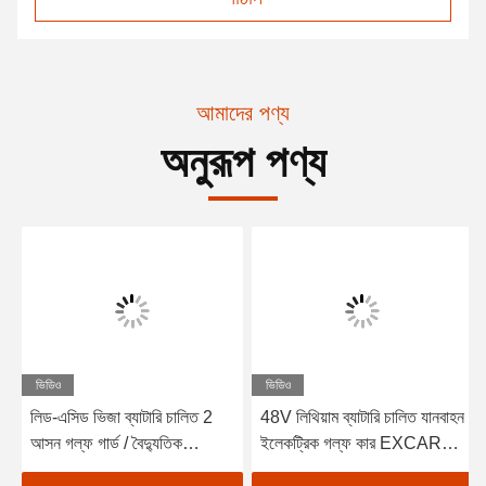
আমাদের পণ্য
অনুরূপ পণ্য
ভিডিও
ভিডিও
লিড-এসিড ভিজা ব্যাটারি চালিত 2
48V লিথিয়াম ব্যাটারি চালিত যানবাহন
আসন গল্ফ গার্ড / বৈদ্যুতিক
ইলেকট্রিক গল্ফ কার EXCAR
Buggy গাড়ী গল্ফ
A1S6+2 সাদা