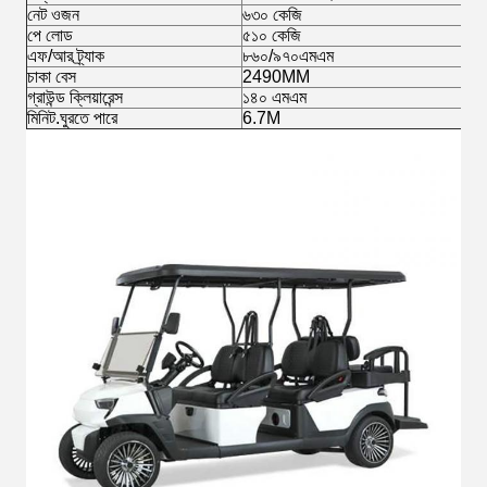
নেট ওজন
৬৩০ কেজি
পে লোড
৫১০ কেজি
এফ/আর ট্র্যাক
৮৬০/৯৭০এমএম
চাকা বেস
2490MM
গ্রাউন্ড ক্লিয়ারেন্স
১৪০ এমএম
মিনিট.ঘুরতে পারে
6.7M