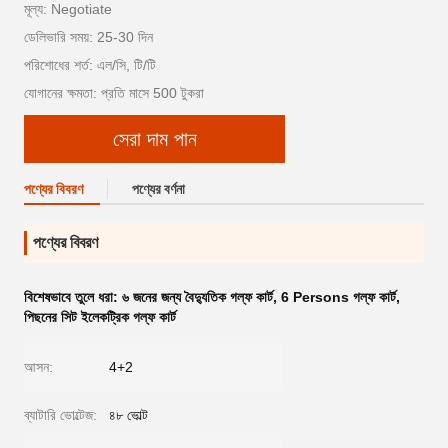
মূল্য: Negotiate
ডেলিভারি সময়: 25-30 দিন
পরিশোধের শর্ত: এল/সি, টি/টি
যোগানের ক্ষমতা: প্রতি মাসে 500 টুকরা
সেরা দাম পান
পণ্যের বিবরণ
পণ্যের বর্ণনা
পণ্যের বিবরণ
বিশেষভাবে তুলে ধরা:
৬ জনের জন্য বৈদ্যুতিক গল্ফ কার্ট
,
6 Persons গল্ফ কার্ট
,
পিছনের সিট ইলেকট্রিক গল্ফ কার্ট
আসন:
4+2
ব্যাটারি ভোল্টেজ:
৪৮ ভোল্ট