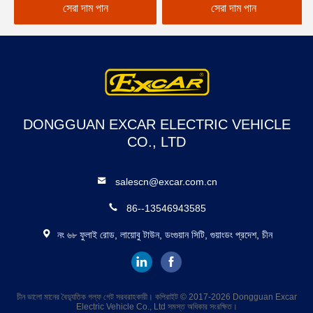
সেরা দাম পান
সেরা দাম পান
DONGGUAN EXCAR ELECTRIC VEHICLE
CO., LTD
salescn@excar.com.cn
86--13546943585
নং ৬৮ ফুলাই রোড, লায়োবু টাউন, ডংগুয়ান সিটি, গুয়াংডং প্রদেশ, চীন
চীন ভালো মানের বৈদ্যুতিক গল্ফ গেট সরবরাহকারী। কপিরাইট © 2017-2026 Dongguan Excar
Electric Vehicle Co., Ltd সমস্ত অধিকার সংরক্ষিত।