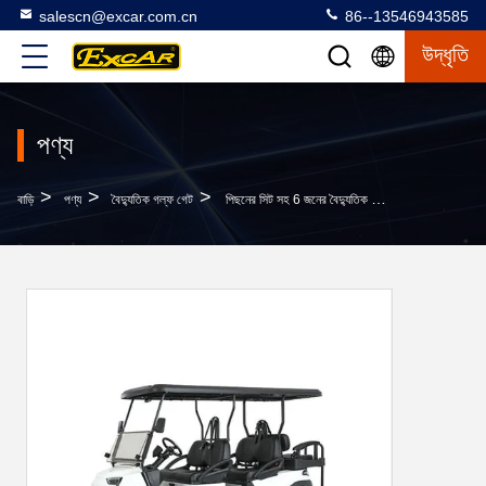
salescn@excar.com.cn
86--13546943585
উদ্ধৃতি
পণ্য
>
>
>
বাড়ি
পণ্য
বৈদ্যুতিক গল্ফ গেট
পিছনের সিট সহ 6 জনের বৈদ্যুতিক গল্ফ কার্ট