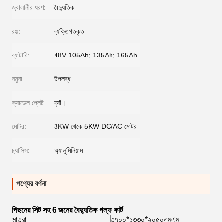
জ্বালানীর ধরণ:
বৈদ্যুতিক
রঙ:
ব্যক্তিগতকৃত
ব্যাটারি:
48V 105Ah; 135Ah; 165Ah
নমুনা:
উপলব্ধ
ক্যাডেল প্লেট:
হ্যাঁ।
মোটর:
3KW থেকে 5KW DC/AC মোটর
চ্যাসিস:
অ্যালুমিনিয়াম
পণ্যের বর্ণনা
পিছনের সিট সহ 6 জনের বৈদ্যুতিক গল্ফ কার্ট
মাত্রা
৩৭০০*১৩৩০*২০৫০এমএম