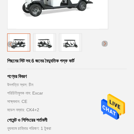
পিছনের সিট সহ 6 জনের বৈদ্যুতিক গল্ফ কার্ট
পণ্যের বিবরণ
উৎপত্তি স্থল: চীন
পরিচিতিমুলক নাম: Excar
সাক্ষ্যদান: CE
মডেল নম্বার: CK4+2
পেমেন্ট ও শিপিংয়ের শর্তাবলী
ন্যূনতম চাহিদার পরিমাণ: 1 টুকরা