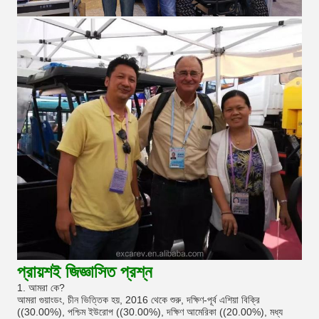
প্রায়শই জিজ্ঞাসিত প্রশ্ন
1. আমরা কে?
আমরা গুয়াংডং, চীন ভিত্তিক হয়, 2016 থেকে শুরু, দক্ষিণ-পূর্ব এশিয়া বিক্রি
((30.00%), পশ্চিম ইউরোপ ((30.00%), দক্ষিণ আমেরিকা ((20.00%), মধ্য