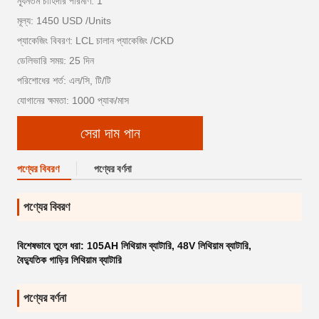
ন্যূনতম চাহিদার পরিমাণ: 1
মূল্য: 1450 USD /Units
প্যাকেজিং বিবরণ: LCL চালান প্যাকেজিং /CKD
ডেলিভারি সময়: 25 দিন
পরিশোধের শর্ত: এল/সি, টি/টি
যোগানের ক্ষমতা: 1000 প্যাক/মাস
সেরা দাম পান
পণ্যের বিবরণ
পণ্যের বর্ণনা
পণ্যের বিবরণ
বিশেষভাবে তুলে ধরা:
105AH লিথিয়াম ব্যাটারি
,
48V লিথিয়াম ব্যাটারি
,
বৈদ্যুতিক গাড়ির লিথিয়াম ব্যাটারি
পণ্যের বর্ণনা