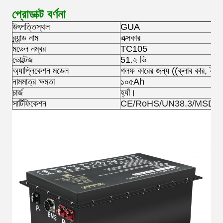
প্রোডাক্ট বর্ণনা
উৎপত্তিস্থল
GUA
ব্র্যান্ড নাম
এক্সকার
মডেল নম্বর
TC105
ভোল্টেজ
51.২ ভি
অ্যাপ্লিকেশন মডেল
গলফ কারের জন্য ((ক্লাব কার, ইজিজ
নামমাত্র ক্ষমতা
১০৫Ah
চার্জ
হ্যাঁ।
সার্টিফিকেশন
CE/RoHS/UN38.3/MSDS