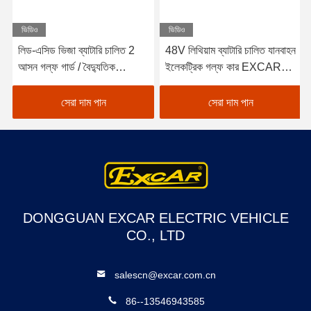
ভিডিও
ভিডিও
লিড-এসিড ভিজা ব্যাটারি চালিত 2
48V লিথিয়াম ব্যাটারি চালিত যানবাহন
আসন গল্ফ গার্ড / বৈদ্যুতিক
ইলেকট্রিক গল্ফ কার EXCAR
Buggy গাড়ী গল্ফ
A1S6+2 সাদা
সেরা দাম পান
সেরা দাম পান
DONGGUAN EXCAR ELECTRIC VEHICLE
CO., LTD
salescn@excar.com.cn
86--13546943585