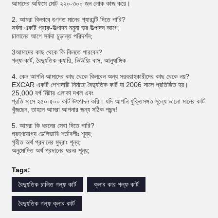
আমাদের অফিসে মোট ২২০-৩০০ জন লোক কাজ করে।
2. আমরা কিভাবে গুণগত মানের গ্যারান্টি দিতে পারি?
সর্বদা একটি প্রাক-উত্পাদন নমুনা ভর উত্পাদন আগে;
চালানের আগে সর্বদা চূড়ান্ত পরিদর্শন;
3আমাদের কাছ থেকে কি কিনতে পারবেন?
গল্ফ কার্ট, বৈদ্যুতিক ক্যারি, ভিউয়িং বাস, আনুষাঙ্গিক
4. কেন আপনি আমাদের কাছ থেকে কিনবেন অন্য সরবরাহকারীদের কাছ থেকে নয়?
EXCAR একটি পেশাদারী নির্মাতা বৈদ্যুতিক কার্ট যা 2006 সালে প্রতিষ্ঠিত হয়।
25,000 বর্গ মিটার এলাকা দখল এবং
প্রতি মাসে ২৫০-৫০০ কার্ট উৎপাদন করি। যদি আপনি যুক্তিসঙ্গত মূল্যে ভালো মানের কার্ট
খুঁজছেন, তাহলে আমরা আপনার জন্য সঠিক পছন্দ!
5. আমরা কি ধরনের সেবা দিতে পারি?
গ্রহণযোগ্য ডেলিভারি শর্তাবলীঃ শূন্য;
গৃহীত অর্থ প্রদানের মুদ্রাঃ শূন্য;
অনুমোদিত অর্থ প্রদানের ধরনঃ শূন্য;
Tags:
বৈদ্যুতিক চালিত গল্ফ কার্ট
ক্লাব কার গল্ফ কার্ট
বৈদ্যুতিক গল্ফ ক্লাব কার্ট