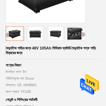
বৈদ্যুতিক গাড়ির জন্য 48V 105Ah লিথিয়াম ব্যাটারি বৈদ্যুতিক গল্ফ গাড়ি
বিক্রয়ের জন্য
পণ্যের বিবরণ
উৎপত্তি স্থল: চীন
পরিচিতিমুলক নাম: Excar
সাক্ষ্যদান: CE, ISO9001
মডেল নম্বার: TC105
পেমেন্ট ও শিপিংয়ের শর্তাবলী