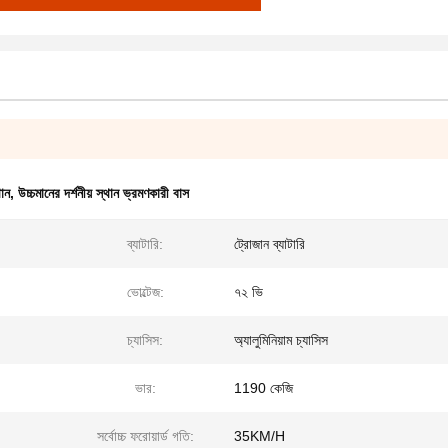
থান
,
উচ্চমানের দর্শনীয় স্থান ভ্রমণকারী বাস
ব্যাটারি:
ট্রোজান ব্যাটারি
ভোল্টেজ:
৭২ ভি
চ্যাসিস:
অ্যালুমিনিয়াম চ্যাসিস
ভার:
1190 কেজি
সর্বোচ্চ ফরোয়ার্ড গতি:
35KM/H