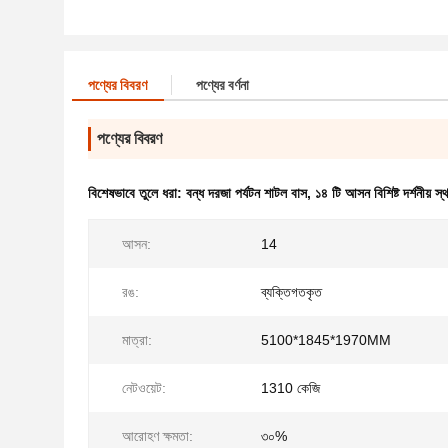
পণ্যের বিবরণ
পণ্যের বর্ণনা
পণ্যের বিবরণ
বিশেষভাবে তুলে ধরা:
বন্ধ দরজা পর্যটন শাটল বাস
,
১৪ টি আসন বিশিষ্ট দর্শনীয় স্
আসন:
14
রঙ:
ব্যক্তিগতকৃত
মাত্রা:
5100*1845*1970MM
নেটওয়েট:
1310 কেজি
আরোহণ ক্ষমতা:
৩০%