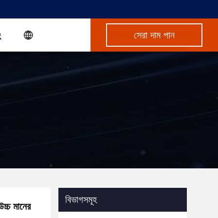
সেরা দাম পান
বিভাগসমূহ
উচ্চ মানের