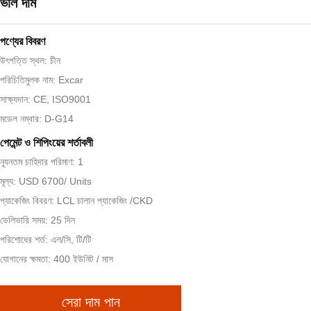
ভাল দাম
পণ্যের বিবরণ
উৎপত্তি স্থল: চীন
পরিচিতিমুলক নাম: Excar
সাক্ষ্যদান: CE, ISO9001
মডেল নম্বার: D-G14
পেমেন্ট ও শিপিংয়ের শর্তাবলী
ন্যূনতম চাহিদার পরিমাণ: 1
মূল্য: USD 6700/ Units
প্যাকেজিং বিবরণ: LCL চালান প্যাকেজিং /CKD
ডেলিভারি সময়: 25 দিন
পরিশোধের শর্ত: এল/সি, টি/টি
যোগানের ক্ষমতা: 400 ইউনিট / মাস
সেরা দাম পান