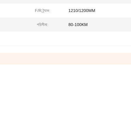
F/R ট্র্যাক:
1210/1200MM
পরিসীমা:
80-100KM