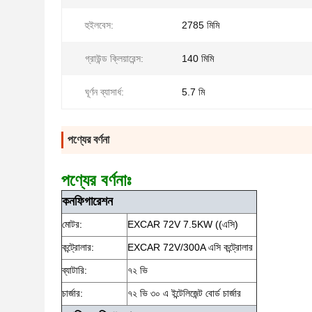
হুইলবেস:
2785 মিমি
গ্রাউন্ড ক্লিয়ারেন্স:
140 মিমি
ঘূর্ণন ব্যাসার্ধ:
5.7 মি
পণ্যের বর্ণনা
পণ্যের বর্ণনাঃ
কনফিগারেশন
মোটর:
EXCAR 72V 7.5KW ((এসি)
কন্ট্রোলার:
EXCAR 72V/300A এসি কন্ট্রোলার
ব্যাটারি:
৭২ ভি
চার্জার:
৭২ ভি ৩০ এ ইন্টেলিজেন্ট বোর্ড চার্জার