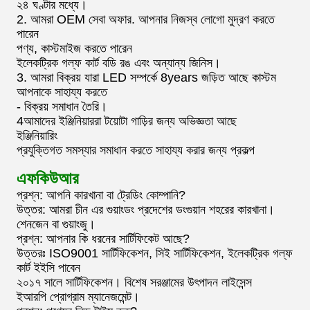
২৪ ঘণ্টার মধ্যে।
2. আমরা OEM সেবা অফার. আপনার নিজস্ব লোগো মুদ্রণ করতে
পারেন
পণ্য, কাস্টমাইজ করতে পারেন
ইলেকট্রিক গল্ফ কার্ট বডি রঙ এবং অন্যান্য জিনিস।
3. আমরা বিক্রয় যারা LED সম্পর্কে 8years জড়িত আছে কাস্টম
আপনাকে সাহায্য করতে
- বিক্রয় সমাধান তৈরি।
4আমাদের ইঞ্জিনিয়াররা টয়োটা গাড়ির জন্য অভিজ্ঞতা আছে
ইঞ্জিনিয়ারিং
প্রযুক্তিগত সমস্যার সমাধান করতে সাহায্য করার জন্য প্রকল্প
এফকিউআর
প্রশ্ন: আপনি কারখানা বা ট্রেডিং কোম্পানি?
উত্তর: আমরা চীন এর গুয়াংডং প্রদেশের ডংগুয়ান শহরের কারখানা।
শেনজেন বা গুয়াংজু।
প্রশ্ন: আপনার কি ধরনের সার্টিফিকেট আছে?
উত্তরঃ ISO9001 সার্টিফিকেশন, সিই সার্টিফিকেশন, ইলেকট্রিক গল্ফ
কার্ট ইইসি পাবেন
২০১৭ সালে সার্টিফিকেশন। বিশেষ সরঞ্জামের উৎপাদন লাইসেন্স
ইআরপি প্রোগ্রাম ম্যানেজমেন্ট।