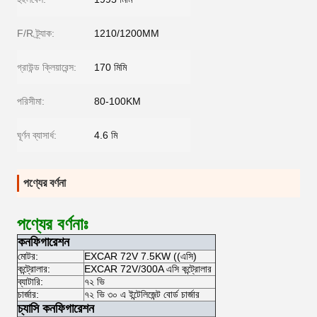
F/R ট্র্যাক:
1210/1200MM
গ্রাউন্ড ক্লিয়ারেন্স:
170 মিমি
পরিসীমা:
80-100KM
ঘূর্ণন ব্যাসার্ধ:
4.6 মি
পণ্যের বর্ণনা
পণ্যের বর্ণনাঃ
কনফিগারেশন
মোটর:
EXCAR 72V 7.5KW ((এসি)
কন্ট্রোলার:
EXCAR 72V/300A এসি কন্ট্রোলার
ব্যাটারি:
৭২ ভি
চার্জার:
৭২ ভি ৩০ এ ইন্টেলিজেন্ট বোর্ড চার্জার
চ্যাসি কনফিগারেশন