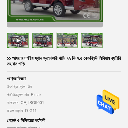
১১ আসনের দর্শনীয় স্থান ভ্রমণকারী গাড়ি ৭২ ভি ৭.৫ কেডব্লিউ লিথিয়াম ব্যাটারি
সহ বাস গাড়ি
পণ্যের বিবরণ
উৎপত্তি স্থল: চীন
পরিচিতিমুলক নাম: Excar
সাক্ষ্যদান: CE, ISO9001
মডেল নম্বার: D-G11
পেমেন্ট ও শিপিংয়ের শর্তাবলী