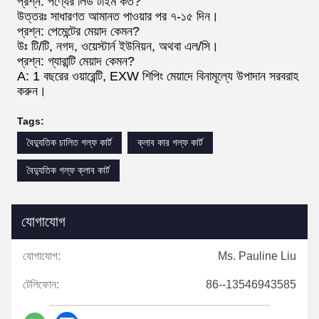
প্রশ্ন: পণ্যের লিড টাইম কত?
উত্তরঃ সাধারণত আমানত পাওয়ার পর ৭-১৫ দিন।
প্রশ্ন: পেমেন্টের মেয়াদ কেমন?
উঃ টি/টি, নগদ, ওয়েস্টার্ন ইউনিয়ন, অথবা এল/সি।
প্রশ্ন: গ্যারান্টি মেয়াদ কেমন?
A: 1 বছরের ওয়ারেন্টি, EXW শিপিং মেয়াদে বিনামূল্যে উপাদান সরবরাহ
করুন।
Tags:
বৈদ্যুতিক চালিত গল্ফ কার্ট
ক্লাব কার গল্ফ কার্ট
বৈদ্যুতিক গল্ফ ক্লাব কার্ট
যোগাযোগ
যোগাযোগ:
Ms. Pauline Liu
টেলিফোন:
86--13546943585