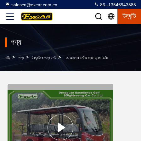
salescn@excar.com.cn
86--13546943585
উদ্ধৃতি
পণ্য
>
>
>
বাড়ি
পণ্য
বৈদ্যুতিক গল্ফ গেট
১১ আসনের দর্শনীয় স্থান ভ্রমণকারী গাড়ি ৭২ ভি ৭.৫ কেডব্লিউ লিথিয়াম ব্যাটারি সহ বাস গাড়ি