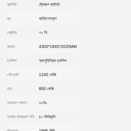
ব্যাটারি:
ট্রোজান ব্যাটারি
রঙ:
ব্যক্তিগতকৃত
ভোল্টেজ:
৭২ ভি
মাত্রা:
4300*1845*2020MM
চ্যাসিস:
অ্যালুমিনিয়াম চ্যাসিস
নেটওয়েট:
1240 কেজি
ভার:
850 কেজি
আরোহণ ক্ষমতা:
৩০%
সর্বোচ্চ ফরোয়ার্ড গতি:
৪০ কিমি/ঘন্টা
হুইলবেস:
1995 মিমি