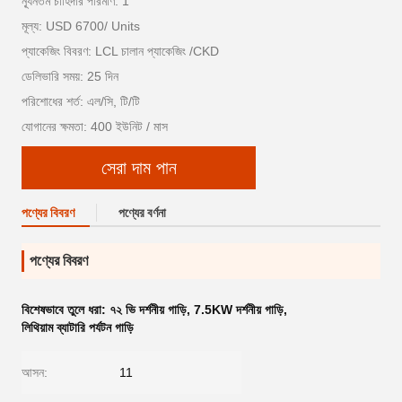
ন্যূনতম চাহিদার পরিমাণ: 1
মূল্য: USD 6700/ Units
প্যাকেজিং বিবরণ: LCL চালান প্যাকেজিং /CKD
ডেলিভারি সময়: 25 দিন
পরিশোধের শর্ত: এল/সি, টি/টি
যোগানের ক্ষমতা: 400 ইউনিট / মাস
সেরা দাম পান
পণ্যের বিবরণ
পণ্যের বর্ণনা
পণ্যের বিবরণ
বিশেষভাবে তুলে ধরা:
৭২ ভি দর্শনীয় গাড়ি
,
7.5KW দর্শনীয় গাড়ি
,
লিথিয়াম ব্যাটারি পর্যটন গাড়ি
আসন:
11