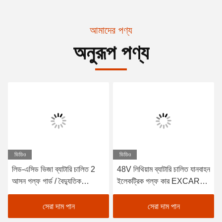
আমাদের পণ্য
অনুরূপ পণ্য
ভিডিও
ভিডিও
লিড-এসিড ভিজা ব্যাটারি চালিত 2
48V লিথিয়াম ব্যাটারি চালিত যানবাহন
আসন গল্ফ গার্ড / বৈদ্যুতিক
ইলেকট্রিক গল্ফ কার EXCAR
Buggy গাড়ী গল্ফ
A1S6+2 সাদা
সেরা দাম পান
সেরা দাম পান