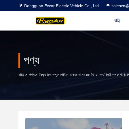
Dongguan Excar Electric Vehicle Co., Ltd
salescn@
বাড়ি
পণ্য
বাড়ি
>
পণ্য
>
বৈদ্যুতিক গল্ফ গেট
>
৮+৩ আসন ৪৮ ভি ৫ কেডব্লিউ গলফ গাড়ি শিকা