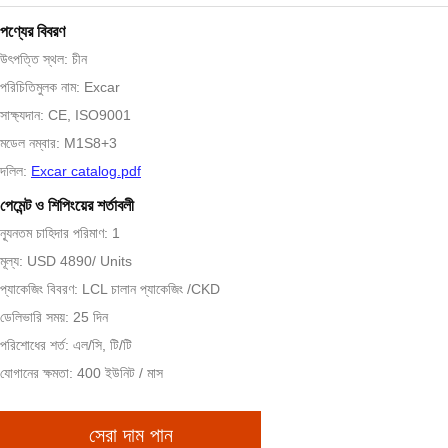
পণ্যের বিবরণ
উৎপত্তি স্থল: চীন
পরিচিতিমুলক নাম: Excar
সাক্ষ্যদান: CE, ISO9001
মডেল নম্বার: M1S8+3
দলিল:
Excar catalog.pdf
পেমেন্ট ও শিপিংয়ের শর্তাবলী
ন্যূনতম চাহিদার পরিমাণ: 1
মূল্য: USD 4890/ Units
প্যাকেজিং বিবরণ: LCL চালান প্যাকেজিং /CKD
ডেলিভারি সময়: 25 দিন
পরিশোধের শর্ত: এল/সি, টি/টি
যোগানের ক্ষমতা: 400 ইউনিট / মাস
সেরা দাম পান