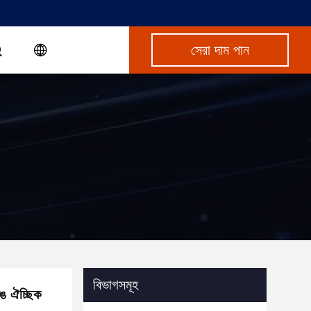
সেরা দাম পান
বিভাগসমূহ
রঙ ঐচ্ছিক