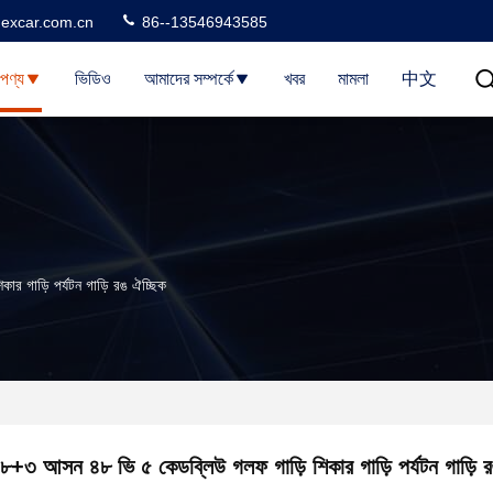
excar.com.cn
86--13546943585
পণ্য
ভিডিও
আমাদের সম্পর্কে
খবর
মামলা
中文
র গাড়ি পর্যটন গাড়ি রঙ ঐচ্ছিক
৮+৩ আসন ৪৮ ভি ৫ কেডব্লিউ গলফ গাড়ি শিকার গাড়ি পর্যটন গাড়ি 