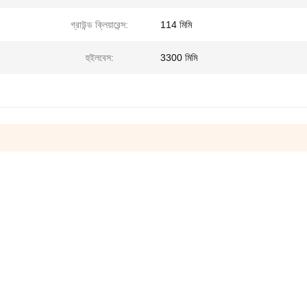
গ্রাউন্ড ক্লিয়ারেন্স:
114 মিমি
হুইলবেস:
3300 মিমি