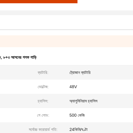
ি
,
৮+৩ আসনের গলফ গাড়ি
ব্যাটারি:
ট্রোজান ব্যাটারি
ভোল্টেজ:
48V
চ্যাসিস:
অ্যালুমিনিয়াম চ্যাসিস
পে লোড:
500 কেজি
সর্বোচ্চ ফরোয়ার্ড গতি:
24কিমি/ঘণ্টা