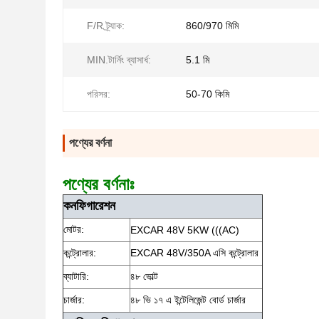
F/R ট্র্যাক:
860/970 মিমি
MIN.টার্নিং ব্যাসার্ধ:
5.1 মি
পরিসর:
50-70 কিমি
পণ্যের বর্ণনা
পণ্যের বর্ণনাঃ
কনফিগারেশন
মোটর:
EXCAR 48V 5KW (((AC)
কন্ট্রোলার:
EXCAR 48V/350A এসি কন্ট্রোলার
ব্যাটারি:
৪৮ ভোল্ট
চার্জার:
৪৮ ভি ১৭ এ ইন্টেলিজেন্ট বোর্ড চার্জার