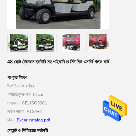
48 ভোল্ট ট্রোজান ব্যাটারি সহ পাইকারি 6 সিট নিউ এনার্জি গল্ফ কার্ট
পণ্যের বিবরণ
উৎপত্তি স্থল: চীন
পরিচিতিমুলক নাম: Excar
সাক্ষ্যদান: CE, ISO9001
মডেল নম্বার: A1S4+2
দলিল:
Excar catalog.pdf
পেমেন্ট ও শিপিংয়ের শর্তাবলী