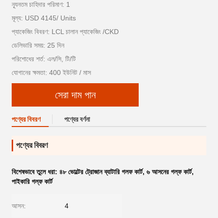
ন্যূনতম চাহিদার পরিমাণ: 1
মূল্য: USD 4145/ Units
প্যাকেজিং বিবরণ: LCL চালান প্যাকেজিং /CKD
ডেলিভারি সময়: 25 দিন
পরিশোধের শর্ত: এল/সি, টি/টি
যোগানের ক্ষমতা: 400 ইউনিট / মাস
সেরা দাম পান
পণ্যের বিবরণ
পণ্যের বর্ণনা
পণ্যের বিবরণ
বিশেষভাবে তুলে ধরা:
৪৮ ভোল্টের ট্রোজান ব্যাটারি গলফ কার্ট
,
৬ আসনের গল্ফ কার্ট
,
পাইকারি গল্ফ কার্ট
আসন:
4