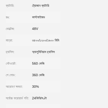
ব্যাটারি:
ট্রোজান ব্যাটারি
রঙ:
কাস্টমাইজড
ভোল্টেজ:
48V
মাত্রা:
৩৫০০/১২০০/১৯০০ মিমি
চ্যাসিস:
অ্যালুমিনিয়াম চ্যাসিস
নেটওয়েট:
560 কেজি
পে লোড:
360 কেজি
আরোহণ ক্ষমতা:
30%
সর্বোচ্চ ফরোয়ার্ড গতি:
24কিমি/ঘণ্টা