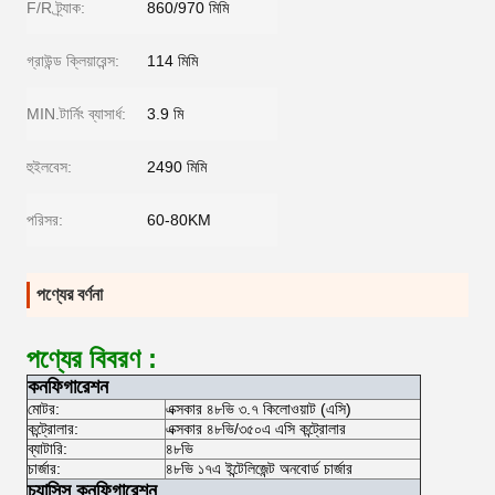
F/R ট্র্যাক:
860/970 মিমি
গ্রাউন্ড ক্লিয়ারেন্স:
114 মিমি
MIN.টার্নিং ব্যাসার্ধ:
3.9 মি
হুইলবেস:
2490 মিমি
পরিসর:
60-80KM
পণ্যের বর্ণনা
পণ্যের বিবরণ :
কনফিগারেশন
মোটর:
এক্সকার ৪৮ভি ৩.৭ কিলোওয়াট (এসি)
কন্ট্রোলার:
এক্সকার ৪৮ভি/৩৫০এ এসি কন্ট্রোলার
ব্যাটারি:
৪৮ভি
চার্জার:
৪৮ভি ১৭এ ইন্টেলিজেন্ট অনবোর্ড চার্জার
চ্যাসিস কনফিগারেশন