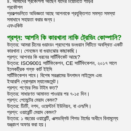
৪. আমাদের প্রকৌশলী আছেন যাদের টয়োটাতে গাড়ির
প্রকৌশল
প্রকল্পগুলিতে অভিজ্ঞতা আছে আপনাকে প্রযুক্তিগত সমস্ত সমস্যা
সমাধানে সহায়তা করার জন্য।
এফএকিউ
প্রশ্ন: আপনি কি কারখানা নাকি ট্রেডিং কোম্পানি?
উত্তর: আমরা চীনের গুয়াংডং প্রদেশের ডংগুয়ান সিটিতে অবস্থিত একটি
কারখানা। শেনজেন বা গুয়াংঝোর কাছাকাছি।
প্রশ্ন: আপনার কি ধরনের সার্টিফিকেট আছে?
উত্তর: ISO9001 সার্টিফিকেশন, CE সার্টিফিকেশন, ২০১৭ সালে
ইলেকট্রিক গল্ফ কার্ট ইইসি
সার্টিফিকেশন পাবে। বিশেষ সরঞ্জামের উৎপাদন লাইসেন্স এবং
ইআরপি প্রোগ্রাম ম্যানেজমেন্ট।
প্রশ্ন: পণ্যের লিড টাইম কত?
উত্তর: সাধারণত আমানত পাওয়ার পর ৭-১৫ দিন।
প্রশ্ন: পেমেন্টের মেয়াদ কেমন?
উত্তর: টি/টি, নগদ, ওয়েস্টার্ন ইউনিয়ন, বা এল/সি।
প্রশ্ন: ওয়ারেন্টি মেয়াদ কেমন?
উত্তর: ১ বছরের ওয়ারেন্টি, এক্সডব্লিউ শিপড টার্মের অধীনে বিনামূল্যে
যন্ত্রাংশ অফার করা হয়।