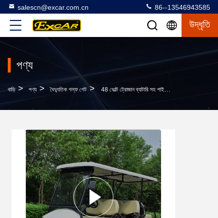
salescn@excar.com.cn
86--13546943585
উদ্ধৃতি
পণ্য
>
>
>
বাড়ি
পণ্য
বৈদ্যুতিক গল্ফ গেট
48 ভোল্ট ট্রোজান ব্যাটারি সহ পাইকারি 6 সিট নিউ এনার্জি গল্ফ কার্ট