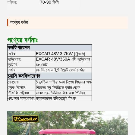
পরিসর:
70-90 কিমি
পণ্যের বর্ণনা
পণ্যের বর্ণনাঃ
কনফিগারেশন
মোটর:
EXCAR 48V 3.7KW (((এসি)
কন্ট্রোলার:
EXCAR 48V/350A এসি কন্ট্রোলার
ব্যাটারি:
৪৮ ভোল্ট
চার্জার:
৪৮ ভি ১৭ এ ইন্টেলিজেন্ট বোর্ড চার্জার
চ্যাসি কনফিগারেশন
লেনদেনঃ
বৈদ্যুতিক গাড়ির জন্য বিশেষ পিছনের অক্ষ
ব্রেক সিস্টেম:
পিছনের স্ব-নিয়ন্ত্রিত ড্রাম ব্রেক
স্টিয়ারিং স্ট্রেমঃ
ডাবল স্ব-নিয়ন্ত্রিত র্যাক এবং পিনিয়ন
এফ/আর সাসপেনশনঃ
ম্যাকফারসন ইন্ডিপেন্ডেন্ট স্প্রিং