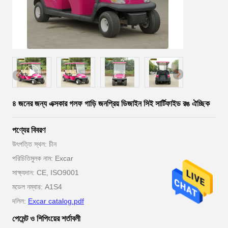
৪ জনের জন্য এক্সকার গলফ গাড়ি জনপ্রিয় ডিজাইন সিই সার্টিফাইড রঙ ঐচ্ছিক
পণ্যের বিবরণ
উৎপত্তি স্থল: চীন
পরিচিতিমুলক নাম: Excar
সাক্ষ্যদান: CE, ISO9001
মডেল নম্বার: A1S4
দলিল:
Excar catalog.pdf
পেমেন্ট ও শিপিংয়ের শর্তাবলী