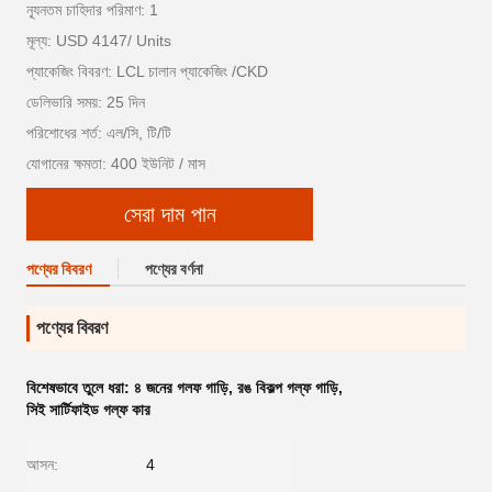
ন্যূনতম চাহিদার পরিমাণ: 1
মূল্য: USD 4147/ Units
প্যাকেজিং বিবরণ: LCL চালান প্যাকেজিং /CKD
ডেলিভারি সময়: 25 দিন
পরিশোধের শর্ত: এল/সি, টি/টি
যোগানের ক্ষমতা: 400 ইউনিট / মাস
সেরা দাম পান
পণ্যের বিবরণ
পণ্যের বর্ণনা
পণ্যের বিবরণ
বিশেষভাবে তুলে ধরা:
৪ জনের গলফ গাড়ি
,
রঙ বিকল্প গল্ফ গাড়ি
,
সিই সার্টিফাইড গল্ফ কার
আসন:
4