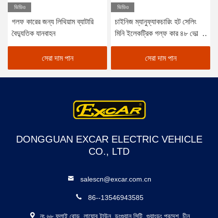
ভিডিও
ভিডিও
গলফ কারের জন্য লিথিয়াম ব্যাটারি
চাইনিজ ম্যানুফ্যাকচারিং হট সেলিং
বৈদ্যুতিক যানবাহন
মিনি ইলেকট্রিক গল্ফ কার ৪৮ ভোল্ট
লিথিয়াম ব্যাটারি ২+২ সিট
সেরা দাম পান
সেরা দাম পান
DONGGUAN EXCAR ELECTRIC VEHICLE
CO., LTD
salescn@excar.com.cn
86--13546943585
নং ৬৮ ফুলাই রোড, লায়োবু টাউন, ডংগুয়ান সিটি, গুয়াংডং প্রদেশ, চীন