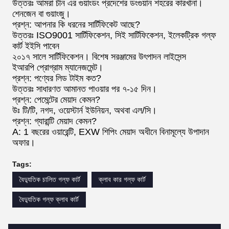
উত্তরঃ আমরা চীন এর গুয়াংডং প্রদেশের ডংগুয়ান শহরের কারখানা।
শেনজেন বা গুয়াংজু।
প্রশ্ন: আপনার কি ধরনের সার্টিফিকেট আছে?
উত্তরঃ ISO9001 সার্টিফিকেশন, সিই সার্টিফিকেশন, ইলেকট্রিক গল্ফ
কার্ট ইইসি পাবেন
২০১৭ সালে সার্টিফিকেশন। বিশেষ সরঞ্জামের উৎপাদন লাইসেন্স
ইআরপি প্রোগ্রাম ম্যানেজমেন্ট।
প্রশ্ন: পণ্যের লিড টাইম কত?
উত্তরঃ সাধারণত আমানত পাওয়ার পর ৭-১৫ দিন।
প্রশ্ন: পেমেন্টের মেয়াদ কেমন?
উঃ টি/টি, নগদ, ওয়েস্টার্ন ইউনিয়ন, অথবা এল/সি।
প্রশ্ন: গ্যারান্টি মেয়াদ কেমন?
A: 1 বছরের ওয়ারেন্টি, EXW শিপিং মেয়াদ অধীনে বিনামূল্যে উপাদান
অফার।
Tags:
বৈদ্যুতিক চালিত গল্ফ কার্ট
ক্লাব কার গল্ফ কার্ট
বৈদ্যুতিক গল্ফ ক্লাব কার্ট