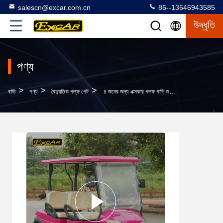
salescn@excar.com.cn
86--13546943585
উদ্ধৃতি
পণ্য
>
>
>
বাড়ি
পণ্য
বৈদ্যুতিক গল্ফ গেট
৪ জনের জন্য এক্সকার গলফ গাড়ি জনপ্রিয় ডিজাইন সিই সার্টিফাইড রঙ ঐচ্ছিক