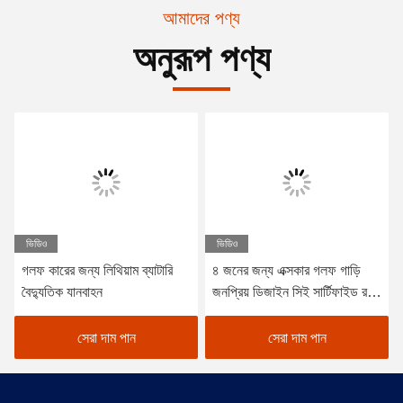
আমাদের পণ্য
অনুরূপ পণ্য
ভিডিও
ভিডিও
গলফ কারের জন্য লিথিয়াম ব্যাটারি
৪ জনের জন্য এক্সকার গলফ গাড়ি
বৈদ্যুতিক যানবাহন
জনপ্রিয় ডিজাইন সিই সার্টিফাইড রঙ
ঐচ্ছিক
সেরা দাম পান
সেরা দাম পান