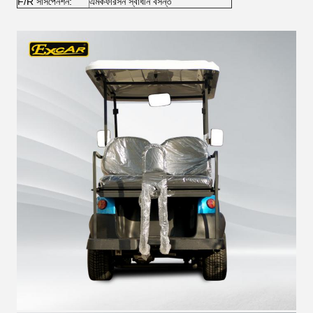
F/R সাসপেনশন:
এমকফারসন স্বাধীন বসন্ত