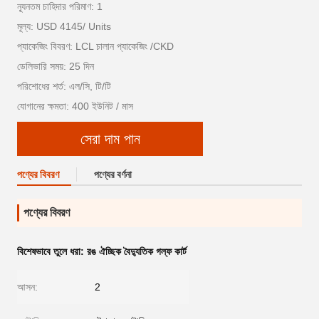
ন্যূনতম চাহিদার পরিমাণ: 1
মূল্য: USD 4145/ Units
প্যাকেজিং বিবরণ: LCL চালান প্যাকেজিং /CKD
ডেলিভারি সময়: 25 দিন
পরিশোধের শর্ত: এল/সি, টি/টি
যোগানের ক্ষমতা: 400 ইউনিট / মাস
সেরা দাম পান
পণ্যের বিবরণ
পণ্যের বর্ণনা
পণ্যের বিবরণ
বিশেষভাবে তুলে ধরা:
রঙ ঐচ্ছিক বৈদ্যুতিক গল্ফ কার্ট
আসন:
2