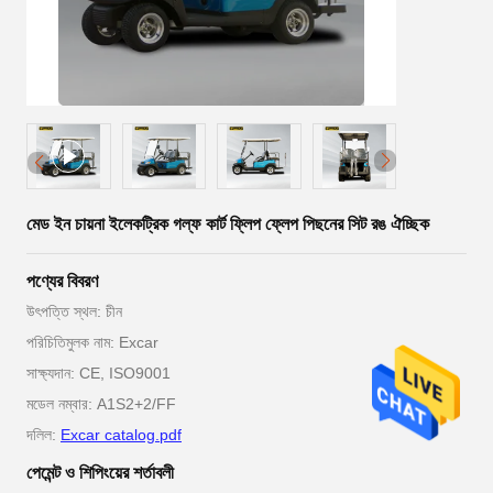
মেড ইন চায়না ইলেকট্রিক গল্ফ কার্ট ফ্লিপ ফ্লেপ পিছনের সিট রঙ ঐচ্ছিক
পণ্যের বিবরণ
উৎপত্তি স্থল: চীন
পরিচিতিমুলক নাম: Excar
সাক্ষ্যদান: CE, ISO9001
মডেল নম্বার: A1S2+2/FF
দলিল:
Excar catalog.pdf
পেমেন্ট ও শিপিংয়ের শর্তাবলী