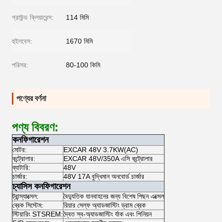
গ্রাউন্ড ক্লিয়ারেন্স:
114 মিমি
হুইলবেস:
1670 মিমি
পরিসর:
80-100 কিমি
পণ্যের বর্ণনা
পণ্য বিবরণ:
কনফিগারেশন
মোটর:
EXCAR 48V 3.7KW(AC)
কন্ট্রোলার:
EXCAR 48V/350A এসি কন্ট্রোলার
ব্যাটারি:
48V
চার্জার:
48V 17A বুদ্ধিমান অনবোর্ড চার্জার
চ্যাসিস কনফিগারেশন
ট্রান্স্যাক্সেল:
বৈদ্যুতিক যানবাহনের জন্য বিশেষ পিছন এক্সেল
ব্রেক সিস্টেম:
রিয়ার সেল্ফ অ্যাডজাস্টিং ড্রাম ব্রেক
স্টিয়ারিং STSREM:
দ্বৈত স্ব-অ্যাডজাস্টিং র্যাক এবং পিনিয়ন