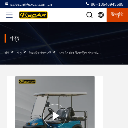
salescn@excar.com.cn
86--13546943585
উদ্ধৃতি
পণ্য
>
>
>
বাড়ি
পণ্য
বৈদ্যুতিক গল্ফ গেট
মেড ইন চায়না ইলেকট্রিক গল্ফ কার্ট ফ্লিপ ফ্লেপ পিছনের সিট রঙ ঐচ্ছিক