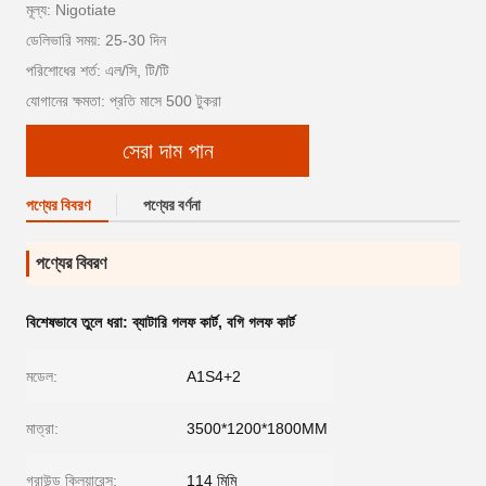
মূল্য: Nigotiate
ডেলিভারি সময়: 25-30 দিন
পরিশোধের শর্ত: এল/সি, টি/টি
যোগানের ক্ষমতা: প্রতি মাসে 500 টুকরা
সেরা দাম পান
পণ্যের বিবরণ
পণ্যের বর্ণনা
পণ্যের বিবরণ
বিশেষভাবে তুলে ধরা:
ব্যাটারি গলফ কার্ট
,
বগি গলফ কার্ট
মডেল:
A1S4+2
মাত্রা:
3500*1200*1800MM
গ্রাউন্ড ক্লিয়ারেন্স:
114 মিমি