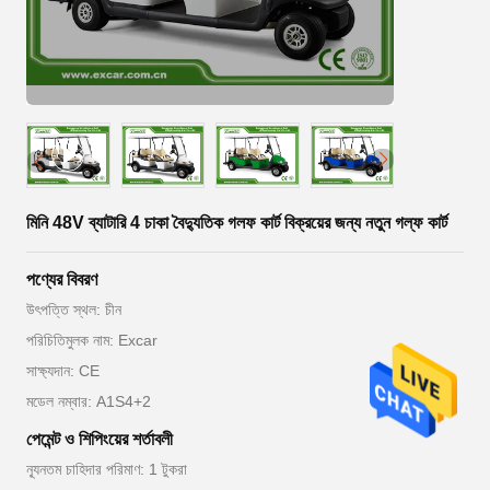
মিনি 48V ব্যাটারি 4 চাকা বৈদ্যুতিক গলফ কার্ট বিক্রয়ের জন্য নতুন গল্ফ কার্ট
পণ্যের বিবরণ
উৎপত্তি স্থল: চীন
পরিচিতিমুলক নাম: Excar
সাক্ষ্যদান: CE
মডেল নম্বার: A1S4+2
পেমেন্ট ও শিপিংয়ের শর্তাবলী
ন্যূনতম চাহিদার পরিমাণ: 1 টুকরা