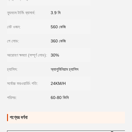
ন্যূনতম টার্নিং ব্যাসার্ধ:
3.9 মি
নেট ওজন:
560 কেজি
পে লোড:
360 কেজি
আরোহণ ক্ষমতা (সম্পূর্ণ লোড):
30%
চ্যাসিস:
অ্যালুমিনিয়াম চ্যাসিস
সর্বোচ্চ ফরওয়ার্ডিং গতি:
24KM/H
পরিসর:
60-80 কিমি
পণ্যের বর্ণনা