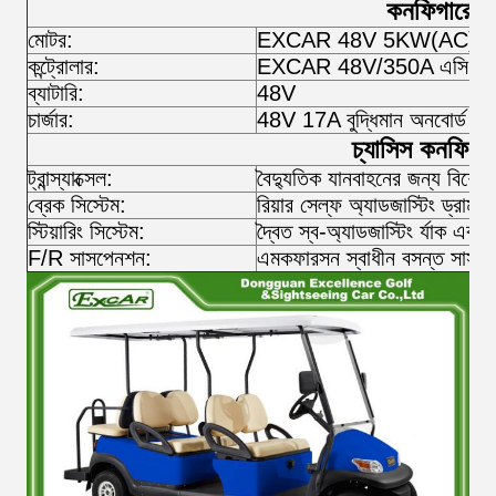
কনফিগারেশ
মোটর:
EXCAR 48V 5KW(AC)
কন্ট্রোলার:
EXCAR 48V/350A এসি কন্ট্
ব্যাটারি:
48V
চার্জার:
48V 17A বুদ্ধিমান অনবোর্ড চার্
চ্যাসিস কনফিগা
ট্রান্স্যাক্সেল:
বৈদ্যুতিক যানবাহনের জন্য বিশেষ
ব্রেক সিস্টেম:
রিয়ার সেল্ফ অ্যাডজাস্টিং ড্রাম ব
স্টিয়ারিং সিস্টেম:
দ্বৈত স্ব-অ্যাডজাস্টিং র্যাক এবং প
F/R সাসপেনশন:
এমকফারসন স্বাধীন বসন্ত সাসপ