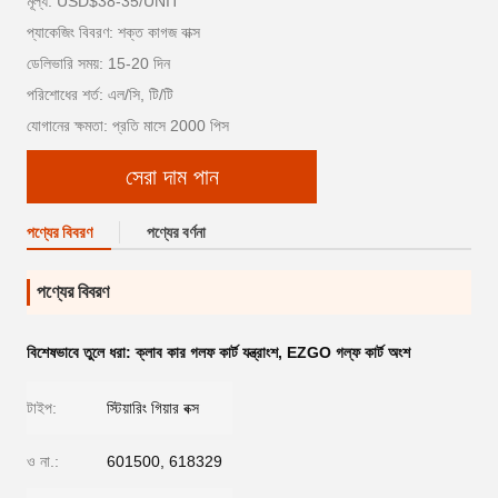
মূল্য: USD$38-35/UNIT
প্যাকেজিং বিবরণ: শক্ত কাগজ বাক্স
ডেলিভারি সময়: 15-20 দিন
পরিশোধের শর্ত: এল/সি, টি/টি
যোগানের ক্ষমতা: প্রতি মাসে 2000 পিস
সেরা দাম পান
পণ্যের বিবরণ
পণ্যের বর্ণনা
পণ্যের বিবরণ
বিশেষভাবে তুলে ধরা:
ক্লাব কার গলফ কার্ট যন্ত্রাংশ
,
EZGO গল্ফ কার্ট অংশ
টাইপ:
স্টিয়ারিং গিয়ার বক্স
ও না.:
601500, 618329