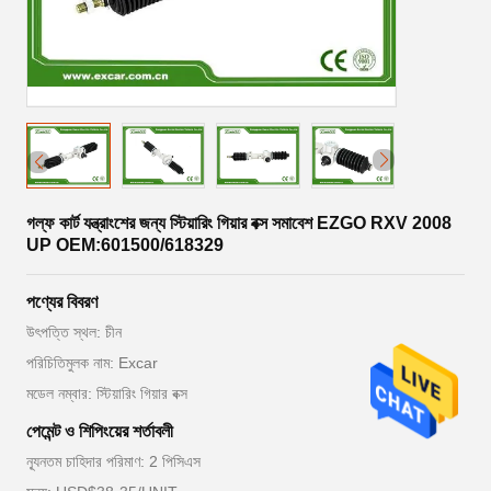
গল্ফ কার্ট যন্ত্রাংশের জন্য স্টিয়ারিং গিয়ার বক্স সমাবেশ EZGO RXV 2008
UP OEM:601500/618329
পণ্যের বিবরণ
উৎপত্তি স্থল: চীন
পরিচিতিমুলক নাম: Excar
মডেল নম্বার: স্টিয়ারিং গিয়ার বক্স
পেমেন্ট ও শিপিংয়ের শর্তাবলী
ন্যূনতম চাহিদার পরিমাণ: 2 পিসিএস