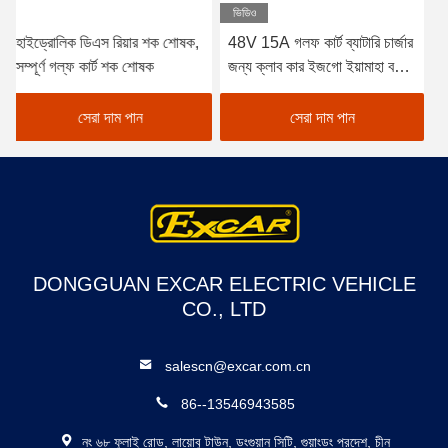
ভিডিও
48V 15A গলফ কার্ট ব্যাটারি চার্জার
ক্লাব কার ডিএস টাই রড এন্ড 2004-
জন্য ক্লাব কার ইজগো ইয়ামাহা বগি
UP ডান হাতের থ্রেড 2pcs
ইউএস ব্যাটারি ট্রোজান ক্রাউন 48
102022601 / 102288301
ভোল্ট ব্যাটারি চার্জার
সেরা দাম পান
সেরা দাম পান
DONGGUAN EXCAR ELECTRIC VEHICLE
CO., LTD
salescn@excar.com.cn
86--13546943585
নং ৬৮ ফুলাই রোড, লায়োবু টাউন, ডংগুয়ান সিটি, গুয়াংডং প্রদেশ, চীন