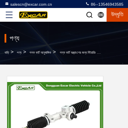
salescn@excar.com.cn
86--13546943585
উদ্ধৃতি
পণ্য
>
>
>
বাড়ি
পণ্য
গলফ কার্ট আনুষাঙ্গিক
গল্ফ কার্ট যন্ত্রাংশের জন্য স্টিয়ারিং গিয়ার বক্স সমাবেশ EZGO RXV 2008 UP OEM:601500/618329