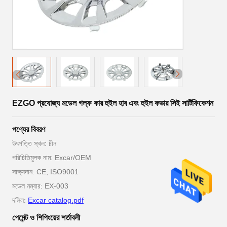
EZGO প্রযোজ্য মডেল গল্ফ কার হুইল হাব এবং হুইল কভার সিই সার্টিফিকেশন
পণ্যের বিবরণ
উৎপত্তি স্থল: চীন
পরিচিতিমুলক নাম: Excar/OEM
সাক্ষ্যদান: CE, ISO9001
মডেল নম্বার: EX-003
দলিল:
Excar catalog.pdf
পেমেন্ট ও শিপিংয়ের শর্তাবলী