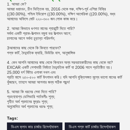
1. আমরা কে?
আমরা গুয়াংডং, চীন ভিত্তিক হয়, 2016 থেকে শুরু, দক্ষিণ-পূর্ব এশিয়া বিক্রি
((30.00%), পশ্চিম ইউরোপ ((30.00%), দক্ষিণ আমেরিকা ((20.00%), মধ্য
আমাদের অফিসে মোট ২২০-৩০০ জন লোক কাজ করে।
2. আমরা কিভাবে গুণগত মানের গ্যারান্টি দিতে পারি?
সর্বদা একটি প্রাক-উত্পাদন নমুনা ভর উত্পাদন আগে;
চালানের আগে সর্বদা চূড়ান্ত পরিদর্শন;
3আমাদের কাছ থেকে কি কিনতে পারবেন?
গল্ফ কার্ট, বৈদ্যুতিক ক্যারি, ভিউয়িং বাস, আনুষাঙ্গিক
4. কেন আপনি আমাদের কাছ থেকে কিনবেন অন্য সরবরাহকারীদের কাছ থেকে নয়?
EXCAR একটি পেশাদারী নির্মাতা বৈদ্যুতিক কার্ট যা 2006 সালে প্রতিষ্ঠিত হয়।
25,000 বর্গ মিটার এলাকা দখল এবং
প্রতি মাসে ২৫০-৫০০ কার্ট উৎপাদন করি। যদি আপনি যুক্তিসঙ্গত মূল্যে ভালো মানের কার্ট
খুঁজছেন, তাহলে আমরা আপনার জন্য সঠিক পছন্দ!
5. আমরা কি ধরনের সেবা দিতে পারি?
গ্রহণযোগ্য ডেলিভারি শর্তাবলীঃ শূন্য;
গৃহীত অর্থ প্রদানের মুদ্রাঃ শূন্য;
অনুমোদিত অর্থ প্রদানের ধরনঃ শূন্য;
Tags:
ডিএস ক্লাব কার চার্জার রিসেপ্ট্যাকল
ডিএস গল্ফ কার্ট চার্জার রিসেপ্ট্যাকল