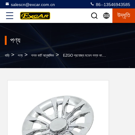
salescn@excar.com.cn
86--13546943585
উদ্ধৃতি
পণ্য
>
>
>
বাড়ি
পণ্য
গলফ কার্ট আনুষাঙ্গিক
EZGO প্রযোজ্য মডেল গল্ফ কার হুইল হাব এবং হুইল কভার সিই সার্টিফিকেশন