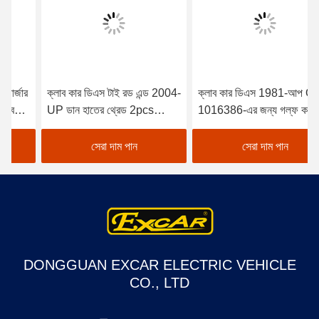
ক্লাব কার ডিএস টাই রড এন্ড 2004-
ক্লাব কার ডিএস 1981-আপ OEM
UP ডান হাতের থ্রেড 2pcs
1016386-এর জন্য গল্ফ কার্ট ফ্রন্ট
102022601 / 102288301
এন্ড কিং পিন মেরামত কিট
সেরা দাম পান
সেরা দাম পান
DONGGUAN EXCAR ELECTRIC VEHICLE
CO., LTD