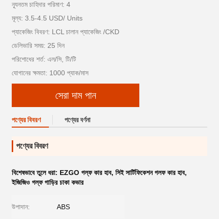
ন্যূনতম চাহিদার পরিমাণ: 4
মূল্য: 3.5-4.5 USD/ Units
প্যাকেজিং বিবরণ: LCL চালান প্যাকেজিং /CKD
ডেলিভারি সময়: 25 দিন
পরিশোধের শর্ত: এল/সি, টি/টি
যোগানের ক্ষমতা: 1000 প্যাক/মাস
সেরা দাম পান
পণ্যের বিবরণ
পণ্যের বর্ণনা
পণ্যের বিবরণ
বিশেষভাবে তুলে ধরা:
EZGO গল্ফ কার হাব
,
সিই সার্টিফিকেশন গলফ কার হাব
,
ইজিজিও গল্ফ গাড়ির চাকা কভার
উপাদান:
ABS