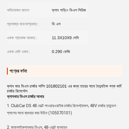
অভিযোজন মডেল:
ক্লাব গাড়ি> ডিএস সিরিজ
প্রযোজ্য মডেল/প্রকার::
ডি এস
একক প্যাকেজ আকার::
11.3X10X9 সেমি
একক মোট ওজন::
0.290 কেজি
পণ্যের বর্ণনা
ক্লাব কার ডিএস চার্জার পার্টস 101802101 এর জন্য তারের সাথে বৈদ্যুতিক গল্ফ কার্ট
চার্জার রিসেপ্টেল
ক্লাবকার ডিএস চার্জার আধার
1. ClubCar DS 48 ভোল্ট পাওয়ারওয়াইজ চার্জার রিসেপ্ট্যাকল, 48V চার্জার হ্যান্ডেল 
প্লাগের সাথে ব্যবহার করা উচিত (
105070101
)
2. মানানসই
ক্লাবকার ডিএস
, 48-ভোল্ট যানবাহন