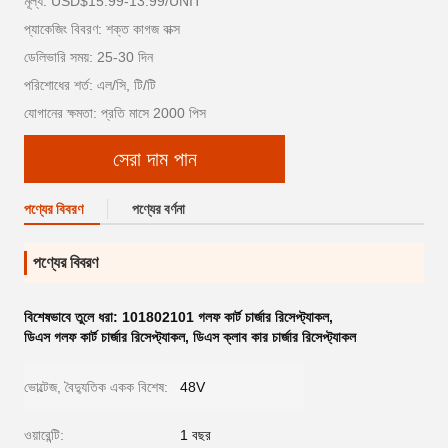
মূল্য: USD$15.99-13.99/UNIT
প্যাকেজিং বিবরণ: শক্ত কাগজ বাক্স
ডেলিভারি সময়: 25-30 দিন
পরিশোধের শর্ত: এল/সি, টি/টি
যোগানের ক্ষমতা: প্রতি মাসে 2000 পিস
সেরা দাম পান
পণ্যের বিবরণ
পণ্যের বর্ণনা
পণ্যের বিবরণ
বিশেষভাবে তুলে ধরা:
101802101 গলফ কার্ট চার্জার রিসেপ্ট্যাকল
,
ডিএস গলফ কার্ট চার্জার রিসেপ্ট্যাকল
,
ডিএস ক্লাব কার চার্জার রিসেপ্ট্যাকল
ভোল্টেজ, বৈদ্যুতিক একক বিশেষ:
48V
ওয়ারেন্টি:
1 বছর