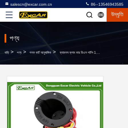
salescn@excar.com.cn
86--13546943585
উদ্ধৃতি
পণ্য
>
>
>
বাড়ি
পণ্য
গলফ কার্ট আনুষাঙ্গিক
ক্যাবলস ক্লাব কার ডিএস পার্টস 101802101 সহ বৈদ্যুতিক গলফ কার্ট চার্জার রিসেপ্ট্যাকল