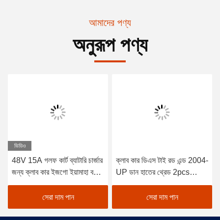
আমাদের পণ্য
অনুরূপ পণ্য
ভিডিও
48V 15A গলফ কার্ট ব্যাটারি চার্জার
ক্লাব কার ডিএস টাই রড এন্ড 2004-
জন্য ক্লাব কার ইজগো ইয়ামাহা বগি
UP ডান হাতের থ্রেড 2pcs
ইউএস ব্যাটারি ট্রোজান ক্রাউন 48
102022601 / 102288301
ভোল্ট ব্যাটারি চার্জার
সেরা দাম পান
সেরা দাম পান