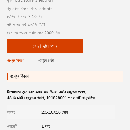
মূল্য: USD$5.99-3.99/UNIT
প্যাকেজিং বিবরণ: শক্ত কাগজ বাক্স
ডেলিভারি সময়: 7-10 দিন
পরিশোধের শর্ত: এল/সি, টি/টি
যোগানের ক্ষমতা: প্রতি মাসে 2000 পিস
সেরা দাম পান
পণ্যের বিবরণ
পণ্যের বর্ণনা
পণ্যের বিবরণ
বিশেষভাবে তুলে ধরা:
ক্লাব কার ডিএস চার্জার হ্যান্ডেল প্লাগ
,
48 ভি চার্জার হ্যান্ডেল প্লাগ
,
101828901 গলফ কার্ট আনুষাঙ্গিক
আকার:
20X10X10 সেমি
ওয়ারেন্টি:
1 বছর