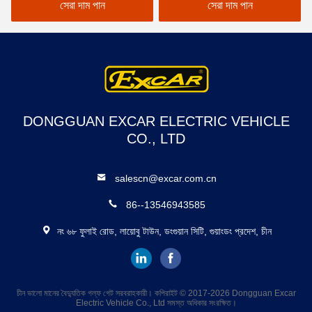
ভোল্ট ব্যাটারি চার্জার
সেরা দাম পান
সেরা দাম পান
DONGGUAN EXCAR ELECTRIC VEHICLE
CO., LTD
salescn@excar.com.cn
86--13546943585
নং ৬৮ ফুলাই রোড, লায়োবু টাউন, ডংগুয়ান সিটি, গুয়াংডং প্রদেশ, চীন
চীন ভালো মানের বৈদ্যুতিক গল্ফ গেট সরবরাহকারী। কপিরাইট © 2017-2026 Dongguan Excar
Electric Vehicle Co., Ltd সমস্ত অধিকার সংরক্ষিত।