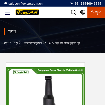
salescn@excar.com.cn
86--13546943585
উদ্ধৃতি
পণ্য
>
>
>
বাড়ি
পণ্য
গলফ কার্ট আনুষাঙ্গিক
48V গল্ফ কার্ট চার্জার হ্যান্ডেল প্লাগ-এর জন্য ক্লাব কার ডিএস প্রিসিডেন্ট 101828901