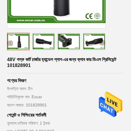
48V গল্ফ কার্ট চার্জার হ্যান্ডেল প্লাগ-এর জন্য ক্লাব কার ডিএস প্রিসিডেন্ট
101828901
পণ্যের বিবরণ
উৎপত্তি স্থল: চীন
পরিচিতিমুলক নাম: Excar
মডেল নম্বার: 101828901
পেমেন্ট ও শিপিংয়ের শর্তাবলী
ন্যূনতম চাহিদার পরিমাণ: 1 টুকরা