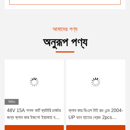
আমাদের পণ্য
অনুরূপ পণ্য
ভিডিও
48V 15A গলফ কার্ট ব্যাটারি চার্জার
ক্লাব কার ডিএস টাই রড এন্ড 2004-
জন্য ক্লাব কার ইজগো ইয়ামাহা বগি
UP ডান হাতের থ্রেড 2pcs
ইউএস ব্যাটারি ট্রোজান ক্রাউন 48
102022601 / 102288301