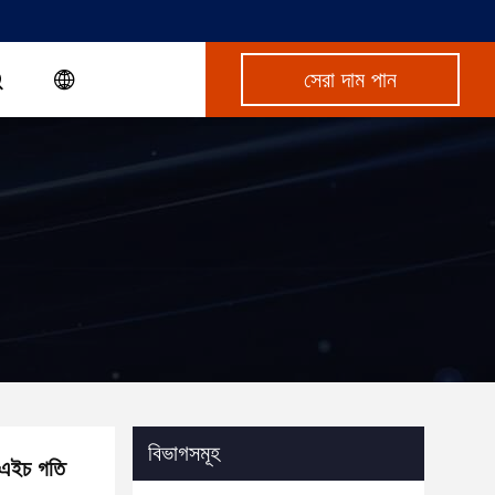
সেরা দাম পান
বিভাগসমূহ
/ এইচ গতি