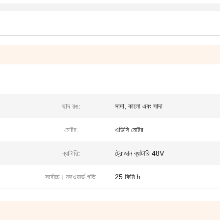
ছাদ রঙ:
সাদা, কালো এবং সাদা
মোটর:
এডিসি মোটর
ব্যাটারি:
ট্রোজান ব্যাটারি 48V
সর্বোচ্চ। ফরওয়ার্ড গতি:
25 কিমি h