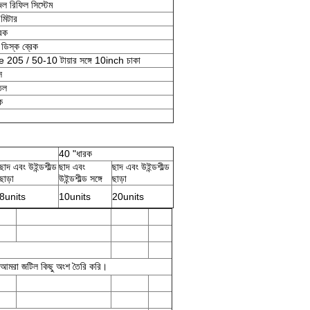
 জল রিফিল সিস্টেম
মিটার
রেক
 ডিস্ক ব্রেক
e 205 / 50-10 টায়ার সঙ্গে 10inch চাকা
স
তল
ে
40 "ধারক
ছাদ এবং উইন্ডশীল্ড
ছাদ এবং
ছাদ এবং উইন্ডশীল্ড
ছাড়া
উইন্ডশীল্ড সঙ্গে
ছাড়া
8units
10units
20units
 না আমরা জটিল কিছু অংশ তৈরি করি।