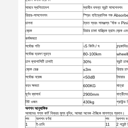
সামনে স্থগিতাদেশ
স্বাধীন বসন্ত ফ্রন্ট সাসপেনশন
রিয়ার-সাসপেনশন
স্প্রিং হাইড্রোলিক শক Absorb
চালনা
দ্বৈত স্বয়ং সামঞ্জস্য "র্যাক ও Pin
ব্রেক
রিয়ার চাকা যান্ত্রিক ড্রাম ব্রেক এবং 
কর্মক্ষমতা
সর্বোচ্চ গতি
২5 কিমি / ঘ
বন্দুকাদি
সর্বোচ্চ ভ্রমণ দূরত্ব
80-100km
wheel
ঢাল ক্যাপাসিটি ঢালাই
ফ্রন্ট চা
30%
ব্রেক রেঞ্জ
রিয়ার চ
≤3m
সর্বোচ্চ নয়েজ
ট্যায়ার
<50dB
বহন ক্ষমতা
মাত্রা
600KG
ঘূর্ণন ব্যাসার্ধ
যাত্রীদে
2900mm
নিট ওজন
গ্রাউন্ড ক
430kg
অপশন আনুষাঙ্গিক
আমাদের গল্ফ কার্ট বিক্রয় মূল্য বৃদ্ধি, আমরা অনেক ঐচ্ছিক মালপত্র প্রদান।
পদ
অপশন বর্ণনা
পদ
অপশন বর্
1
ই-চাবি
11
2 পয়েন্ট 