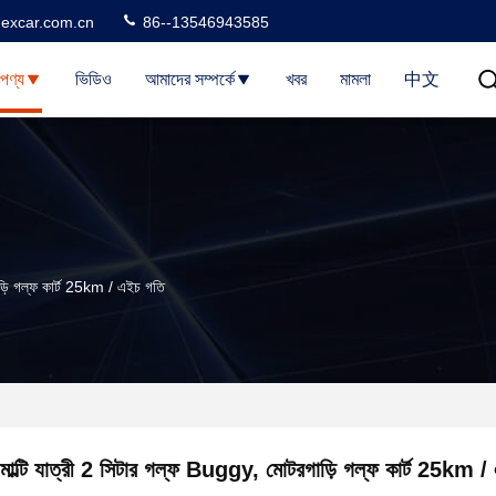
excar.com.cn
86--13546943585
পণ্য
ভিডিও
আমাদের সম্পর্কে
খবর
মামলা
中文
াড়ি গল্ফ কার্ট 25km / এইচ গতি
মাল্টি যাত্রী 2 সিটার গল্ফ Buggy, মোটরগাড়ি গল্ফ কার্ট 25km 