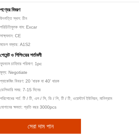
পণ্যের বিবরণ
উৎপত্তি স্থল: চীন
পরিচিতিমুলক নাম: Excar
সাক্ষ্যদান: CE
মডেল নম্বার: A1S2
পেমেন্ট ও শিপিংয়ের শর্তাবলী
ন্যূনতম চাহিদার পরিমাণ: 1pc
মূল্য: Negotiate
প্যাকেজিং বিবরণ: 20 'ধারক বা 40' ধারক
ডেলিভারি সময়: 7-15 দিনের
পরিশোধের শর্ত: টি / টি, এল / সি, ডি / পি, টি / টি, ওয়েস্টার্ন ইউনিয়ন, মানিগ্রাম
যোগানের ক্ষমতা: প্রতি বছর 3000pcs
সেরা দাম পান