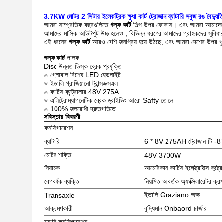
3.7KW মোটর 2 সিটার ইলেকট্রিক ক্ষুধা কার্ট ট্রোজান ব্যাটারি সবুজ রঙ বৈদ্যুতিক 
আমরা সাম্প্রতিক বছরগুলিতে
গল্ফ কার্ট
শিল্প উপর ফোকাস। এবং আমরা আমাদের ম
আমাদের মাসিক আউটপুট উচ্চ হলেও
, বিভিন্ন ধরণের আমাদের গ্রাহকদের সুবিধা
এই ধরনের
গল্ফ
কার্ট
আরও বেশি জনপ্রিয় হয়ে উঠছে, এবং আমরা দেশের উপর খ
গল্ফ কার্ট
পালক:
Disc উন্নত ডিস্ক ব্রেক প্রযুক্তি
※ গ্লোবাল বিশেষ LED হেডলাইট
※ ইতালি গ্রাজিয়ানো ট্রান্সএক্সএল
※ কার্টিস কন্ট্রোলার 48V 275A
※ এলিট্রোম্যাগনেটিক ব্রেক ড্রাইভিং আরো Safty তোলে
※ 100% জলরোধী দ্রুতগতিতে
সবিস্তার বিবরণী
কনফিগারেশন
ব্যাটারি
6 * 8V 275AH ট্রোজান টি -
মোটর শক্তি
48V 3700W
নিয়ামক
আমেরিকান কার্টিস ইলেক্ট্রনিক্স কন্ট্
বেগবর্ধক ব্যক্তি
নিয়মিত আবর্তক অ্যাক্সিলারেটর ক্
ইতালি Graziano অক্ষ
Transaxle
আক্রমণকারী
বুদ্ধিমান Onbaord চার্জার
চ্যাসি কনফিগারেশন