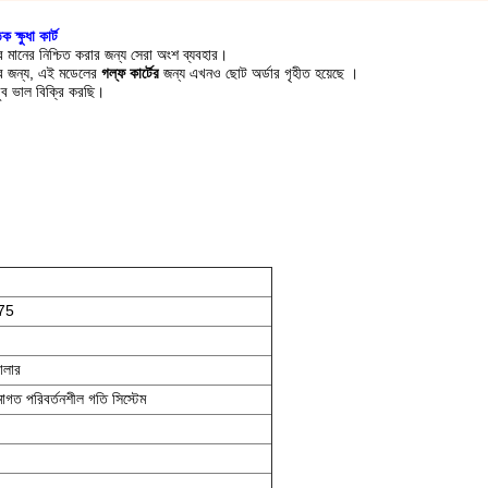
ক্ষুধা কার্ট
ানের নিশ্চিত করার জন্য সেরা অংশ ব্যবহার।
র
জন্য, এই মডেলের
গল্ফ
কার্টের
জন্য এখনও ছোট অর্ডার গৃহীত হয়েছে
।
ুব ভাল বিক্রি করছি।
875
রোলার
রমাগত পরিবর্তনশীল গতি সিস্টেম