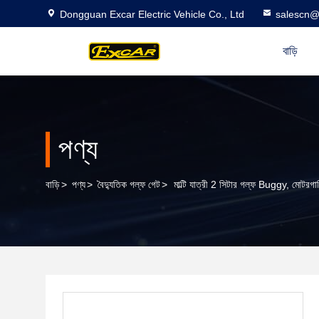
Dongguan Excar Electric Vehicle Co., Ltd
salescn@
বাড়ি
পণ্য
বাড়ি
>
পণ্য
>
বৈদ্যুতিক গল্ফ গেট
>
মাল্টি যাত্রী 2 সিটার গল্ফ Buggy, মোটরগ