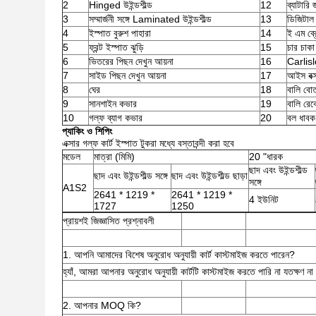
2
Hinged উইন্ডশীল্ড
12
ব্যাটারি
3
সম্মার্জনী সঙ্গে Laminated উইন্ডশীল্ড
13
ডিজিটাল 
4
ইস্পাত বুরুশ পাহারা
14
ই এম ব্
5
ফ্রন্ট ইস্পাত ঝুড়ি
15
চার চাকা
6
ভিতরের পিছন দেখুন আয়না
16
Carlisl
7
সাইড পিছন দেখুন আয়না
17
আইস বক্
8
ঘের
18
বালি বো
9
সানশাইন কভার
19
বালি রেক
10
গল্ফ ব্যাগ কভার
20
বল ধাবক
প্যাকিং ও শিপিং
এক্সার গল্ফ কার্ট ইস্পাত টুকরা মধ্যে বস্তাবন্দী করা হবে
মডেল
মাত্রা (মিমি)
20 "ধারক
ছাদ এবং উইন্ডশীল্ড
ছাদ এবং উইন্ডশীল্ড সঙ্গে
ছাদ এবং উইন্ডশীল্ড ছাড়া
সঙ্গে
A1S2
2641 * 1219 *
2641 * 1219 *
4 ইউনিট
1727
1250
প্রায়শই জিজ্ঞাসিত প্রশ্নাবলী
1. আপনি আমাদের বিশেষ অনুরোধ অনুযায়ী কার্ট কাস্টমাইজ করতে পারেন?
হ্যাঁ, আমরা আপনার অনুরোধ অনুযায়ী কার্টটি কাস্টমাইজ করতে পারি না যতক্ষণ
2. আপনার MOQ কি?