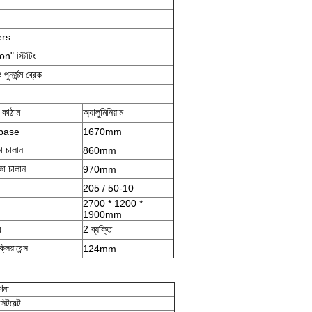
ers
ion" স্টিটিং
পুনর্জন্ম ব্রেক
র কাঠাম
অ্যালুমিনিয়াম
base
1670mm
কা চালান
860mm
াকা চালান
970mm
205 / 50-10
2700 * 1200 *
1900mm
র
2 ব্যক্তি
্লিয়ারেন্স
124mm
ণনা
সিটবেল্ট