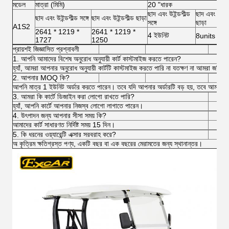
মডেল
মাত্রা (মিমি)
20 "ধারক
ছাদ এবং উইন্ডশীল্ড
ছাদ এবং উইন্ডশ
ছাদ এবং উইন্ডশীল্ড সঙ্গে
ছাদ এবং উইন্ডশীল্ড ছাড়া
সঙ্গে
ছাড়া
A1S2
2641 * 1219 *
2641 * 1219 *
4 ইউনিট
8units
1727
1250
প্রায়শই জিজ্ঞাসিত প্রশ্নাবলী
1. আপনি আমাদের বিশেষ অনুরোধ অনুযায়ী কার্ট কাস্টমাইজ করতে পারেন?
হ্যাঁ, আমরা আপনার অনুরোধ অনুযায়ী কার্টটি কাস্টমাইজ করতে পারি না যতক্ষণ না আমরা জটিল
2. আপনার MOQ কি?
আপনি মাত্র 1 ইউনিট অর্ডার করতে পারেন। তবে যদি আপনার অর্ডারটি বড় হয়, তবে আমরা 
3. আমরা কি কার্টে ডিজাইন করা লোগো রাখতে পারি?
হ্যাঁ, আপনি কার্টে আপনার নিজস্ব লোগো লাগাতে পারেন।
4. উৎপাদন জন্য আপনার সীসা সময় কি?
আমাদের কার্ট সাধারণত নির্দিষ্ট সময় 15 দিন।
5. কি ধরনের ওয়্যারেন্টি এক্সার সরবরাহ করে?
অ কৃত্রিম ক্ষতিগ্রস্ত পণ্য, একটি বছর বা এক বছরের মেরামতের জন্য স্থানান্তর।