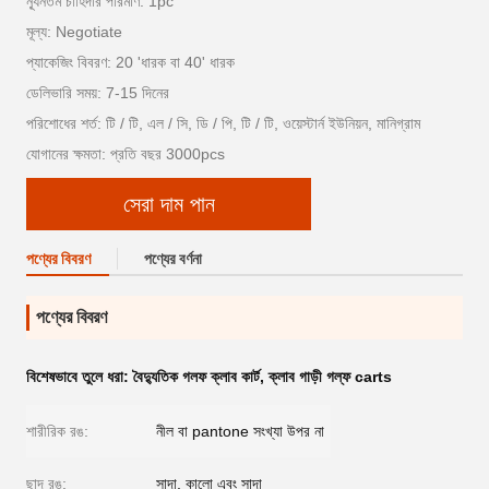
ন্যূনতম চাহিদার পরিমাণ: 1pc
মূল্য: Negotiate
প্যাকেজিং বিবরণ: 20 'ধারক বা 40' ধারক
ডেলিভারি সময়: 7-15 দিনের
পরিশোধের শর্ত: টি / টি, এল / সি, ডি / পি, টি / টি, ওয়েস্টার্ন ইউনিয়ন, মানিগ্রাম
যোগানের ক্ষমতা: প্রতি বছর 3000pcs
সেরা দাম পান
পণ্যের বিবরণ
পণ্যের বর্ণনা
পণ্যের বিবরণ
বিশেষভাবে তুলে ধরা:
বৈদ্যুতিক গলফ ক্লাব কার্ট
,
ক্লাব গাড়ী গল্ফ carts
শারীরিক রঙ:
নীল বা pantone সংখ্যা উপর না
ছাদ রঙ:
সাদা, কালো এবং সাদা