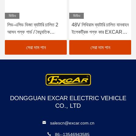
ভিডিও
ভিডিও
লিড-এসিড ভিজা ব্যাটারি চালিত 2
48V লিথিয়াম ব্যাটারি চালিত যানবাহন
আসন গল্ফ গার্ড / বৈদ্যুতিক
ইলেকট্রিক গল্ফ কার EXCAR
Buggy গাড়ী গল্ফ
A1S6+2 সাদা
সেরা দাম পান
সেরা দাম পান
DONGGUAN EXCAR ELECTRIC VEHICLE
CO., LTD
salescn@excar.com.cn
86--13546943585