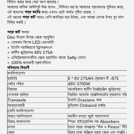
নিশ্চিত করার জন্য সেরা অংশ ব্যবহার।
আমাদের মাসিক আউটপুট উচ্চ হলেও
, বিভিন্ন ধরণের আমাদের গ্রাহকদের সুবিধার
জন্য,
এই মডেলের
গল্ফ
কার্টের
জন্য এখনও ছোট অর্ডার গৃহীত হয়েছে
।
এই ধরনের
গল্ফ
কার্ট
আরও বেশি জনপ্রিয় হয়ে উঠছে, এবং আমরা দেশের উপর খুব ভাল
বিক্রি করছি।
গল্ফ কার্ট
পালক:
Disc উন্নত ডিস্ক ব্রেক প্রযুক্তি
※ গ্লোবাল বিশেষ LED হেডলাইট
※ ইতালি গ্রাজিয়ানো ট্রান্সএক্সএল
※ কার্টিস কন্ট্রোলার 48V 275A
※ এলিট্রোম্যাগনেটিক ব্রেক ড্রাইভিং আরো Safty তোলে
※ 100% জলরোধী দ্রুতগতিতে
সবিস্তার বিবরণী
কনফিগারেশন
ব্যাটারি
6 * 8V 275AH ট্রোজান টি -875
মোটর শক্তি
48V 3700W
নিয়ামক
আমেরিকান কার্টিস ইলেক্ট্রনিক্স কন্ট্রোলার
বেগবর্ধক ব্যক্তি
নিয়মিত আবর্তক অ্যাক্সিলারেটর ক্রমাগত পরিবর্তন
Transaxle
ইতালি Graziano অক্ষ
আক্রমণকারী
বুদ্ধিমান Onbaord চার্জার
চ্যাসি কনফিগারেশন
সামনে স্থগিতাদেশ
স্বাধীন বসন্ত ফ্রন্ট সাসপেনশন
রিয়ার-সাসপেনশন
স্প্রিং হাইড্রোলিক শক Absorbers
চালনা
দ্বৈত স্বয়ং সামঞ্জস্য "র্যাক ও Pinion" স্টিটিং
ব্রেক
রিয়ার চাকা যান্ত্রিক ড্রাম ব্রেক এবং পুনর্জন্ম ব্রেক