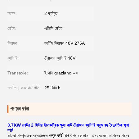
আসন:
2 ব্যক্তি
মোটর:
এডিসি মোটর
নিয়ামক:
কার্টিজ নিয়ামক 48V 275A
ব্যাটারি:
ট্রোজান ব্যাটারি 48V
Transaxle:
ইতালি graziano অক্ষ
সর্বোচ্চ। ফরওয়ার্ড গতি:
25 কিমি h
পণ্যের বর্ণনা
3.7KW মোটর 2 সিটার ইলেকট্রিক ক্ষুধা কার্ট ট্রোজান ব্যাটারি সবুজ রঙ বৈদ্যুতিক ক্ষুধা
কার্ট
আমরা সাম্প্রতিক বছরগুলিতে
গল্ফ কার্ট
শিল্প উপর ফোকাস। এবং আমরা আমাদের মানের