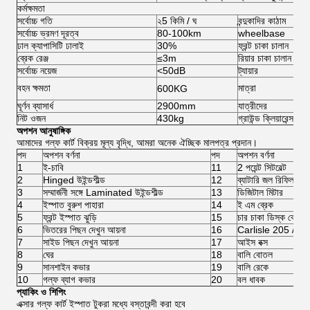
কর্মক্ষমতা
সর্বোচ্চ গতি
২5 কিমি / ঘ
বন্দুকাদির কাঠাম
সর্বোচ্চ ভ্রমণ দূরত্ব
80-100km
wheelbase
ঢাল ক্যাপাসিটি ঢালাই
30%
ফ্রন্ট চাকা চালান
ব্রেক রেঞ্জ
≤3m
রিয়ার চাকা চালান
সর্বোচ্চ নয়েজ
<50dB
ট্যায়ার
বহন ক্ষমতা
মাত্রা
600KG
ঘূর্ণন ব্যাসার্ধ
2900mm
যাত্রীদের
নিট ওজন
430kg
গ্রাউন্ড ক্লিয়ারেন্স
অপশন আনুষাঙ্গিক
আমাদের গল্ফ কার্ট বিক্রয় মূল্য বৃদ্ধি, আমরা অনেক ঐচ্ছিক মালপত্র প্রদান।
পদ
অপশন বর্ণনা
পদ
অপশন বর্ণনা
1
ই-চাবি
11
2 পয়েন্ট সিটবেল্ট
2
Hinged উইন্ডশীল্ড
12
ব্যাটারি জল রিফিল সিস্
3
সম্মার্জনী সঙ্গে Laminated উইন্ডশীল্ড
13
ডিজিটাল মিটার
4
ইস্পাত বুরুশ পাহারা
14
ই এম ব্রেক
5
ফ্রন্ট ইস্পাত ঝুড়ি
15
চার চাকা ডিস্ক ব্রেক
6
ভিতরের পিছন দেখুন আয়না
16
Carlisle 205 / 50-1
7
সাইড পিছন দেখুন আয়না
17
আইস বক্স
8
ঘের
18
বালি বোতল
9
সানশাইন কভার
19
বালি রেকে
10
গল্ফ ব্যাগ কভার
20
বল ধাবক
প্যাকিং ও শিপিং
এক্সার গল্ফ কার্ট ইস্পাত টুকরা মধ্যে বস্তাবন্দী করা হবে