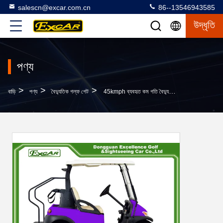
salescn@excar.com.cn
86--13546943585
উদ্ধৃতি
পণ্য
>
>
>
বাড়ি
পণ্য
বৈদ্যুতিক গল্ফ গেট
45kmph ব্যবহৃত কম গতি বৈদ্যুতিক যানবাহন 2 এসি ডিসি সিস্টেম সঙ্গে রিয়ার আসন