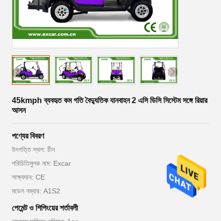
45kmph ব্যবহৃত কম গতি বৈদ্যুতিক যানবাহন 2 এসি ডিসি সিস্টেম সঙ্গে রিয়ার
আসন
পণ্যের বিবরণ
উৎপত্তি স্থল: চীন
পরিচিতিমুলক নাম: Excar
সাক্ষ্যদান: CE
মডেল নম্বার: A1S2
পেমেন্ট ও শিপিংয়ের শর্তাবলী