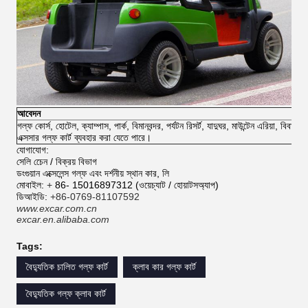
আবেদন
গল্ফ কোর্স, হোটেল, ক্যাম্পাস, পার্ক, বিমানবন্দর, পর্যটন রিসর্ট, যাদুঘর, মাউন্টেন এরিয়া, বিব
এক্সসার গল্ফ কার্ট ব্যবহার করা যেতে পারে।
যোগাযোগ:
সেলি চেেন / বিক্রয় বিভাগ
ডংগুয়ান এক্সেলেন্স গল্ফ এবং দর্শনীয় স্থান কার, লি
মোবাইল:
+
86- 15016897312 (ওয়েচ্যাট / হোয়াটসঅ্যাপ)
ডিআইডি:
+86-0769-81107592
www.excar.com.cn
excar.en.alibaba.com
Tags:
বৈদ্যুতিক চালিত গল্ফ কার্ট
ক্লাব কার গল্ফ কার্ট
বৈদ্যুতিক গল্ফ ক্লাব কার্ট