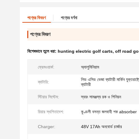
পণ্যের বিবরণ
পণ্যের বর্ণনা
পণ্যের বিবরণ
বিশেষভাবে তুলে ধরা:
hunting electric golf carts
,
off road go
ফ্রেমওয়ার্ক:
অ্যালুমিনিয়াম
লিড এসিড ভেজা ব্যাটারী মার্কিন যুক্তরাষ্ট
ব্যাটারি:
ব্যাটারী
স্টিয়ার সিস্টেম:
স্বয়ং সামঞ্জস্য রক ও পিনিয়ন
রিয়ার স্থগিতাদেশ:
কুণ্ডলী বসন্ত জলবাহী শক absorber
Charger:
48V 17Ah অনবোর্ড চার্জার