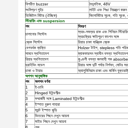
বিপরীত buzzer
বৈদ্যুতিক, 48V
সংমিশ্রণ সুইচ
লাইট এবং শিঙা নিয়ন্ত্রণ করুন
ডিজিটাল মিটার (ঐচ্ছিক)
কিলোমিটার সূচক, গতি সূচক, ও
স্টিয়ারিং এবং suspersion
পদ
বিবরণ
স্বয়ং-সমন্বয় রাক এবং পিনিয়ন স্টিয়ারি
চালানোর সিস্টেম
স্বয়ংক্রিয় ক্ষতিপূরণ ফাংশন সঙ্গে
ব্রেক সিস্টেম
রিয়ার চাকা যান্ত্রিক ব্রেক
বেগবর্ধক ব্যক্তি
Holzer টাইপ, stepless গতি পরিবর
সামনে স্থগিতাদেশ
ম্যাকফারসন স্বাধীন বসন্ত স্থগিতাদেশ
রিয়ার স্থগিতাদেশ
কুণ্ডলী বসন্ত জলবাহী শক absorbe
ড্রাইভিং মডেল
রিয়ার অক্ষ দুটি পর্যায় নির্গমন, মোটর স
চাকা ও টায়ার
অ্যালুমিনিয়াম চাকা এবং মার্কিন যুক্তর
অপশন আনুষাঙ্গিক
পদ
অপশন বর্ণনা
1
ই-চাবি
2
Hinged উইন্ডশীল্ড
3
সম্মার্জনী সঙ্গে Laminated উইন্ডশীল্ড
4
ইস্পাত বুরুশ পাহারা
5
ফ্রন্ট ইস্পাত ঝুড়ি
6
ভিতরের পিছন দেখুন আয়না
7
সাইড পিছন দেখুন আয়না
8
ঘের