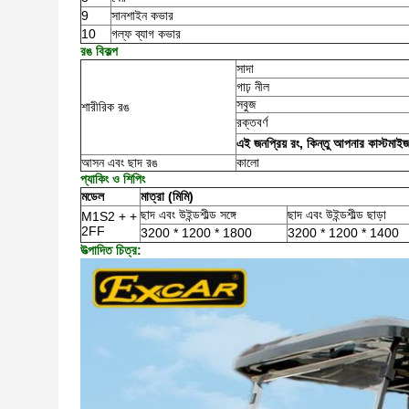
9
সানশাইন কভার
10
গল্ফ ব্যাগ কভার
রঙ বিকল্প
সাদা
গাঢ় নীল
সবুজ
শারীরিক রঙ
রক্তবর্ণ
এই জনপ্রিয় রং, কিন্তু আপনার কাস্টমাইজড 
আসন এবং ছাদ রঙ
কালো
প্যাকিং ও শিপিং
মডেল
মাত্রা (মিমি)
ছাদ এবং উইন্ডশীল্ড সঙ্গে
ছাদ এবং উইন্ডশীল্ড ছাড়া
M1S2 + +
2FF
3200 * 1200 * 1800
3200 * 1200 * 1400
উত্পাদিত চিত্র: