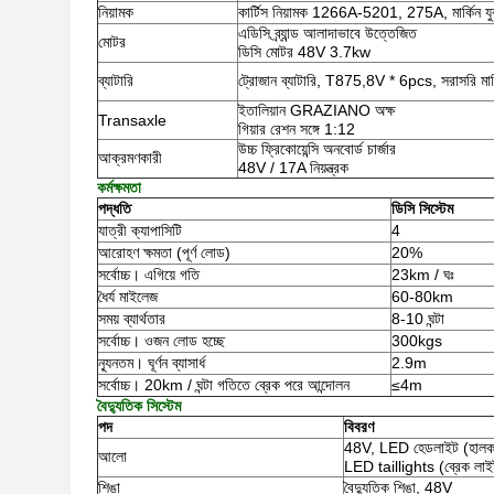
নিয়ামক
কার্টিস নিয়ামক 1266A-5201, 275A, মার্কিন যুক
এডিসি ব্র্যান্ড আলাদাভাবে উত্তেজিত
মোটর
ডিসি মোটর 48V 3.7kw
ব্যাটারি
ট্রোজান ব্যাটারি, T875,8V * 6pcs, সরাসরি মার্ক
ইতালিয়ান GRAZIANO অক্ষ
Transaxle
গিয়ার রেশন সঙ্গে 1:12
উচ্চ ফ্রিকোয়েন্সি অনবোর্ড চার্জার
আক্রমণকারী
48V / 17A নিয়ন্ত্রক
কর্মক্ষমতা
পদ্ধতি
ডিসি সিস্টেম
যাত্রী ক্যাপাসিটি
4
আরোহণ ক্ষমতা (পূর্ণ লোড)
20%
সর্বোচ্চ।
এগিয়ে গতি
23km / ঘঃ
ধৈর্য মাইলেজ
60-80km
সময় ব্যার্থতার
8-10 ঘন্টা
সর্বোচ্চ।
ওজন লোড হচ্ছে
300kgs
ন্যূনতম।
ঘূর্ণন ব্যাসার্ধ
2.9m
সর্বোচ্চ।
20km / ঘন্টা গতিতে ব্রেক পরে আন্দোলন
≤4m
বৈদ্যুতিক সিস্টেম
পদ
বিবরণ
48V, LED হেডলাইট (হালকা এ
আলো
LED taillights (ব্রেক লাইট
শিঙা
বৈদ্যুতিক শিঙা, 48V