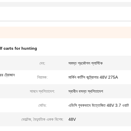
lf carts for hunting
দেহ:
সমস্ত প্রকৌশল প্লাস্টিক
্রের ট্রোজান
নিয়ামক:
মার্কিন কার্টিস কন্ট্রোলার 48V 275A
সামনে স্থগিতাদেশ:
স্বাধীন বসন্ত স্থগিতাদেশ
মোটর:
এডিসি পৃথকভাবে উত্তেজিত 48V 3.7 ওয়াট
ভোল্টেজ, বৈদ্যুতিক একক বিশেষ:
48V