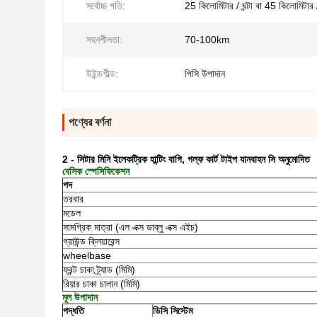
সর্বোচ্চ গতি:
25 কিলোমিটার / ঘন্টা বা 45 কিলোমিটার / 
সহনশীলতা:
70-100km
উইন্ডশীল্ড:
পিসি উপাদান
পণ্যের বর্ণনা
2 - সিটার মিনি ইলেকট্রিক হান্টিং বাগি, গল্ফ কার্ট টাইপ যানবাহন সি অনুমোদিত
বেসিক স্পেসিফিকেশন
পদ
তরবার
মডেল
সামগ্রিক মাত্রা (এল এক্স ডাব্লু এক্স এইচ)
গ্রাউন্ড ক্লিয়ারেন্স
wheelbase
ফ্রন্ট চাকা ট্র্যাড (মিমি)
রিয়ার চাকা চালান (মিমি)
মূল উপাদান
পদ্ধতি
ডিসি সিস্টেম