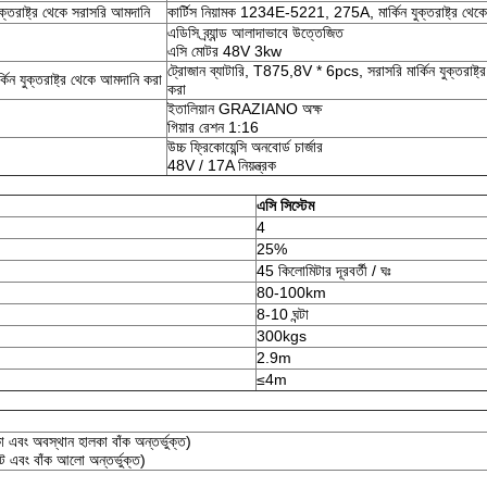
্তরাষ্ট্র থেকে সরাসরি আমদানি
কার্টিস নিয়ামক 1234E-5221, 275A, মার্কিন যুক্তরাষ্ট্র থেক
এডিসি ব্র্যান্ড আলাদাভাবে উত্তেজিত
এসি মোটর 48V 3kw
ট্রোজান ব্যাটারি, T875,8V * 6pcs, সরাসরি মার্কিন যুক্তরাষ্ট
িন যুক্তরাষ্ট্র থেকে আমদানি করা
করা
ইতালিয়ান GRAZIANO অক্ষ
গিয়ার রেশন 1:16
উচ্চ ফ্রিকোয়েন্সি অনবোর্ড চার্জার
48V / 17A নিয়ন্ত্রক
এসি সিস্টেম
4
25%
45 কিলোমিটার দূরবর্তী / ঘঃ
80-100km
8-10 ঘন্টা
300kgs
2.9m
≤4m
বং অবস্থান হালকা বাঁক অন্তর্ভুক্ত)
 এবং বাঁক আলো অন্তর্ভুক্ত)