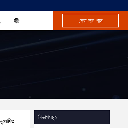
সেরা দাম পান
বিভাগসমূহ
অনুমোদিত