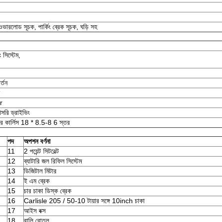
ভারলোড সূচক, পার্কিং ব্রেক সূচক, ঘড়ি সহ
ং সিস্টেম,
্তন
r
রাসরি ড্রাইভিং
াষ্ট্র কার্লিস 18 * 8.5-8 6 স্তর
পদ
অপশন বর্ণনা
11
2 পয়েন্ট সিটবেল্ট
12
ব্যাটারি জল রিফিল সিস্টেম
13
ডিজিটাল মিটার
14
ই এম ব্রেক
15
চার চাকা ডিস্ক ব্রেক
16
Carlisle 205 / 50-10 টায়ার সঙ্গে 10inch চাকা
17
আইস বক্স
18
বালি বোতল