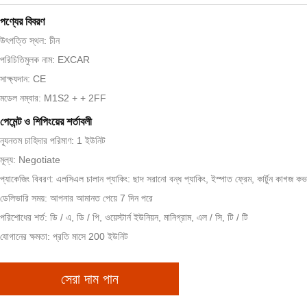
পণ্যের বিবরণ
উৎপত্তি স্থল: চীন
পরিচিতিমুলক নাম: EXCAR
সাক্ষ্যদান: CE
মডেল নম্বার: M1S2 + + 2FF
পেমেন্ট ও শিপিংয়ের শর্তাবলী
ন্যূনতম চাহিদার পরিমাণ: 1 ইউনিট
মূল্য: Negotiate
প্যাকেজিং বিবরণ: এলসিএল চালান প্যাকিং: ছাদ সরানো বন্ধ প্যাকিং, ইস্পাত ফ্রেম, কার্টুন কাগজ ক
ডেলিভারি সময়: আপনার আমানত পেয়ে 7 দিন পরে
পরিশোধের শর্ত: ডি / এ, ডি / পি, ওয়েস্টার্ন ইউনিয়ন, মানিগ্রাম, এল / সি, টি / টি
যোগানের ক্ষমতা: প্রতি মাসে 200 ইউনিট
সেরা দাম পান