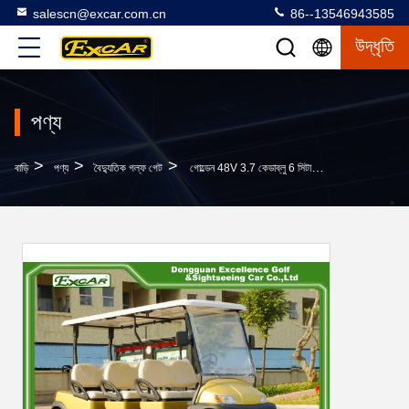
salescn@excar.com.cn
86--13546943585
উদ্ধৃতি
পণ্য
>
>
>
বাড়ি
পণ্য
বৈদ্যুতিক গল্ফ গেট
গোল্ডেন 48V 3.7 কেডাব্লু 6 সিটার ইলেকট্রিক গল্ফ গেট, ট্র্যাফোর্ড ব্যাটারী বাগি কার গল্ফ