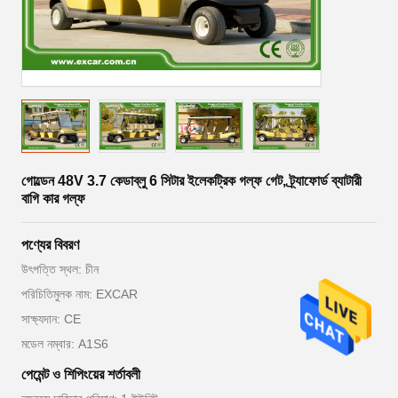
গোল্ডেন 48V 3.7 কেডাব্লু 6 সিটার ইলেকট্রিক গল্ফ গেট, ট্র্যাফোর্ড ব্যাটারী
বাগি কার গল্ফ
পণ্যের বিবরণ
উৎপত্তি স্থল: চীন
পরিচিতিমুলক নাম: EXCAR
সাক্ষ্যদান: CE
মডেল নম্বার: A1S6
পেমেন্ট ও শিপিংয়ের শর্তাবলী