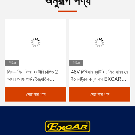
অনুরূপ পণ্য
ভিডিও
ভিডিও
লিড-এসিড ভিজা ব্যাটারি চালিত 2
48V লিথিয়াম ব্যাটারি চালিত যানবাহন
আসন গল্ফ গার্ড / বৈদ্যুতিক
ইলেকট্রিক গল্ফ কার EXCAR
Buggy গাড়ী গল্ফ
A1S6+2 সাদা
সেরা দাম পান
সেরা দাম পান