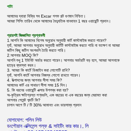
পাটা
আমাদের দ্বারা বিক্রি সব Excar গলফ গল্ট গুণমান নিশ্চিত।
আমরা শিপিং তারিখ থেকে আমাদের বৈদ্যুতিক যানবাহন 1 বছর ওয়ারেন্টি প্রদান।
প্রায়শই জিজ্ঞাসিত প্রশ্নাবলী
1.আপনি কি আমাদের বিশেষ অনুরোধ অনুযায়ী কার্ট কাস্টমাইজ করতে পারেন?
হ্যাঁ, আমরা আপনার অনুরোধ অনুযায়ী কার্টটি কাস্টমাইজ করতে পারি না যতক্ষণ না আমরা
জটিল কিছু জটিল অংশগুলি তৈরি করতে পারি।
2.আপনার MOQ কি?
আপনি শুধু 1 ইউনিট অর্ডার করতে পারেন। আপনার অর্ডারটি বড় হলে, আমরা আপনাকে
ছাড়ের ব্যবস্থা করব।
3. আমরা কি কার্টে ডিজাইন করা লোগোটি রাখি?
হ্যাঁ, আপনি কার্টে আপনার নিজস্ব লোগো রাখতে পারেন।
4. উত্পাদনের জন্য আপনার সীসা সময় কি?
আমাদের কার্ট এর সাধারণ সীসা সময় 15 দিন।
5. কি ধরনের ওয়ারেন্টি এক্সার উপলব্ধ করা হয়?
অ-কৃত্রিম ক্ষতিগ্রস্ত পণ্যগুলি, এক বছরের বা এক বছরের জন্য মেরামত করা
আপনার পেমেন্ট শব্দটি কি?
চালান আগে টি / টি 30% আমানত এবং ভারসাম্য প্রদান
যোগাযোগ: পলিন লিউ
ডংগৌয়ান এক্সিলেন্স গল্ফ & সাইটিং কার কার।, লি