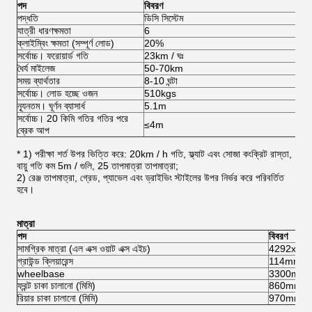
পদ
বিবরণ
পদ্ধতি
ডিসি সিস্টেম
এস
যাত্রী ধারণক্ষমতা
6
6
ক্লাইম্বিং ক্ষমতা (সম্পূর্ণ লোড)
20%
2
সর্বোচ্চ। ফরোয়ার্ড গতি
23km / ঘঃ
45
ধৈর্য মাইলেজ
50-70km
6
সময় ব্যার্থতার
8-10 ঘন্টা
8-
সর্বোচ্চ। লোড হচ্ছে ওজন
510kgs
5
ন্যূনতম। ঘূর্ণন ব্যাসার্ধ
5.1m
5
সর্বোচ্চ। 20 কিমি গতির গতির পরে
≤4m
≤
ব্রেক আপ
* 1) পরীক্ষা শর্ত উপর ভিত্তি করে: 20km / h গতি, ফ্ল্যাট এবং সোজা কংক্রিট রাস্তা,
বায়ু গতি কম 5m / গুলি, 25 তাপমাত্রা তাপমাত্রা;
2) রেঞ্জ তাপমাত্রা, গ্রেড, প্যাভেল এবং ড্রাইভিং স্টাইলের উপর নির্ভর করে পরিবর্তিত
হবে।
মাত্রা
পদ
বিবরণ
সামগ্রিক মাত্রা (এল এক্স ওয়াট এক্স এইচ)
4292x12
গ্রাউন্ড ক্লিয়ারেন্স
114mm
wheelbase
3300mm
ফ্রন্ট চাকা চালানো (মিমি)
860mm
রিয়ার চাকা চালানো (মিমি)
970mm