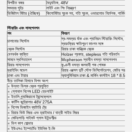
বিপরীত বজর
বৈদ্যুতিক, 48V
সমন্বয় সুইচ
লাইট এবং শিং নিয়ন্ত্রণ
ডিজিটাল মিটার (ঐচ্ছিক)
কিলোমিটার সূচক সহ, গতি সূচক, ওভারলোড নির্দেশক, পার্কিং ব্রে
স্টিয়ারিং এবং সাসপেনশন
পদ
বিবরণ
স্ব-সমন্বয় র্যাক এবং প্যানিয়ন স্টিয়ারিং সিস্টেম,
চালানোর সিস্টেম
স্বয়ংক্রিয় ক্ষতিপূরণ ফাংশন সঙ্গে
ব্রেক সিস্টেম
রিয়ার চাকা যান্ত্রিক ব্রেক
বেগবর্ধক ব্যক্তি
Holzer প্রকার, stepless গতি পরিবর্তন
সামনে স্থগিতাদেশ
Mcpherson স্বাধীন বসন্ত সাসপেনশন
রিয়ার সাসপেনশন
কুণ্ডলী বসন্ত জলবাহী শক শোষক
ড্রাইভিং মডেল
রিয়ার এক্সেল দুটি স্টেফ ডিসিলেটরেশন, মোটর সরাসরি 
চাকা এবং টায়ার
অ্যালুমিনিয়াম চাকা & মার্কিন কার্লাইল 18 * 8.5-8 
নীচে তালিকা হিসাবে বিশদ অংশ:
※ উন্নত ডিস্ক ব্রেক প্রযুক্তি
※ গ্লোবাল বিশেষ LED হেডলাইট
※ ইতালি গ্র্যাজিয়ানো ট্রান্সক্লেলে
※ কার্টিস কন্ট্রোলার 48V 275A
※ বিশেষ ডিজাইন ব্যাটারি ট্রে
※ রিয়ার ভিউ মিরর এবং ড্রাইভার / যাত্রী সাইড মিরর
※ মোটরগাড়ি সাইফট গ্লাস উইন্ডশীল্ড
※ ডিপ কাপ হোল্ডার
※ ইউএসএ ইম্পোর্টেড ইউনিক ই-কি