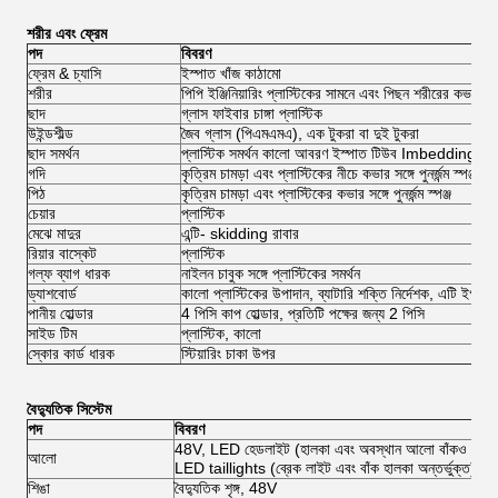
শরীর এবং ফ্রেম
পদ
বিবরণ
ফ্রেম & চ্যাসি
ইস্পাত খাঁজ কাঠামো
শরীর
পিপি ইঞ্জিনিয়ারিং প্লাস্টিকের সামনে এবং পিছন শরীরের কভার,
ছাদ
গ্লাস ফাইবার চাঙ্গা প্লাস্টিক
উইন্ডশীল্ড
জৈব গ্লাস (পিএমএমএ), এক টুকরা বা দুই টুকরা
ছাদ সমর্থন
প্লাস্টিক সমর্থন কালো আবরণ ইস্পাত টিউব Imbedding
গদি
কৃত্রিম চামড়া এবং প্লাস্টিকের নীচে কভার সঙ্গে পুনর্জন্ম স্পঞ্জ
পিঠ
কৃত্রিম চামড়া এবং প্লাস্টিকের কভার সঙ্গে পুনর্জন্ম স্পঞ্জ
চেয়ার
প্লাস্টিক
মেঝে মাদুর
এন্টি- skidding রাবার
রিয়ার বাস্কেট
প্লাস্টিক
গল্ফ ব্যাগ ধারক
নাইলন চাবুক সঙ্গে প্লাস্টিকের সমর্থন
ড্যাশবোর্ড
কালো প্লাস্টিকের উপাদান, ব্যাটারি শক্তি নির্দেশক, এটি ইগনিশ
পানীয় হোল্ডার
4 পিসি কাপ হোল্ডার, প্রতিটি পক্ষের জন্য 2 পিসি
সাইড টিম
প্লাস্টিক, কালো
স্কোর কার্ড ধারক
স্টিয়ারিং চাকা উপর
বৈদ্যুতিক সিস্টেম
পদ
বিবরণ
48V, LED হেডলাইট (হালকা এবং অবস্থান আলো বাঁকও অন্তর্ভ
আলো
LED taillights (ব্রেক লাইট এবং বাঁক হালকা অন্তর্ভুক্ত),
শিঙা
বৈদ্যুতিক শৃঙ্গ, 48V