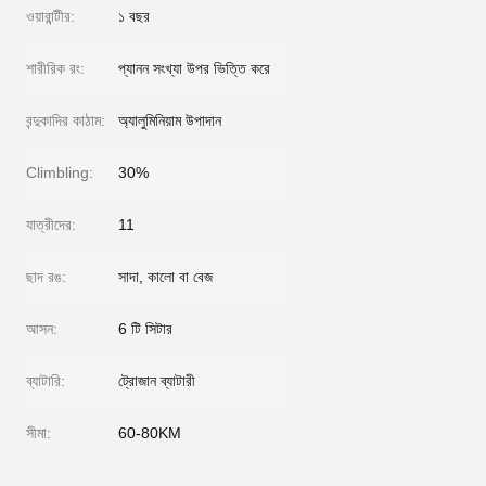
ওয়ারান্টীর:
১ বছর
শারীরিক রং:
প্যানন সংখ্যা উপর ভিত্তি করে
বন্দুকাদির কাঠাম:
অ্যালুমিনিয়াম উপাদান
Climbling:
30%
যাত্রীদের:
11
ছাদ রঙ:
সাদা, কালো বা বেজ
আসন:
6 টি সিটার
ব্যাটারি:
ট্রোজান ব্যাটারী
সীমা:
60-80KM