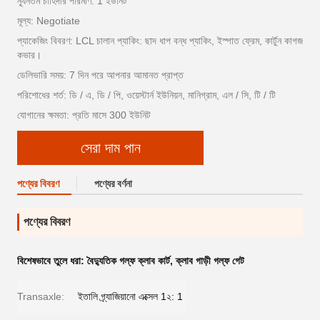
ন্যূনতম চাহিদার পরিমাণ: 1 ইউনিট
মূল্য: Negotiate
প্যাকেজিং বিবরণ: LCL চালান প্যাকিং: ছাদ ধাপ বন্ধ প্যাকিং, ইস্পাত ফ্রেম, কার্টুন কাগজ
কভার।
ডেলিভারি সময়: 7 দিন পরে আপনার আমানত প্রাপ্ত
পরিশোধের শর্ত: ডি / এ, ডি / পি, ওয়েস্টার্ন ইউনিয়ন, মানিগ্রাম, এল / সি, টি / টি
যোগানের ক্ষমতা: প্রতি মাসে 300 ইউনিট
সেরা দাম পান
পণ্যের বিবরণ
পণ্যের বর্ণনা
পণ্যের বিবরণ
বিশেষভাবে তুলে ধরা:
বৈদ্যুতিক গল্ফ ক্লাব কার্ট
,
ক্লাব গাড়ী গল্ফ গেট
Transaxle:
ইতালি গ্র্যাজিয়ানো এক্সেল 1২: 1