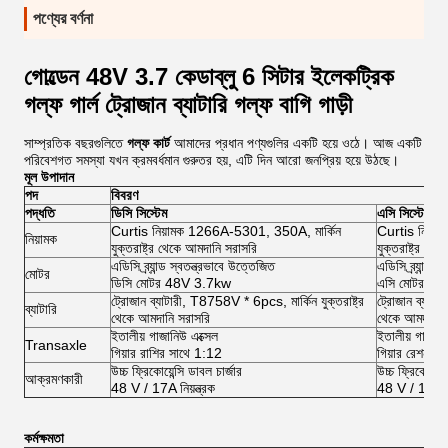
পণ্যের বর্ণনা
গোল্ডেন 48V 3.7 কেডাব্লু 6 সিটার ইলেকট্রিক
গল্ফ গার্ল ট্রোজান ব্যাটারি গল্ফ বাগি গাড়ী
সাম্প্রতিক বছরগুলিতে
গল্ফ কার্ট
আমাদের প্রধান পণ্যগুলির একটি হয়ে ওঠে। আজ একটি
পরিবেশগত সমস্যা যখন ক্রমবর্ধমান গুরুতর হয়, এটি দিন আরো জনপ্রিয় হয়ে উঠছে।
মূল উপাদান
পদ
বিবরণ
পদ্ধতি
ডিসি সিস্টেম
এসি সিস্টেম
Curtis নিয়ামক 1266A-5301, 350A, মার্কিন
Curtis নিয়া
নিয়ামক
যুক্তরাষ্ট্র থেকে আমদানি সরাসরি
যুক্তরাষ্ট্র থে
এডিসি ব্র্যান্ড স্বতন্ত্রভাবে উত্তেজিত
এডিসি ব্র্যান্ড 
মোটর
ডিসি মোটর 48V 3.7kw
এসি মোটর 4
ট্রোজান ব্যাটারী, T8758V * 6pcs, মার্কিন যুক্তরাষ্ট্র
ট্রোজান ব্যাটা
ব্যাটারি
থেকে আমদানি সরাসরি
থেকে আমদানি 
ইতালীয় গাজানিউ এক্সেল
ইতালীয় গাজানি
Transaxle
গিয়ার রাশির সাথে 1:12
গিয়ার রেশন 1
উচ্চ ফ্রিকোয়েন্সি ডাবল চার্জার
উচ্চ ফ্রিকোয়েন্
আক্রমণকারী
48 V / 17A নিয়ন্ত্রক
48 V / 17A নিয
কর্মক্ষমতা