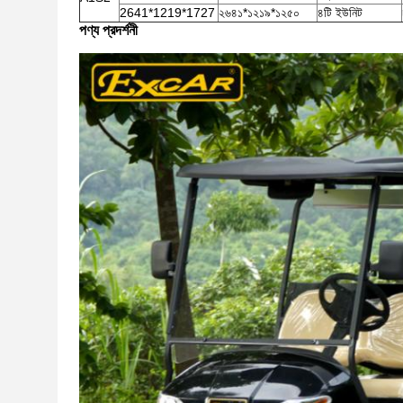
2641*1219*1727
২৬৪১*১২১৯*১২৫০
৪টি ইউনিট
পণ্য প্রদর্শনী