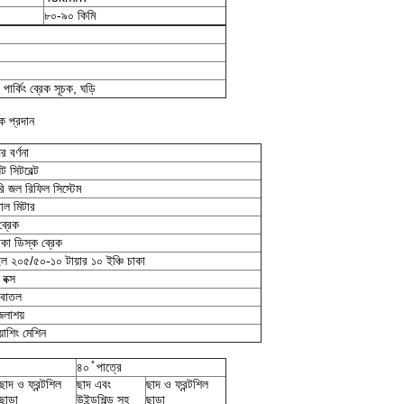
৮০-৯০ কিমি
র্কিং ব্রেক সূচক, ঘড়ি
িক প্রদান
ের বর্ণনা
ন্ট সিটবেল্ট
ারি জল রিফিল সিস্টেম
াল মিটার
্রেক
াকা ডিস্ক ব্রেক
াইল ২০৫/৫০-১০ টায়ার ১০ ইঞ্চি চাকা
বক্স
 বোতল
জলাশয়
়াশিং মেশিন
৪০ ̊ পাত্রে
ছাদ ও ফ্রন্টশিল
ছাদ এবং
ছাদ ও ফ্রন্টশিল
ছাড়া
উইন্ডশিল্ড সহ
ছাড়া