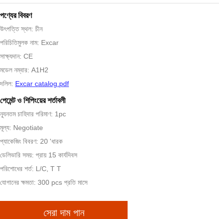
পণ্যের বিবরণ
উৎপত্তি স্থল: চীন
পরিচিতিমুলক নাম: Excar
সাক্ষ্যদান: CE
মডেল নম্বার: A1H2
দলিল:
Excar catalog.pdf
পেমেন্ট ও শিপিংয়ের শর্তাবলী
ন্যূনতম চাহিদার পরিমাণ: 1pc
মূল্য: Negotiate
প্যাকেজিং বিবরণ: 20 'ধারক
ডেলিভারি সময়: প্রায় 15 কার্যদিবস
পরিশোধের শর্ত: L/C, T T
যোগানের ক্ষমতা: 300 pcs প্রতি মাসে
সেরা দাম পান