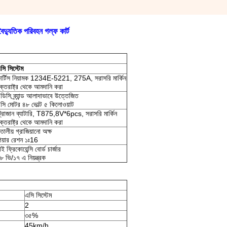
্যুতিক পরিবহন গল্ফ কার্ট
সি সিস্টেম
ার্টিস নিয়ামক 1234E-5221, 275A, সরাসরি মার্কিন
ুক্তরাষ্ট্র থেকে আমদানি করা
ডিসি ব্র্যান্ড আলাদাভাবে উত্তেজিত
সি মোটর ৪৮ ভোল্ট ৫ কিলোওয়াট
্রোজান ব্যাটারি, T875,8V*6pcs, সরাসরি মার্কিন
ুক্তরাষ্ট্র থেকে আমদানি করা
তালীয় গ্রাজিয়ানো অক্ষ
িয়ার রেশন ১ঃ16
াই ফ্রিকোয়েন্সি বোর্ড চার্জার
৮ ভি/১৭ এ নিয়ন্ত্রক
এসি সিস্টেম
2
৩৫%
45km/h