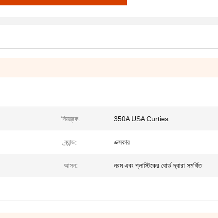
নিয়ন্ত্রক:
350A USA Curties
ব্র্যান্ড:
এক্সকার
আসন:
নরম এবং প্লাস্টিকের বোর্ড দ্বারা সমর্থিত