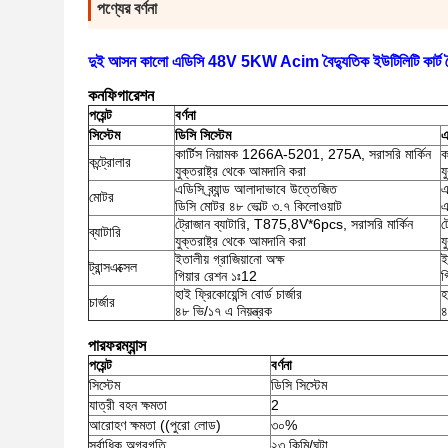
পণ্যের বর্ণনা
দুই আসন কালো এডিসি 48V 5KW Acim বৈদ্যুতিক ইউটিলিটি কার্ট বৈদ
কনফিগারেশন
পয়েন্ট
বর্ণনা
সিস্টেম
ডিসি সিস্টেম
এ
কার্টিস নিয়ামক 1266A-5201, 275A, সরাসরি মার্কিন
ক
কন্ট্রোলার
যুক্তরাষ্ট্র থেকে আমদানি করা
য
এডিসি ব্র্যান্ড আলাদাভাবে উত্তেজিত
এ
মোটর
ডিসি মোটর ৪৮ ভোল্ট ৩.৭ কিলোওয়াট
এ
ট্রোজান ব্যাটারি, T875,8V*6pcs, সরাসরি মার্কিন
ট
ব্যাটারি
যুক্তরাষ্ট্র থেকে আমদানি করা
য
ইতালীয় গ্রাজিয়ানো অক্ষ
ই
ট্রান্সএক্সেল
গিয়ার রেশন ১ঃ12
গ
হাই ফ্রিকোয়েন্সি বোর্ড চার্জার
হ
চার্জার
৪৮ ভি/১৭ এ নিয়ন্ত্রক
৪
পারফরম্যান্স
পয়েন্ট
বর্ণনা
সিস্টেম
ডিসি সিস্টেম
যাত্রী বহন ক্ষমতা
2
আরোহণ ক্ষমতা ((পুরো লোড)
৩০%
সর্বাধিক অগ্রগতি
২৩ কিমি/ঘন্টা