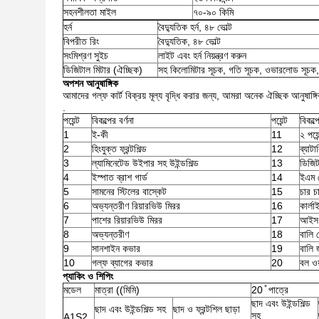
সহনশীলতা মাইল
৭০-৯০ কিমি
হর্ন
বৈদ্যুতিক হর্ন, ৪৮ ভোল্ট
বিপরীত রিং
বৈদ্যুতিক, ৪৮ ভোল্ট
সংমিশ্রণ সুইচ
লাইট এবং হর্ন নিয়ন্ত্রণ করুন
ডিজিটাল মিটার (ঐচ্ছিক)
সহ কিলোমিটার সূচক, গতি সূচক, ওভারলোড সূচক, পা
অপশন আনুষাঙ্গিক
আমাদের গল্ফ কার্ট বিক্রয় মূল্য বৃদ্ধি করার জন্য, আমরা অনেক ঐচ্ছিক আনুষাঙ্গ
.
পয়েন্ট
বিকল্পের বর্ণনা
পয়েন্ট
বিকল্প
1
ই-কী
11
২ পয়ে
2
হিংযুক্ত ফ্রন্টশিল্ড
12
ব্যাট
3
ল্যামিনেটেড উইপার সহ উইন্ডশিল্ড
13
ডিজিট
4
ইস্পাত ব্রাশ গার্ড
14
ইএম ব
5
সামনের স্টিলের বাস্কেট
15
চার চ
6
অভ্যন্তরীণ রিয়ারভিউ মিরর
16
কার্ল
7
পাশের রিয়ারভিউ মিরর
17
আইস 
8
অভ্যন্তরীণ
18
বালি
9
সানশাইন কভার
19
বালি 
10
গল্ফ ব্যাগের কভার
20
বল ওয
প্যাকিং ও শিপিং
মডেল
মাত্রা ((মিমি)
20 ̊ পাত্রে
ছাদ এবং উইন্ডশিল্ড
ছাদ এবং উইন্ডশিল্ড সহ
ছাদ ও ফ্রন্টশিল ছাড়া
সহ
A1S2