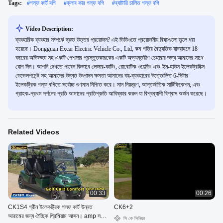
Tags:
#
গল্ফ কার্ট বগি
#
ক্লাব কার গল্ফ বগি
#
ব্যাটারি চালিত গল্ফ বগি
Video Description:
ব্যবহারিক ব্যবহার সম্পর্কে দ্রুত উত্তর প্রয়োজন? এই ভিডিওতে প্রয়োজনীয় বিষয়গুলো তুলে ধরা
হয়েছে। Dongguan Excar Electric Vehicle Co., Ltd, কম গতির বৈদ্যুতিক যানবাহনে 18
বছরের অভিজ্ঞতা সহ একটি পেশাদার প্রস্তুতকারকের একটি অভ্যন্তরীণ চেহারার জন্য আমাদের সাথে
যোগ দিন। আপনি দেখতে পাবেন কিভাবে লেজার-কাটিং, রোবোটিক ওয়েল্ডিং এবং ইন-হাউস ইলেকট্রনিক্স
ডেভেলপমেন্ট সহ আমাদের উন্নত উৎপাদন ক্ষমতা আমাদের বহু-ব্যবহারের উত্তোলিত 6-সিটার
ইলেকট্রিক গল্ফ বগিতে সর্বোচ্চ গুণমান নিশ্চিত করে। মান নিয়ন্ত্রণ, আন্তর্জাতিক সার্টিফিকেশন, এবং
গ্রাহক-প্রথম দর্শনের প্রতি আমাদের প্রতিশ্রুতি আবিষ্কার করুন যা বিশ্বব্যাপী বিশ্বাস অর্জন করেছে।
Related Videos
00:33
00:26
CK1S4 গ্রীন ইলেকট্রিক গলফ কার্ট উন্নত
CK6+2
আরামের জন্য ঐচ্ছিক প্রিমিয়াম আসন। amp সহ
সি কে সিনিয়র