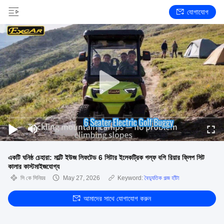
যোগাযোগ
একটি ঘনিষ্ঠ চেহারা: মাল্টি ইউজ লিফটেড 6 সিটার ইলেকট্রিক গল্ফ বগি রিয়ার ফ্লিপ সিট
কালার কাস্টমাইজযোগ্য
সি কে সিনিয়র
May 27, 2026
Keyword:
বৈদ্যুতিক গল্জ হাঁটা
আমাদের সাথে যোগাযোগ করুন