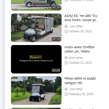
February 07, 2026
00:24
A1H2 EC সাদা 48V Tro
কালার লিফটেড বেভারেজ ফুড
গল্ফ কার্ট 48V 2 প্যাসেঞ্জার
একজন সিনিয়র
হোটেল বগি কার্জান ব্যাটারি
October 29, 2021
ইলেকট্রিক ফুড কার্ট ভেন্ডিং গলফ
কার্ট কন্টেইনার সহ
00:34
ডংগুয়ান এক্সকার ইলেকট্রিক
ভেহিকল কোং, লিমিটেড
উত্পাদন কর্মশালা
October 23, 2023
02:29
লিথিয়াম ব্যাটারি সহ A1M2
অ্যাম্বুলেন্স গাড়ি
একজন সিনিয়র
February 05, 2026
00:20