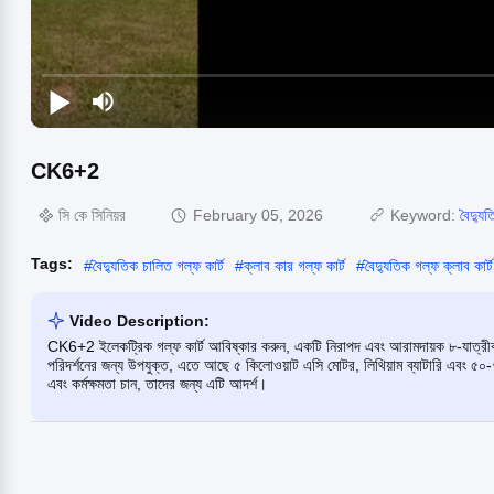
CK6+2
সি কে সিনিয়র
February 05, 2026
Keyword:
বৈদ্যু
Tags:
#
বৈদ্যুতিক চালিত গল্ফ কার্ট
#
ক্লাব কার গল্ফ কার্ট
#
বৈদ্যুতিক গল্ফ ক্লাব কার্ট
Video Description:
CK6+2 ইলেকট্রিক গল্ফ কার্ট আবিষ্কার করুন, একটি নিরাপদ এবং আরামদায়ক ৮-যাত্রীবাহী
পরিদর্শনের জন্য উপযুক্ত, এতে আছে ৫ কিলোওয়াট এসি মোটর, লিথিয়াম ব্যাটারি এবং ৫০-৭
এবং কর্মক্ষমতা চান, তাদের জন্য এটি আদর্শ।