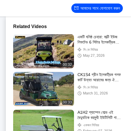
আমাদের সাথে যোগাযোগ করুন
Related Videos
একটি ঘনিষ্ঠ চেহারা: মাল্টি ইউজ
লিফটেড 6 সিটার ইলেকট্রিক
গল্ফ বগি রিয়ার ফ্লিপ সিট কালার
সি কে সিনিয়র
কাস্টমাইজযোগ্য
May 27, 2026
00:32
CK1S4 গ্রীন ইলেকট্রিক গলফ
কার্ট উন্নত আরামের জন্য ঐচ্ছিক
প্রিমিয়াম আসন। amp সহ
সি কে সিনিয়র
সলিড চ্যাসিস
March 31, 2026
00:33
A1H2 শ্যাম্পেন গোল্ড এই
বৈদ্যুতিক বহুমুখী ইউটিলিটি গাড়িটি
নিরাপত্তা এবং স্থিতিশীলতা
একজন সিনিয়র
প্রদান করে, একটি দীর্ঘ