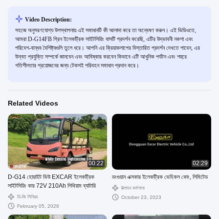
Video Description:
সহজে অনুসরণযোগ্য উপস্থাপনায় এই সমাধানটি কী আলাদা করে তা অন্বেষণ করুন। এই ভিডিওতে,
আমরা D-G14FB গ্রিন ইলেকট্রিক সাইটসিয়িং বাসটি প্রদর্শন করেছি, এটির উদ্ভাবনী নকশা এবং
পরিবেশ-বান্ধব বৈশিষ্ট্যগুলি তুলে ধরে। আপনি এর ক্রিয়াকলাপের বিস্তারিত প্রদর্শন দেখতে পাবেন, এর
উন্নত প্রযুক্তি সম্পর্কে জানবেন এবং আবিষ্কার করবেন কিভাবে এটি আধুনিক পর্যটন এবং শহুরে
গতিশীলতার প্রয়োজনের জন্য টেকসই পরিবহন সমাধান প্রদান করে।
Related Videos
00:22
02:29
D-G14 হোয়াইট ভিউ EXCAR ইলেকট্রিক
ডংগুয়ান এক্সকার ইলেকট্রিক ভেহিকল কোং, লিমিটেড
সাইটসিয়িং কার 72V 210Ah লিথিয়াম ব্যাটারি
উত্পাদন কর্মশালা
ডি-জি সিনিয়র
October 23, 2023
February 05, 2026