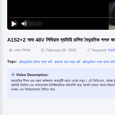
A1S2+2 সাদা 48V লিথিয়াম ব্যাটারি চালিত বৈদ্যুতিক গ
একজন সিনিয়র
February 05, 2026
Keyword:
বৈদ্য
Tags:
#
বৈদ্যুতিক চালিত গল্ফ কার্ট
#
ক্লাব কার গল্ফ কার্ট
#
বৈদ্যুতিক গল্ফ ক্লাব কার্ট
Video Description:
ব্যবহারিক টিপস এবং দ্রুত কর্মক্ষমতা অন্তর্দৃষ্টি ধরতে ডেমো দেখুন। এই ভিডিওতে, 
ব্যাটারি সিস্টেম এবং অপারেশনাল বৈশিষ্ট্যগুলিকে হাইলাইট করে৷ আপনি দেখতে পাবেন কিভা
গুণমান এবং নির্ভরযোগ্যতা নিশ্চিত করে৷