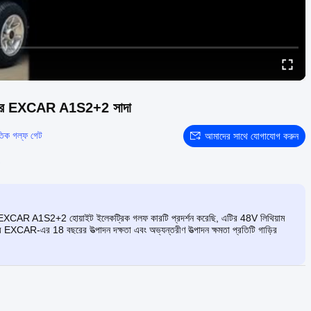
লফ কার EXCAR A1S2+2 সাদা
ুতিক গল্ফ গেট
আমাদের সাথে যোগাযোগ করুন
আমরা EXCAR A1S2+2 হোয়াইট ইলেকট্রিক গলফ কারটি প্রদর্শন করেছি, এটির 48V লিথিয়াম
বে EXCAR-এর 18 বছরের উত্পাদন দক্ষতা এবং অভ্যন্তরীণ উত্পাদন ক্ষমতা প্রতিটি গাড়ির