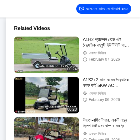
আমাদের সাথে যোগাযোগ করুন
Related Videos
A1H2 শ্যাম্পেন গোল্ড এই
বৈদ্যুতিক বহুমুখী ইউটিলিটি গাড়িটি
নিরাপত্তা এবং স্থিতিশীলতা
একজন সিনিয়র
প্রদান করে, একটি দীর্ঘ
February 07, 2026
00:24
A1S2+2 সাদা আসন বৈদ্যুতিক
গলফ কার্ট 5KW AC
অ্যাসিঙ্ক্রোনাস মোটর 48V
একজন সিনিয়র
লিথিয়াম ব্যাটারি
February 06, 2026
00:23
উচ্চতা-বর্ধিত টায়ার, একটি নতুন
ফ্লিপ সিট এবং বাম্পার সমন্বিত
A1S2+2 লাল ইউনিট
একজন সিনিয়র