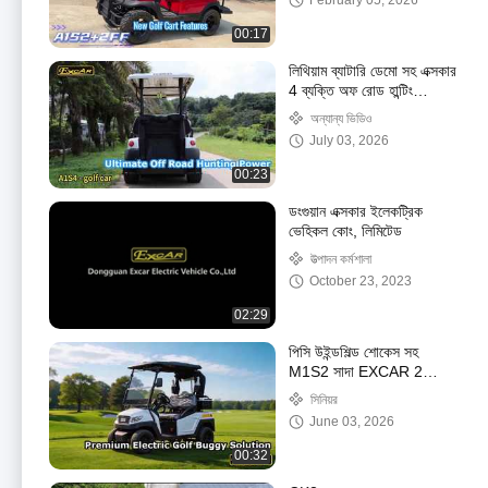
February 05, 2026
00:17
লিথিয়াম ব্যাটারি ডেমো সহ এক্সকার
4 ব্যক্তি অফ রোড হান্টিং
ইলেকট্রিকএমএ1এস4 কার্ট দেখুন
অন্যান্য ভিডিও
July 03, 2026
00:23
ডংগুয়ান এক্সকার ইলেকট্রিক
ভেহিকল কোং, লিমিটেড
উত্পাদন কর্মশালা
October 23, 2023
02:29
পিসি উইন্ডশিল্ড শোকেস সহ
M1S2 সাদা EXCAR 2
সিটারের ছোট বৈদ্যুতিক বগি গলফ
সিনিয়র
কার্ট
June 03, 2026
00:32