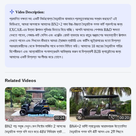
Video Description:
প্রমাণিত দক্ষতা সহ একটি নির্ভরযোগ্য বৈদ্যুতিক যানবাহন প্রস্তুতকারকের সন্ধান করছেন? এই
ভিডিওতে, আমরা আপনাকে আমাদের BN2+2 সাদা উচ্চ-উচ্চতা বৈদ্যুতিক গলফ কার্ট প্রদর্শনের জন্য
EXCAR-এর উন্নত উত্পাদন সুবিধার ভিতরে নিয়ে যাচ্ছি। আপনি আমাদের পেশাদার R&D ক্ষমতা
দেখতে পাবেন, লেজার-কাট মেশিন এবং ওয়েল্ডিং রোবট ব্যবহার করে ধাতুর যন্ত্রাংশের অভ্যন্তরীণ উত্পাদন
দেখতে পাবেন এবং শিখবেন কীভাবে আমরা ট্রোজান ব্যাটারি এবং কার্টিস কন্ট্রোলারের মতো বিশ্বস্ত
সরবরাহকারীদের থেকে উপাদানগুলির সাথে গুণমান নিশ্চিত করি। আমাদের 18 বছরের বৈদ্যুতিক গাড়ির
বিশেষীকরণ এবং আন্তর্জাতিক শংসাপত্রগুলি আবিষ্কার করুন যা বিশ্বব্যাপী B2B ক্লায়েন্টদের জন্য
আমাদের একটি বিশ্বস্ত অংশীদার করে তোলে।
Related Videos
00:24
00:20
BN2 গাঢ় সবুজ দেখুন কেন লিফ্টেড মার্জিত 2 আসনের
BN4+2 ডাস্টি ল্যাভেন্ডার আরামদায়ক উত্তোলিত
বৈদ্যুতিক গল্ফ বগি বহন করে 48V লিথিয়াম ব্যাট
বৈদ্যুতিক গলফ বগি 4টি আসন এবং 2টি পিছনে