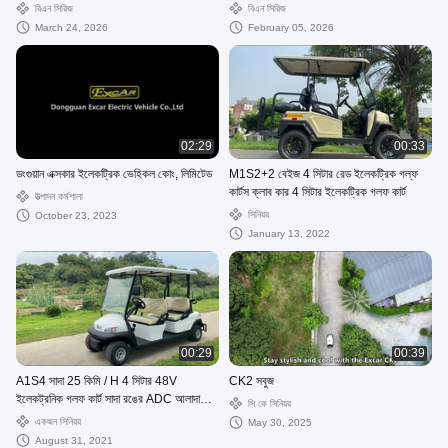
বেছে নিন
বিএন সিরিজ
বিএন সিরিজ
March 24, 2026
February 05, 2026
02:29
00:33
ডংগুয়ান এক্সকার ইলেকট্রিক ভেহিকল কোং, লিমিটেড
M1S2+2 বেইজ 4 সিটার রেড ইলেকট্রিক গল্ফ
কার্টস ক্লাব কার 4 সিটার ইলেকট্রিক গলফ কার্ট
উত্পাদন কর্মশালা
সিনিয়র
October 23, 2023
January 13, 2022
00:29
00:39
A1S4 সাদা 25 কিমি / H 4 সিটার 48V
CK2 সবুজ
ইলেকট্রনিক গলফ কার্ট সাদা রঙের ADC আলাদা
সি কে সিনিয়র
মোটর
একজন সিনিয়র
May 30, 2025
August 31, 2021