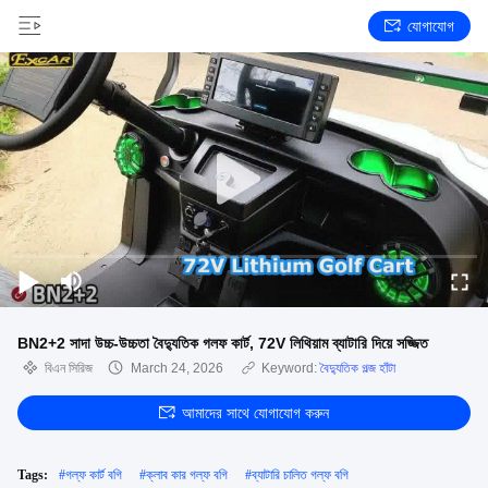
যোগাযোগ
BN2+2 সাদা উচ্চ-উচ্চতা বৈদ্যুতিক গলফ কার্ট, 72V লিথিয়াম ব্যাটারি দিয়ে সজ্জিত
বিএন সিরিজ
March 24, 2026
Keyword:
বৈদ্যুতিক গল্জ হাঁটা
আমাদের সাথে যোগাযোগ করুন
Tags:
#
গল্ফ কার্ট বগি
#
ক্লাব কার গল্ফ বগি
#
ব্যাটারি চালিত গল্ফ বগি