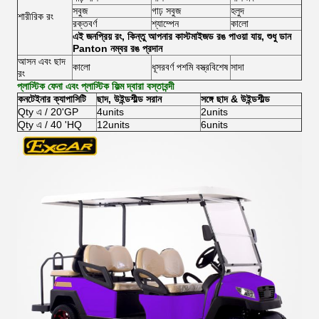
সবুজ
গাঢ় সবুজ
হলুদ
শারীরিক রং
রক্তবর্ণ
শ্যাম্পেন
কালো
এই জনপ্রিয় রং, কিন্তু আপনার কাস্টমাইজড রঙ পাওয়া যায়, শুধু ডান
Panton নম্বর রঙ প্রদান
আসন এবং ছাদ
কালো
ধূসরবর্ণ পশমি বস্ত্রবিশেষ
সাদা
রং
প্লাস্টিক ফেনা এবং প্লাস্টিক ফিল্ম দ্বারা বস্তাবন্দী
কনটেইনার ক্যাপাসিটি
ছাদ, উইন্ডশীল্ড সরান
সঙ্গে ছাদ & উইন্ডশীল্ড
Qty এ / 20'GP
4units
2units
Qty এ / 40 'HQ
12units
6units