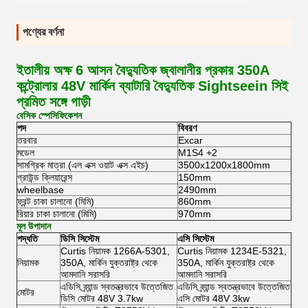
পণ্যের বর্ণনা
ইতালীয় অক্ষ 6 আসন বৈদ্যুতিক জ্বালানীর প্রকার 350A
কন্ট্রোলার 48V মার্কিন ব্যাটারি বৈদ্যুতিক Sightseein সিই
প্রমিত সঙ্গে গাড়ী
বেসিক স্পেসিফিকেশন
পদ
বিবরণ
তরবার
Excar
মডেল
M1S4 +2
সামগ্রিক মাত্রা (এল এক্স ওয়াট এক্স এইচ)
3500x1200x1800mm
গ্রাউন্ড ক্লিয়ারেন্স
150mm
wheelbase
2490mm
ফ্রন্ট চাকা চালানো (মিমি)
860mm
রিয়ার চাকা চালানো (মিমি)
970mm
মূল উপাদান
পদ্ধতি
ডিসি সিস্টেম
এসি সিস্টেম
Curtis নিয়ামক 1266A-5301,
Curtis নিয়ামক 1234E-5321,
নিয়ামক
350A, মার্কিন যুক্তরাষ্ট্র থেকে
350A, মার্কিন যুক্তরাষ্ট্র থেকে
আমদানি সরাসরি
আমদানি সরাসরি
এডিসি ব্র্যান্ড স্বতন্ত্রভাবে উত্তেজিত
এডিসি ব্র্যান্ড স্বতন্ত্রভাবে উত্তেজিত
মোটর
ডিসি মোটর 48V 3.7kw
এসি মোটর 48V 3kw