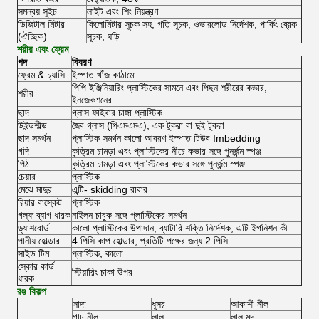
সমন্বয় সুইচ
লাইট এবং শিং নিয়ন্ত্রণ
ডিজিটাল মিটার
কিলোমিটার সূচক সহ, গতি সূচক, ওভারলোড নির্দেশক, পার্কিং ব্রেক
(ঐচ্ছিক)
সূচক, ঘড়ি
শরীর এবং ফ্রেম
পদ
বিবরণ
ফ্রেম & চ্যাসি
ইস্পাত খাঁজ কাঠামো
পিপি ইঞ্জিনিয়ারিং প্লাস্টিকের সামনে এবং পিছন শরীরের কভার,
শরীর
ইনজেকশনের
ছাদ
গ্লাস ফাইবার চাঙ্গা প্লাস্টিক
উইন্ডশীল্ড
জৈব গ্লাস (পিএমএমএ), এক টুকরা বা দুই টুকরা
ছাদ সমর্থন
প্লাস্টিক সমর্থন কালো আবরণ ইস্পাত টিউব Imbedding
গদি
কৃত্রিম চামড়া এবং প্লাস্টিকের নীচে কভার সঙ্গে পুনর্জন্ম স্পঞ্জ
পিঠ
কৃত্রিম চামড়া এবং প্লাস্টিকের কভার সঙ্গে পুনর্জন্ম স্পঞ্জ
চেয়ার
প্লাস্টিক
মেঝে মাদুর
এন্টি- skidding রাবার
রিয়ার বাস্কেট
প্লাস্টিক
গল্ফ ব্যাগ ধারক
নাইলন চাবুক সঙ্গে প্লাস্টিকের সমর্থন
ড্যাশবোর্ড
কালো প্লাস্টিকের উপাদান, ব্যাটারি শক্তি নির্দেশক, এটি ইগনিশন কী
পানীয় হোল্ডার
4 পিসি কাপ হোল্ডার, প্রতিটি পক্ষের জন্য 2 পিসি
সাইড টিম
প্লাস্টিক, কালো
স্কোর কার্ড
স্টিয়ারিং চাকা উপর
ধারক
রঙ বিকল্প
সাদা
ধূসর
আকাশী নীল
গাঢ় নীল
লাল
লাল মদ