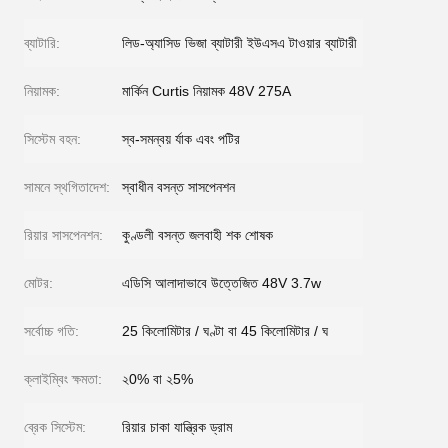
ব্যাটারি:
লিড-অ্যাসিড ভিজা ব্যাটারী ইউএসএ টাওয়ার ব্যাটারী
নিয়ামক:
মার্কিন Curtis নিয়ামক 48V 275A
সিস্টেম বহন:
স্ব-সমন্বয় র্যাক এবং পটির
সামনে স্থগিতাদেশ:
স্বাধীন বসন্ত সাসপেনশন
রিয়ার সাসপেনশন:
কুণ্ডলী বসন্ত জলবাহী শক শোষক
মোটর:
এডিসি আলাদাভাবে উত্তেজিত 48V 3.7w
সর্বোচ্চ গতি:
25 কিলোমিটার / ঘণ্টা বা 45 কিলোমিটার / ঘ
ক্লাইম্বিং ক্ষমতা:
২0% বা ২5%
ব্রেক সিস্টেম:
রিয়ার চাকা যান্ত্রিক ড্রাম