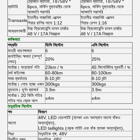
ট্রোজান ব্যাটারী, T8758V *
ট্রোজান ব্যাটারী, T8758V *
ব্যাটারি
6pcs, মার্কিন যুক্তরাষ্ট্র থেকে
6pcs, মার্কিন যুক্তরাষ্ট্র থেকে
আমদানি সরাসরি
আমদানি সরাসরি
ইতালীয় গাজানিউ এক্সেল
ইতালীয় গাজানিউ এক্সেল
Transaxle
গিয়ার রাশির সাথে 1:12
গিয়ার রেশন 1:16
উচ্চ ফ্রিকোয়েন্সি ডাবল চার্জার
উচ্চ ফ্রিকোয়েন্সি ডাবল চার্জার
আক্রমণকারী
48 V / 17A নিয়ন্ত্রক
48 V / 17A নিয়ন্ত্রক
কর্মক্ষমতা
পদ্ধতি
ডিসি সিস্টেম
এসি সিস্টেম
যাত্রী ধারণক্ষমতা
6
6
ক্লাইম্বিং ক্ষমতা (সম্পূর্ণ
20%
25%
লোড)
সর্বোচ্চ।
ফরোয়ার্ড গতি
23km / ঘঃ
45 কিলোমিটার দূরবর্তী / ঘঃ
ধৈর্য মাইলেজ
60-80km
80-100km
সময় ব্যার্থতার
8-10 ঘন্টা
8-10 ঘন্টা
সর্বোচ্চ।
লোড হচ্ছে ওজন
300kgs
300kgs
ন্যূনতম।
ঘূর্ণন ব্যাসার্ধ
3.9m
3.9m
সর্বোচ্চ।
20 কিমি গতির
≤4m
≤4m
গতির পরে ব্রেক আপ
বৈদ্যুতিক সিস্টেম
পদ
বিবরণ
48V, LED হেডলাইট (হালকা এবং অবস্থান আলো বাঁকও
আলো
অন্তর্ভুক্ত),
LED taillights (ব্রেক লাইট এবং বাঁক হালকা অন্তর্ভুক্ত),
শিঙা
বৈদ্যুতিক শৃঙ্গ, 48V
বিপরীত বজর
বৈদ্যুতিক, 48V