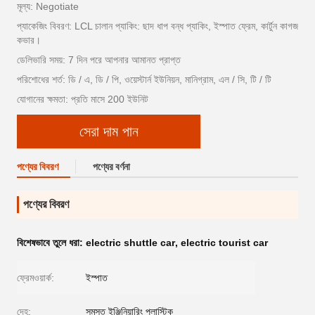
মূল্য: Negotiate
প্যাকেজিং বিবরণ: LCL চালান প্যাকিং: ছাদ ধাপ বন্ধ প্যাকিং, ইস্পাত ফ্রেম, কার্টুন কাগজ
কভার।
ডেলিভারি সময়: 7 দিন পরে আপনার আমানত প্রাপ্ত
পরিশোধের শর্ত: ডি / এ, ডি / পি, ওয়েস্টার্ন ইউনিয়ন, মানিগ্রাম, এল / সি, টি / টি
যোগানের ক্ষমতা: প্রতি মাসে 200 ইউনিট
সেরা দাম পান
পণ্যের বিবরণ
পণ্যের বর্ণনা
পণ্যের বিবরণ
বিশেষভাবে তুলে ধরা:
electric shuttle car
,
electric tourist car
ফ্রেমওয়ার্ক:
ইস্পাত
দেহ:
সমস্ত ইঞ্জিনিয়ারিং প্লাস্টিক