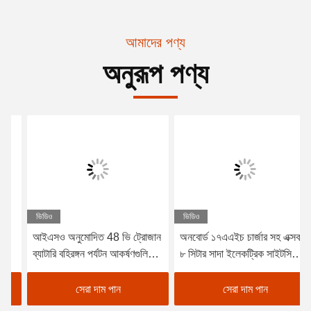
আমাদের পণ্য
অনুরূপ পণ্য
ভিডিও
ভিডিও
আইএসও অনুমোদিত 48 ভি ট্রোজান
অনবোর্ড ১৭এএইচ চার্জার সহ এক্সকার
ব্যাটারি বহিরঙ্গন পর্যটন আকর্ষণগুলিতে
৮ সিটার সাদা ইলেকট্রিক সাইটসিইং
শক্তি-দক্ষ অপারেশনের জন্য কার্টিস
কার ট্যুরিস্ট বাস, শহর এবং রিসোর্ট
কন্ট্রোলারের সাথে বৈদ্যুতিক পর্যটন
এলাকার জন্য উপযুক্ত
সেরা দাম পান
সেরা দাম পান
যাত্রীবাহী গাড়ি