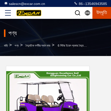
salescn@excar.com.cn
86--13546943585
উদ্ধৃতি
পণ্য
>
>
>
বাড়ি
পণ্য
বৈদ্যুতিক দর্শনীয় স্থান কার
6 সিটার ইয়েল প্রকার বৈদ্যুতিক যাত্রী গাড়ির ইটালিয়ান অক্ষর সঙ্গে বেগুনি