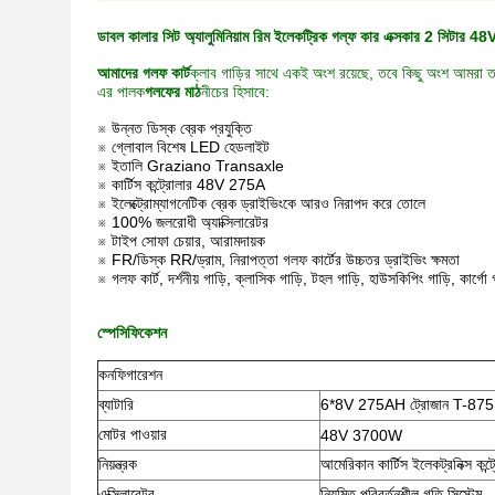
ডাবল কালার সিট অ্যালুমিনিয়াম রিম ইলেকট্রিক গল্ফ কার এক্সকার 2 সিটার 48V
আমাদের গলফ কার্ট
ক্লাব গাড়ির সাথে একই অংশ রয়েছে, তবে কিছু অংশ আমরা ত
এর পালক
গলফের মাঠ
নীচের হিসাবে:
※ উন্নত ডিস্ক ব্রেক প্রযুক্তি
※ গ্লোবাল বিশেষ LED হেডলাইট
※ ইতালি Graziano Transaxle
※ কার্টিস কন্ট্রোলার 48V 275A
※ ইলেক্ট্রোম্যাগনেটিক ব্রেক ড্রাইভিংকে আরও নিরাপদ করে তোলে
※ 100% জলরোধী অ্যাক্সিলারেটর
※ টাইপ সোফা চেয়ার, আরামদায়ক
※ FR/ডিস্ক RR/ড্রাম, নিরাপত্তা গলফ কার্টের উচ্চতর ড্রাইভিং ক্ষমতা
※ গলফ কার্ট, দর্শনীয় গাড়ি, ক্লাসিক গাড়ি, টহল গাড়ি, হাউসকিপিং গাড়ি, কার্গ
স্পেসিফিকেশন
কনফিগারেশন
ব্যাটারি
6*8V 275AH ট্রোজান T-875
মোটর পাওয়ার
48V 3700W
নিয়ন্ত্রক
আমেরিকান কার্টিস ইলেকট্রনিক্স কন্ট
এক্সিলারেটর
নিয়মিত পরিবর্তনশীল গতি সিস্টেম