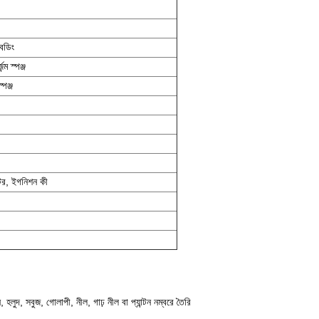
েডিং
্ম স্পঞ্জ
্পঞ্জ
েটর, ইগনিশন কী
হলুদ, সবুজ, গোলাপী, নীল, গাঢ় নীল বা প্যান্টন নম্বরে তৈরি