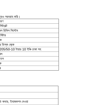
পত্রও সরবরাহ করি।
িবরণ
সিটবেল্ট
 জল রিফিল সিস্টেম
মিটার
েক
র ডিস্ক ব্রেক
স 205/50-10 টায়ার 10 ইঞ্চি চাকা সহ
ক্স
োতল
েক
র
 বডি কভার, ইনজেকশন দেওয়া