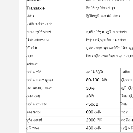
ইতালি গ্রাজিয়ানো ধুর
Transaxle
চার্জার
ইন্টেলিজেন্ট অনবোর্ড চার্জার
চ্যাসি কনফিগারেশন
সামনে স্থগিতাদেশ
স্বাধীন স্প্রিং ফ্রন্ট সাসপেনশন
রিয়ার-সাসপেনশন
স্প্রিং হাইড্রোলিক শক শোষক
স্টিয়ারিং
ডুয়াল সেল্ফ অ্যাডজাস্টিং "র্যাক অ্যা
ব্রেক
রিয়ার হুইল মেকানিক্যাল ড্রাম ব্র
কর্মক্ষমতা
সর্বোচ্চ গতি
২৫ কিমি/ঘন্টা
চ্যাসিস
সর্বোচ্চ ভ্রমণ দূরত্ব
80-100 কিমি
হুইলবেস
ঢাল আরোহণ ক্ষমতা
ফ্রন্ট হুই
30%
ব্রেক রেঞ্জ
≤3মি
রিয়ার হু
সর্বোচ্চ গোলমাল
টায়ার
<50dB
বহন ক্ষমতা
600 কেজি
মাত্রা
ঘূর্ণন ব্যাসার্ধ
2900 মিমি
যাত্রীদের
নেট ওজন
430 কেজি
গ্রাউন্ড ক্