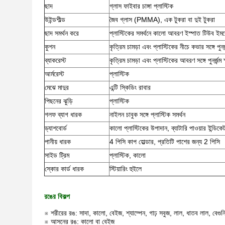
ছাদ
গ্লাস ফাইবার চাঙ্গা প্লাস্টিক
উইন্ডশীল্ড
জৈব গ্লাস (PMMA), এক টুকরা বা দুই টুকরা
ছাদ সমর্থন করে
প্লাস্টিকের সমর্থনে কালো আবরণ ইস্পাত টিউব ইমব
কুশন
কৃত্রিম চামড়া এবং প্লাস্টিকের নীচে কভার সঙ্গে পুনর্জন
ব্যাকরেস্ট
কৃত্রিম চামড়া এবং প্লাস্টিকের আবরণ সঙ্গে পুনর্জন্ম স
আর্মরেস্ট
প্লাস্টিক
মেঝে মাদুর
এন্টি স্কিডিং রাবার
পিছনের ঝুড়ি
প্লাস্টিক
গলফ ব্যাগ ধারক
নাইলন চাবুক সঙ্গে প্লাস্টিক সমর্থন
ড্যাশবোর্ড
কালো প্লাস্টিকের উপাদান, ব্যাটারি পাওয়ার ইন্ডিক
পানীয় ধারক
4 পিসি কাপ হোল্ডার, প্রতিটি পাশের জন্য 2 পিসি
সাইড ট্রিম
প্লাস্টিক, কালো
স্কোর কার্ড ধারক
স্টিয়ারিং হুইলে
রঙের বিকল্প
※ শরীরের রঙ: সাদা, কালো, বেইজ, শ্যাম্পেন, গাঢ় সবুজ, লাল, ধাতব লাল, বেগুনি, 
※ আসনের রঙ: কালো বা বেইজ