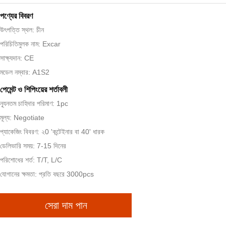
পণ্যের বিবরণ
উৎপত্তি স্থল: চীন
পরিচিতিমুলক নাম: Excar
সাক্ষ্যদান: CE
মডেল নম্বার: A1S2
পেমেন্ট ও শিপিংয়ের শর্তাবলী
ন্যূনতম চাহিদার পরিমাণ: 1pc
মূল্য: Negotiate
প্যাকেজিং বিবরণ: ২0 'কন্টেইনার বা 40' ধারক
ডেলিভারি সময়: 7-15 দিনের
পরিশোধের শর্ত: T/T, L/C
যোগানের ক্ষমতা: প্রতি বছরে 3000pcs
সেরা দাম পান