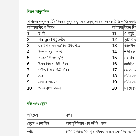
বিকল্প আনুষাঙ্গিক
আমাদের গল্ফ কার্টের বিক্রয় মূল্য বাড়ানোর জন্য, আমরা অনেক ঐচ্ছিক জিনিস
আইটেম
বিকল্প বিবরণ
আইটেম
বিকল্প ব
1
ই-কী
11
2-পয়েন্ট 
2
Hinged উইন্ডশীল্ড
12
ব্যাটারি
3
ওয়াইপার সহ স্তরিত উইন্ডশীল্ড
13
ডিজিটাল 
4
ইস্পাত ব্রাশ গার্ড
14
EM ব্র
5
সামনে স্টিলের ঝুড়ি
15
চার চাকা
6
ইনার রিয়ার ভিউ মিরর
16
কার্লাই
7
সাইড রিয়ার ভিউ মিরর
17
বরফের বা
8
ঘের
18
বালির ব
9
রোদের আবরণ
19
বালির র
10
গলফ ব্যাগ কভার
20
বল ধোয়া
বডি এবং ফ্রেম
আইটেম
বর্ণনা
ফ্রেম ও চ্যাসিস
অ্যালুমিনিয়াম খাদ মরীচি, নমন
শরীর
পিপি ইঞ্জিনিয়ারিং প্লাস্টিকের সামনে এবং পিছনের