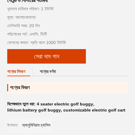
পেমেন্ট ও শিপিংয়ের শর্তাবলী
ন্যূনতম চাহিদার পরিমাণ: 1 ইউনিট
মূল্য: আলোচনাযোগ্য
ডেলিভারি সময়: 20 দিন
পরিশোধের শর্ত: এল/সি, টি/টি
যোগানের ক্ষমতা: প্রতি মাসে 1000 ইউনিট
সেরা দাম পান
পণ্যের বিবরণ
পণ্যের বর্ণনা
পণ্যের বিবরণ
বিশেষভাবে তুলে ধরা:
4 seater electric golf buggy
,
lithium battery golf buggy
,
customizable electric golf cart
উপাদান:
অ্যালুমিনিয়াম চ্যাসিস