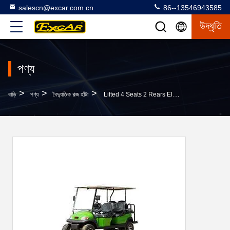
salescn@excar.com.cn
86--13546943585
উদ্ধৃতি
পণ্য
>
>
>
বাড়ি
পণ্য
বৈদ্যুতিক গল্জ হাঁটা
Lifted 4 Seats 2 Rears Electric Golf Buggy Lithium Battery Accessories Customizable