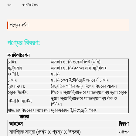
রঙ:
কাস্টমাইজড
পণ্যের বর্ণনা
পণ্যের বিবরণ:
কনফিগারেশন
মোটর:
এক্সকার ৪৮ভি ৫কেডব্লিউ (এসি)
কন্ট্রোলার:
এক্সকার ৪৮ভি/৪০০এ এসি কন্ট্রোলার
ব্যাটারি:
৪৮ভি
চার্জার:
৪৮ভি ১৭এ ইন্টেলিজেন্ট অনবোর্ড চার্জার
ট্রান্সএক্সেল:
বৈদ্যুতিক গাড়ির জন্য বিশেষ পিছনের এক্সেল
ব্রেক সিস্টেম:
পিছনের স্বয়ংক্রিয়ভাবে সামঞ্জস্যযোগ্য ড্রাম ব্রেক
ডুয়াল স্বয়ংক্রিয়ভাবে সামঞ্জস্যযোগ্য র্যাক ও
স্টিয়ারিং সিস্টেম:
পিনিয়ন
সামনের/পিছনের সাসপেনশন:
ম্যাকফারসন ইন্ডিপেন্ডেন্ট স্প্রিং
মাত্রা
আইটেম
বিবরণ
সামগ্রিক মাত্রা (
দৈর্ঘ্য x প্রস্থ x উচ্চতা)
৩৪৬০
x
১